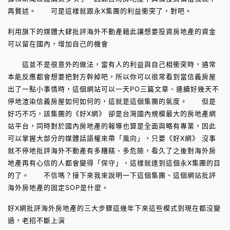
再贅述。 可是這樣就跟永X集團的利益衝突了，對吧。
利用旗下的媒體大肆批評海外不動產藉此讓想要投資房地產的資金
可以留在國內，增加自己的機會
這並不是很意外的做法，當有人的利益與自己相衝突時，通常
本能反應都會想要把對方幹掉吧，所以你可以很常看到當信義房屋
出了一點小事情時，這個網站可以一天PO三篇文章、連續好幾天不
停地渲染信義房屋如何如何的，這就是這個集團的氣度。 但是
好巧不巧，該集團的《好X網》 卻是台灣國內規模最大的房地產網
站平台，同時對於國內房地產的報導也算是全面與略有專業，因此
可以掌握大部分的媒體話語權來帶「風向」，只要《好X網》 沒事
就不停地批評海外不動產有多糟糕、多危險，看久了之後對海外房
地產再有心信的人都會變得「保守」，這樣就達到這個永X集團的目
的了。 不信嗎？接下來我來說明一下這個集團、這個網站批評
海外房地產的固定SOP是什麼。
好X網批評海外房地產的三大步驟這幾年下來這些模式到現在都沒變
過，老招不斷上演