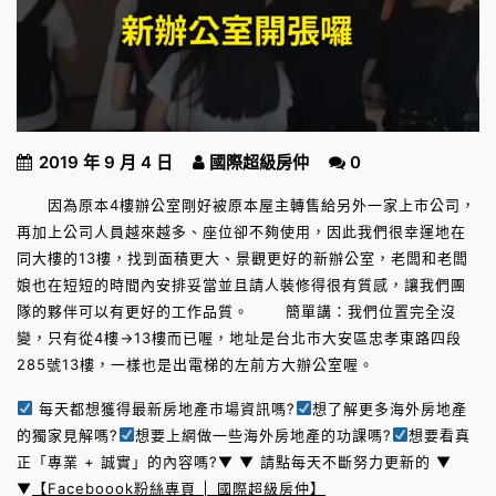
2019 年 9 月 4 日
國際超級房仲
0
因為原本4樓辦公室剛好被原本屋主轉售給另外一家上市公司，
再加上公司人員越來越多、座位卻不夠使用，因此我們很幸運地在
同大樓的13樓，找到面積更大、景觀更好的新辦公室，老闆和老闆
娘也在短短的時間內安排妥當並且請人裝修得很有質感，讓我們團
隊的夥伴可以有更好的工作品質。 簡單講：我們位置完全沒
變，只有從4樓→13樓而已喔，地址是台北市大安區忠孝東路四段
285號13樓，一樣也是出電梯的左前方大辦公室喔。
每天都想獲得最新房地產市場資訊嗎?
想了解更多海外房地產
的獨家見解嗎?
想要上網做一些海外房地產的功課嗎?
想要看真
正「專業 + 誠實」的內容嗎?▼ ▼ 請點每天不斷努力更新的 ▼
▼
【Faceboook粉絲專頁 │ 國際超級房仲】