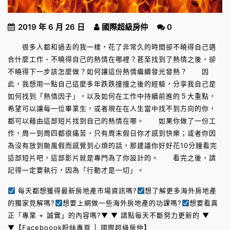
2019 年 6 月 26 日
國際超級房仲
0
很多人都和過去的我一樣，花了非常久的時間卻不曉得自己適
合什麼工作、不曉得自己的熱情在哪裡？甚至找到了熱情之後，卻
不曉得下一步該怎麼做？如何讓這份熱情繼續發光發熱？ 因
此，我想用一點自己這麼多年跌跌撞撞之後的經驗，分享我自己是
如何找到「熱情因子」，以及如何在工作中持續前進的５大重點，
希望可以讓每一位畢業生，或者現在在人生當中找不到方向的你，
都可以藉由這部短片找到自己的熱情在哪。 如果你做了一份工
作，周一到周四都很痛苦，只有周末假日你才感到快樂；或者你因
為沒有放到颱風假而感覺到心煩的話，那建議你好好花10分鐘看完
這部短片吧，這部影片就是專門為了你設計的。 看完之後，請
記得一定要執行，因為「行動才是一切」。
每天都想獲得最新房地產市場資訊嗎?
想了解更多海外房地產
的獨家見解嗎?
想要上網做一些海外房地產的功課嗎?
想要看真
正「專業 + 誠實」的內容嗎?▼ ▼ 請點每天不斷努力更新的 ▼
▼
【Faceboook粉絲專頁 │ 國際超級房仲】