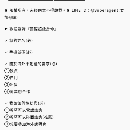
♜ 版權所有，未經同意不得轉載。♜ LINE ID：@Superagent(要
加@喔)
☛ 歡迎諮詢『國際超級房仲』–
✓ 您的姓名(必)
✓ 手機號碼(必)
✓ 關於海外不動產的需求(必)
①投資
②自用
③出售
④同業想合作
✓ 我該如何協助您(必)
①希望可以電話諮詢
②希望可以碰面諮詢(推薦)
③想要參加海外說明會