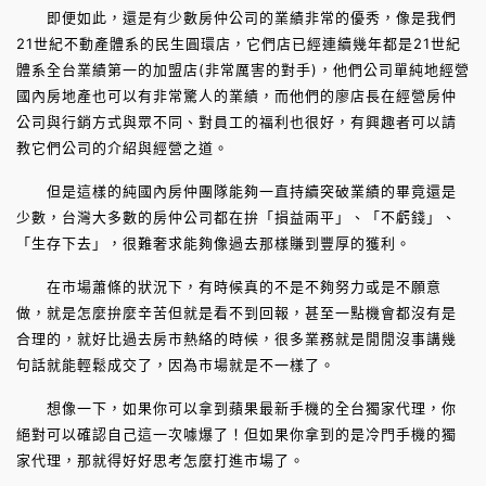
即便如此，還是有少數房仲公司的業績非常的優秀，像是我們
21世紀不動產體系的民生圓環店，它們店已經連續幾年都是21世紀
體系全台業績第一的加盟店(非常厲害的對手)，他們公司單純地經營
國內房地產也可以有非常驚人的業績，而他們的廖店長在經營房仲
公司與行銷方式與眾不同、對員工的福利也很好，有興趣者可以請
教它們公司的介紹與經營之道。
但是這樣的純國內房仲團隊能夠一直持續突破業績的畢竟還是
少數，台灣大多數的房仲公司都在拚「損益兩平」、「不虧錢」、
「生存下去」，很難奢求能夠像過去那樣賺到豐厚的獲利。
在市場蕭條的狀況下，有時候真的不是不夠努力或是不願意
做，就是怎麼拚麼辛苦但就是看不到回報，甚至一點機會都沒有是
合理的，就好比過去房市熱絡的時候，很多業務就是閒閒沒事講幾
句話就能輕鬆成交了，因為市場就是不一樣了。
想像一下，如果你可以拿到蘋果最新手機的全台獨家代理，你
絕對可以確認自己這一次噱爆了！但如果你拿到的是冷門手機的獨
家代理，那就得好好思考怎麼打進市場了。