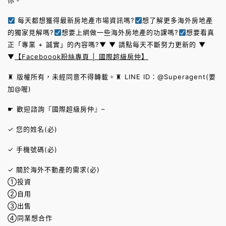
你。
每天都想獲得最新房地產市場資訊嗎?
想了解更多海外房地產
的獨家見解嗎?
想要上網做一些海外房地產的功課嗎?
想要看真
正「專業 + 誠實」的內容嗎?▼ ▼ 請點每天不斷努力更新的 ▼
▼
【Faceboook粉絲專頁 │ 國際超級房仲】
♜ 版權所有，未經同意不得轉載。♜ LINE ID：@Superagent(要
加@喔)
☛ 歡迎諮詢『國際超級房仲』–
✓ 您的姓名(必)
✓ 手機號碼(必)
✓ 關於海外不動產的需求(必)
①投資
②自用
③出售
④同業想合作