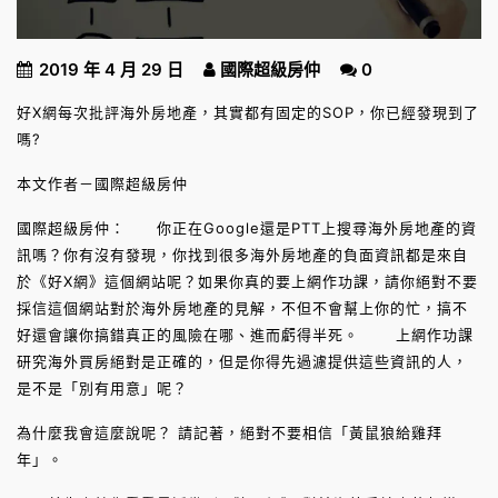
2019 年 4 月 29 日
國際超級房仲
0
好X網每次批評海外房地產，其實都有固定的SOP，你已經發現到了
嗎?
本文作者－國際超級房仲
國際超級房仲： 你正在Google還是PTT上搜尋海外房地產的資
訊嗎？你有沒有發現，你找到很多海外房地產的負面資訊都是來自
於《好X網》這個網站呢？如果你真的要上網作功課，請你絕對不要
採信這個網站對於海外房地產的見解，不但不會幫上你的忙，搞不
好還會讓你搞錯真正的風險在哪、進而虧得半死。 上網作功課
研究海外買房絕對是正確的，但是你得先過濾提供這些資訊的人，
是不是「別有用意」呢？
為什麼我會這麼說呢？ 請記著，絕對不要相信「黃鼠狼給雞拜
年」。