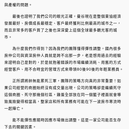
與產權的問題。
最後也證明了我們公司的眼光正確，曼谷現在是整個東協經濟
發展最好、房價成長最穩定、客戶最終獲利比例最高的城市之一，
而且非常多的客戶買了之後也深深愛上這個全球最多觀光客的城
市。
為什麼我們作得到？因為我們的團隊懂得彈性調整，國內很多
房仲公司與資深房仲人員就是跨不出那一步，老是想用過去的經驗
來證明自己是對的，於是就抱著錯誤的市場繼續消耗、用舊的方式
經營客戶、用不合時宜的管理方式來帶領80後90後的年輕業務員。
正所謂將帥無能累死三軍，團隊的策略方向真的非常重要！如
果公司經營的商圈始終沒有成交量出現，公司的策略卻是繼續死守
這個商圈、死守那幾個社區，雞蛋全部放在同一個籃子裡面就會導
致風險變得相當高，整家店和所有業務有可能在下一波房市寒流時
一起陣亡。
能不能彈性應隨時因應市場做出調整，這是一家公司能否生存
下去的關鍵因素。