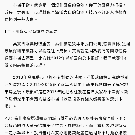
市場不對，就像是一個沒什麼魚的魚池，你再怎麼努力打撈，
成果一定有限；市場就像是滿滿大魚的魚池，技巧不好的人也很容
易撈到一些大魚。
▮二、團隊有沒有遠見更重要
其實團隊真的很重要，為什麼這幾年來我們公司(德寶團隊)無論
景氣好壞業績都可以穩定往上成長，其實就是因為我們的團隊懂得
適應市場去轉型，比方說2012年以前國內房市很好，我們就專注在
做國內高總價的市場。
2013年發現房市已經不太對勁的時候，老闆就開始研究轉型到
海外房地產；2014-2015花了兩年的時間走訪東協各國去了解當地
市場之後，最後確定在2015年底把專注放在當年大家都不看好、認
為房價幾乎不會漲的曼谷市場（以及很多有錢人都喜愛的澳洲市
場）。
PS：為什麼會選擇這兩個城市做重心的原因以後有機會再聊，但是
最核心的原因就是這裡安全性高、風險極低，而且獲利表現都還有
一定水準以上，投資者可以安心地把錢配置在這裡都不用擔心賠錢