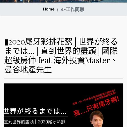
Home
4-工作閒聊
▮2020尾牙彩排花絮│世界が終る
までは…│直到世界的盡頭│國際
超級房仲 feat 海外投資Master、
曼谷地產先生