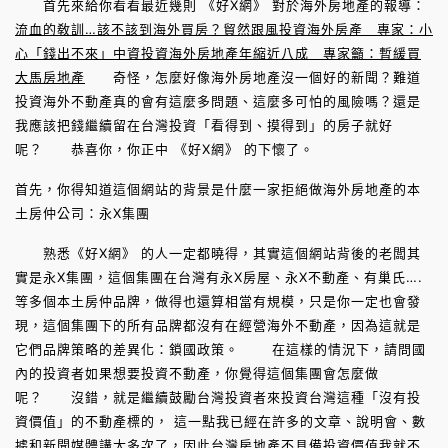
首先來給你看看最近幾則 《好X網》 對於海外房地產的報導：
流血的敎訓…該不該到海外買房？
貿然跟風投資海外房產 專家：小
心「錢出不來」
中資投資海外房地產年縮近八成 專家籲：暫緩買
大馬房地產
奇怪，怎麼好像海外房地產沒一個好的新聞？難道
投資海外不動產真的會有這麼多問題、這麼多可怕的風險嗎？還是
我應該把錢繼續留在台灣投資「看得到、摸得到」的房子就好
呢？ 恭喜你，你正中 《好X網》 的下懷了。
首先，你得知道這個網站的背景是什麼一家拒絕做海外房地產的本
土房仲公司：永X集團
熟悉《好X網》 的人一定都曉得，其實這個網站背後的老闆其
實是永X集團，這個集團在台灣有永X房屋、永X不動產、有巢氏….
等多個本土房仲品牌，做得也還算相當有規模，只是你一定也會發
現，這個集團下的所有品牌都沒有在經營海外不動產，因為這就是
它們品牌策略的差異化：鎖國政策。 在這樣的情況下，請問國
內的投資者如果想要投資不動產，你覺得這個集團會怎麼做
呢？ 沒錯，就是繼續鼓勵台灣投資者來投資台灣這種「沒有投
資價值」的不動產標的， 這一點我已經在許多的文章、說明會、數
據和新聞媒體講太多次了，因此台灣房地產不具備投資價值我就不