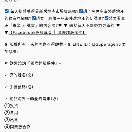
每天都想獲得最新房地產市場資訊嗎?
想了解更多海外房地產
的獨家見解嗎?
想要上網做一些海外房地產的功課嗎?
想要看真
正「專業 + 誠實」的內容嗎?▼ ▼ 請點每天不斷努力更新的 ▼
▼
【Faceboook粉絲專頁 │ 國際超級房仲】
♜ 版權所有，未經同意不得轉載。♜ LINE ID：@Superagent(要
加@喔)
☛ 歡迎諮詢『國際超級房仲』–
✓ 您的姓名(必)
✓ 手機號碼(必)
✓ 關於海外不動產的需求(必)
①投資
②自用
③出售
④同業想合作