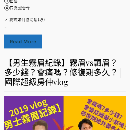
③出售
④同業想合作
✓ 我該如何協助您(必)
…
Read More
【男生霧眉紀錄】霧眉vs飄眉？
多少錢？會痛嗎？修復期多久？│
國際超級房仲vlog