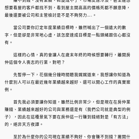
想要看屋的客戶都找不到，看到屋主開高高的價格死都不願意降，
最後還要被公司和主管檢討是不是不夠努力….。
當公司要你訂定年度業績目標時，雖然喊出了一個遠大的數
字，但是卻是非常地心虛，該怎麼達成目標是一點頭緒跟信心都沒
有。
這樣的心情，真的會讓人在歲末年終的時候想要轉行，離開房
仲這個令人喪志的行業，對吧？
先暫停一下，花個幾分鐘時間聽我娓娓道來，我想讓你知道為
什麼別人可以在最近幾年業績越來越好、還可以開心工作的真實案
例。
首先我必須要讓你知道，雖然比例非常少，但是現在在房仲業
賺錢、業績越來越好的公司與業務還是有（我們公司就是典型的例
子），因此在這種景氣下要在房仲這一行賺到錢絕對是「有方法」
的，絕非天方夜譚。
至於為什麼你的公司現在業績不夠好、你會賺不到錢？撇開什