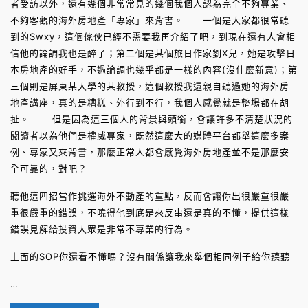
者受訪以外，還有幾個非常常見的幾個我個人認為完全不夠專業、
不夠客觀的海外房地產「專家」來背書。 一個是大家都很常聽
到的Swxy，這個傢伙已經不需要我再介紹了吧，到現在還有人會相
信他的論調我也是醉了；第二個是某個旅日作家劉X兒，她是攻擊日
本房地產的好手，不過論調也幾乎都是一樣的內容(沒什麼新意)；第
三個則是屏東某大學的某教授，這個教授我還親自聽過她的海外房
地產講座，真的是糟糕、外行到不行，我個人感覺就是整場都在胡
扯。 但是因為這三個人的背景與頭銜，會讓許多不清楚狀況的
閱讀者以為他們是權威專家，既然這麼大的媒體平台都舉這麼多案
例、專家又來背書，那麼正常人都會感覺海外房地產並不是那麼安
全可靠的，對吧？
聽他這四招當作挑選海外不動產的重點，反而會讓你出很嚴重很嚴
重很嚴重的錯誤，不曉得他到底是來反串還是真的不懂，提供這樣
錯誤見解給投資大眾是非常不專業的行為。
上面的SOP你還看不懂嗎？沒有關係讓我來舉個相同例子給你聽聽
…