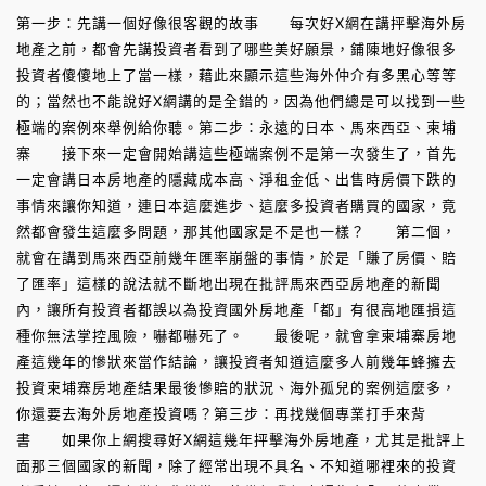
第一步：先講一個好像很客觀的故事 每次好X網在講抨擊海外房
地產之前，都會先講投資者看到了哪些美好願景，鋪陳地好像很多
投資者傻傻地上了當一樣，藉此來顯示這些海外仲介有多黑心等等
的；當然也不能說好X網講的是全錯的，因為他們總是可以找到一些
極端的案例來舉例給你聽。第二步：永遠的日本、馬來西亞、柬埔
寨 接下來一定會開始講這些極端案例不是第一次發生了，首先
一定會講日本房地產的隱藏成本高、淨租金低、出售時房價下跌的
事情來讓你知道，連日本這麼進步、這麼多投資者購買的國家，竟
然都會發生這麼多問題，那其他國家是不是也一樣？ 第二個，
就會在講到馬來西亞前幾年匯率崩盤的事情，於是「賺了房價、賠
了匯率」這樣的說法就不斷地出現在批評馬來西亞房地產的新聞
內，讓所有投資者都誤以為投資國外房地產「都」有很高地匯損這
種你無法掌控風險，嚇都嚇死了。 最後呢，就會拿柬埔寨房地
產這幾年的慘狀來當作結論，讓投資者知道這麼多人前幾年蜂擁去
投資柬埔寨房地產結果最後慘賠的狀況、海外孤兒的案例這麼多，
你還要去海外房地產投資嗎？第三步：再找幾個專業打手來背
書 如果你上網搜尋好X網這幾年抨擊海外房地產，尤其是批評上
面那三個國家的新聞，除了經常出現不具名、不知道哪裡來的投資