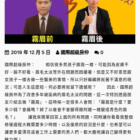
2019 年 12 月 5 日
國際超級房仲
0
國際超級房仲： 相信很多男孩子跟我一樣，可能因為皮膚不
好、臉不好看、眉毛太淡等外在問題而困擾著，但是又不好意思跟
女孩子一樣去做一些醫美的事情，所以只好繼續將就著不滿意的現
況；可是人生這麼短，何必要將就留下遺憾呢？ 因此，國際超
級房仲為了改善多年被詬病的眉毛太淡的問題，這一次特別透過朋
友介紹去做「霧眉」，這時候一定很多人會問：「霧眉是什麼？要
多少錢？會痛嗎？掉了以後會不會變得跟阿嬤一樣變成青色的眉
毛？」 讓我來簡單回答上面的所有問題，同時讓你看看我整個
修復過程大概需要多少時間，以及復原的狀況是什麼，也希望可以
讓更多愛漂亮或者工作上需要的男人們，都大膽地讓自己變得更有
魅力吧！