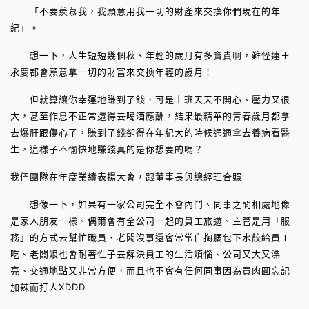
「不要羨慕我，我願意用我一切的財產來交換你們現在的年
紀」。
想一下，人生短短幾個秋、年輕的歲月有多寶貴啊，難怪連王
永慶都會願意拿一切的財富來交換年輕的歲月！
但就算讓你幸運地賺到了錢，可是上班天天不開心、壓力又很
大，甚至作息不正常還得去喝酒應酬，結果最精華的青春歲月都拿
去爆肝跟傷心了，賺到了錢卻得在年紀大的時候通通拿去養病看醫
生，這樣子不愉快地賺錢真的是你想要的嗎？
我們團隊在年度業績表揚大會，跟董事長與總經理合照
想像一下，如果有一家公司完全不會內鬥、同事之間相處地像
是家人朋友一樣、偶爾會有全公司一起的員工旅遊、主管是用「服
務」的方式去幫忙職員、老闆沒事還會常常自掏腰包下水餃給員工
吃、老闆娘也會耐著性子去解決員工的生活煩惱、公司又大又漂
亮、交通地點又非常方便，而且也不會有任何同事因為買肉圓忘記
加辣而打人XDDD