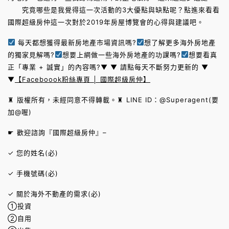
究竟哪些是我覺得這一次活動的3大優點與缺點呢？點進來看看
國際超級房仲這一次對於2019年房屋博覽會的心得與建議吧。
每天都想獲得最新房地產市場資訊嗎?
想了解更多海外房地產
的獨家見解嗎?
想要上網做一些海外房地產的功課嗎?
想要看真
正「專業 + 誠實」的內容嗎?▼ ▼ 請點每天不斷努力更新的 ▼
▼
【Faceboook粉絲專頁 │ 國際超級房仲】
♜ 版權所有，未經同意不得轉載。♜ LINE ID：@Superagent(要
加@喔)
☛ 歡迎諮詢『國際超級房仲』–
✓ 您的姓名(必)
✓ 手機號碼(必)
✓ 關於海外不動產的需求(必)
①投資
②自用