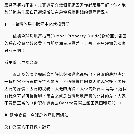
麼努不努力不談，其實還是有幾個關鍵因素你必須要了解，你才能
夠知道為什麼自己還沒辦法在房仲業賺到錢的實際情況。
▮一、台灣的房市狀況本來就很蕭條
依據全球房地產指南(Global Property Guide)對於亞洲各國
的房市投資比較來看，目前亞洲表現最差、只有一顆星評價的國家
只有三個：
斯里蘭卡中國台灣
而許多的國際權威公司評比與報導也都指出，台灣的房地產是
一個相當不值得你投資的地方，不值得投資的原因也非常多，像是
太高的房價、太高的稅務、太低的所得、太少的外資….等等，這個
有機會可以再慢慢聊，簡言之就是台灣房地產真的非常的差，大家
不買是正常的（你現在還會去Costco買衛生紙回家囤積嗎?）。
► 延伸閱讀：
全球房地產指南網站
房仲業真的不好做，對吧