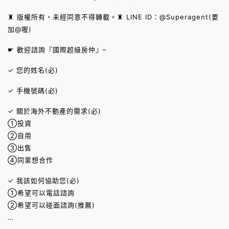
♜ 版權所有，未經同意不得轉載。♜ LINE ID：@Superagent(要
加@喔)
☛ 歡迎諮詢『國際超級房仲』–
✓ 您的姓名(必)
✓ 手機號碼(必)
✓ 關於海外不動產的需求(必)
①投資
②自用
③出售
④同業想合作
✓ 我該如何協助您(必)
①希望可以電話諮詢
②希望可以碰面諮詢(推薦)
…