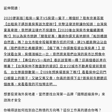
延伸閱讀：
2020更新版│租房一輩子VS房貸一輩子，哪個好？我有完美答案
【出租房子遇到奧房客該怎麼辦?】完整法律流程讓你知道：台灣房
東真卑微，竟然連法律也不保護你
【2020後台灣房市會繼續蕭條
嗎?】別以為房市問題「關我屁事，難道你還天真地期待「船到橋頭
自然直」嗎？
台北市租金投報率實在低的可憐，連2%都能夠沾沾自
喜（我們竟然比希臘還慘）
【瘋了嗎？你還敢投資台灣房產！】從
全球看台灣、房價漲幅比一比，竟然原來我們台灣的房市比想像中
的還悲慘！
【專任約VS一般約】委託該簽哪一種？這兩個委託差在
哪裏？
【台灣房仲不敢面對的資訊】亞太22城市不動產投資前景排
名 台北慘居倒數第一
【109年想進場買房了嗎?】看看房仲公司門
口櫥窗上的案子，又破又舊又貴，你真的買得下去?買房前先聽聽這
個故事，來看看我的可怕預言吧….
想要投資海外房地產，當然要找台灣第一品牌「國際超級房仲」來
諮詢才安全
你曉得該如何找到自己熱情的方向嗎？這份工作真的適合你嗎？