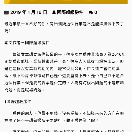
2019 年 1 月 16 日
國際超級房仲
0
最近業績一直不好的你，開始懷疑這個行業是不是能繼續做下去了
嗎?
本文作者－國際超級房仲
這篇文章想要讓你知道的是，很多國內房仲業務員因為2016年
開始房市低迷、業績越來越差，甚至很多人因此從市場被淘汰，但
是在這個沒有業績的期間內，經常受到公司、店長或主管們的奚
落，讓不少房仲都懷疑自己是否還要堅持下去、是否自己並不適合
這個行業。但是我的答案是否定的，因為有時候出問題的不是市場
問題，而是職場問題。
▮國際超級房仲
房仲的朋友，你賺不到錢、沒有業績、不知道未來的方向在哪
裡嗎？是不是想著過陣子要轉行、離開房仲業了呢？
賺不到錢、沒有業績、斡旋成不了、市場反應冷淡，甚至連想