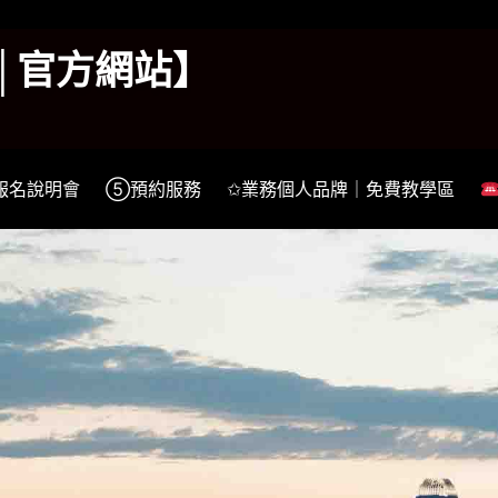
k│官方網站】
報名說明會
⑤預約服務
✩業務個人品牌｜免費教學區