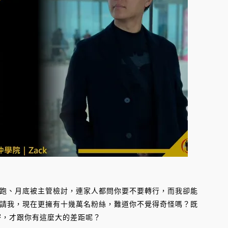
跑、月底被主管檢討，連家人都問你要不要轉行，而我卻能
請我，現在更擁有十幾萬名粉絲，難道你不覺得奇怪嗎？既
密，才跟你有這麼大的差距呢？