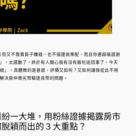
影片但又不靠賣房子賺錢，也不接建商業配，而且你連超級感謝
」，太感動了，終於有人關心我有沒有飯吃這回事了。今天
銷系統」，具體教的是甚麼，評價又如何？又如何讓我從此不用
解決房仲業劣幣驅逐良幣的問題。
糾紛一大堆，用粉絲證據揭露房市
何脫穎而出的３大重點？