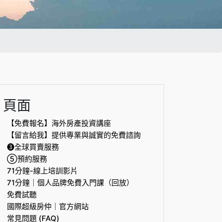
頁面
【免費報名】海外房產投資講座
【留言給我】提供專業與誠實的免費諮詢
❸全球買賣服務
⑤預約服務
71分鐘-線上培訓影片
71分鐘｜個人品牌免費入門課（回放）
免費試聽
國際超級房仲｜官方網站
常見問題 (FAQ)