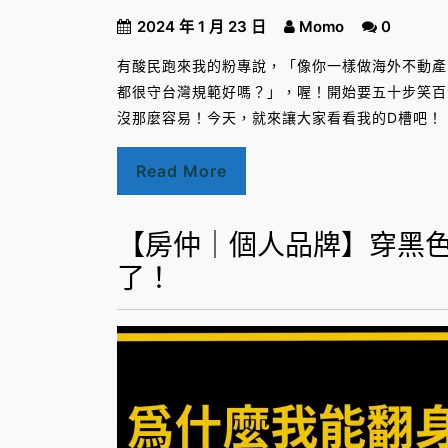
2024 年 1 月 23 日
Momo
0
有酸民跑來我的粉專說，「像你一樣做海外不動產
都很守台灣規範好嗎？」，喔！開始要五十步笑百
沒那麼容易！今天，就來讓大家看看我的D槽吧！
Read More
【房仲｜個人品牌】穿黑
了！