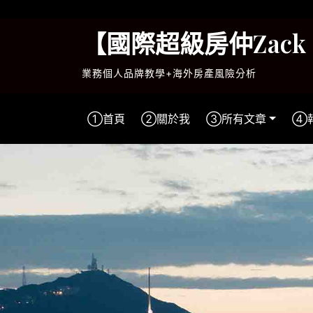
Skip
to
【國際超級房仲Zac
content
業務個人品牌教學+海外房產風險分析
①首頁
②關於我
③所有文章
④