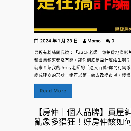
2024 年 1 月 23 日
Momo
0
最近有粉絲問我說：「Zack老師，你拍房地產
和會員頻道都沒有開，那你到底是靠什麼維生啊？
就來介紹我的Jerry老師的「週入百萬-顧問行
變成建商的形狀，還可以第一線去改變市場，慢慢
Read More
【房仲｜個人品牌】買屋
亂象多猖狂！好房仲該如