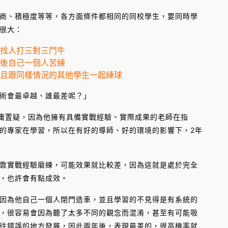
商、積極度等等，各方面條件都相同的同校學生，要同時學
很大：
場找人打三對三鬥牛
然後自己一個人苦練
並且跟同樣情況的其他學生一起練球
術會最卓越、誰最差呢？」
庸置疑，因為他擁有具備實戰經驗、實際成果的老師在指
的專家在學習，所以在有好的導師、好的環境的影響下，2年
靠實戰經驗磨練，可能效果就比較差，因為這就是處於完全
，也許會有點成效。
因為他自己一個人閉門造車，並且學習的不見得是有系統的
，很容易會因為聽了太多不同的觀念而混淆，甚至有可能吸
往錯誤的地方發展，因此兩年後，表現最差的，很高機率就