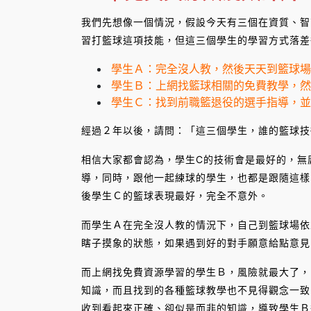
我們先想像一個情況，假設今天有三個在資質、智
習打籃球這項技能，但這三個學生的學習方式落差
學生Ａ：完全沒人教，然後天天到籃球
學生Ｂ：上網找籃球相關的免費教學，
學生Ｃ：找到前職籃退役的選手指導，
經過２年以後，請問：「這三個學生，誰的籃球技
相信大家都會認為，學生C的技術會是最好的，無
導，同時，跟他一起練球的學生，也都是跟隨這樣
後學生Ｃ的籃球表現最好，完全不意外。
而學生Ａ在完全沒人教的情況下，自己到籃球場依
瞎子摸象的狀態，如果遇到好的對手願意給點意見
而上網找免費資源學習的學生Ｂ，風險就最大了，
知識，而且找到的各種籃球教學也不見得觀念一致
收到看起來正確、卻似是而非的知識，導致學生Ｂ