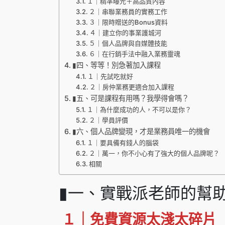
１｜精準曝光＋高品質內容
２｜串聯業務員的實務工作
３｜限時贈送的Bonus資料
４｜建立你的事業護城河
５｜個人品牌與自媒體技能
６｜在行銷手法中融入業務靈魂
▮四、等等！別急著加入課程
１｜先試吃就好
２｜房仲業務更適合加入課程
▮五、可是課程有用嗎？我學得會嗎？
１｜為什麼成功的人，不可以是你？
２｜學員評價
▮六、個人品牌變現，才是業務員唯一的機會
１｜要具備有錢人的腦袋
２｜萬一，你不小心有了強大的個人品牌呢？
相關
▮一、實戰派老師的幫
１｜免費資源太淺太碎片