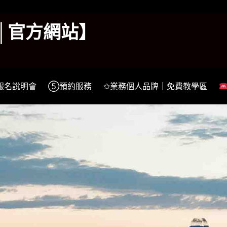
k│官方網站】
報名說明會
⑤預約服務
✩業務個人品牌｜免費教學區