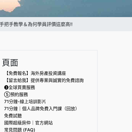
把手教學＆為何學員評價這麼高!!
頁面
【免費報名】海外房產投資講座
【留言給我】提供專業與誠實的免費諮詢
❸全球買賣服務
⑤預約服務
71分鐘-線上培訓影片
71分鐘｜個人品牌免費入門課（回放）
免費試聽
國際超級房仲｜官方網站
常見問題 (FAQ)