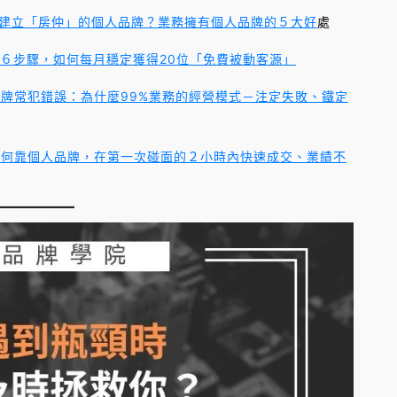
建立「房仲」的個人品牌？業務擁有個人品牌的５大好
處
６步驟，如何每月穩定獲得20位「免費被動客源」
牌常犯錯誤：為什麼99%業務的經營模式－注定失敗、鐵定
如何靠個人品牌，在第一次碰面的２小時內快速成交、業績不