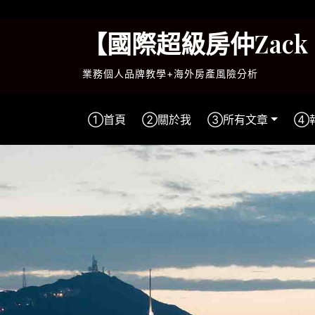
Skip
to
【國際超級房仲Zac
content
業務個人品牌教學+海外房產風險分析
①首頁
②關於我
③所有文章
④