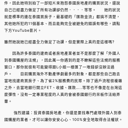
件，因此她特別拍了一部短片來抱怨泰國房地產的購買狀況，還說
自己已經盡力做足了所有功課卻仍然．．．．等等。 她的狀況
就是標準的連在泰國買房子，最基礎的「匯款金流」都搞不清楚，
其他她所犯的11個基本、而且能夠完全被避免的錯誤有哪些，請點
下方YouTube影片。
雖然她說她已經盡全力做足了功課，但是實際上真的是這樣嗎?
因為許多泰國的建商或者房地產業者並不是那麼了解「外國人
到泰國購屋的法規」，因此萬一你遇到的是不瞭解這些法規的服務
窗口，那你就很有可能變得跟L小姐一樣匯了一堆錢卻沒辦法過
戶。 目前購買海外不動產慘劇最多的對象，都是那些自己跑去
當地找建商買房子、為了省2%服務費的民眾。除了過戶流程很複雜
之外，去當地銀行開立FET、收據、匯款…..等等也不像是在台灣這
麼彈性，沒有一定專業程度的人真的會被泰國銀行的呆板作法給弄
暈。
強烈建議：投資泰國房地產，你還是要找專門處理外國人到泰
國購屋的業者，才可以讓你安安心心、100%安全地取得合法權狀。