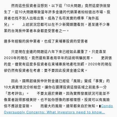
然而這些投資者沒想到，以下這「10大問題」竟然這麼快就發
生了，這10大問題導致當年許多金邊的代銷業者紛紛退出市場、投
資者也找不到人出租出售，成為了名符其實的標準「海外孤
兒」。 上述狀況您都可以在不少新聞媒體看到，甚至連不少專
業的台灣房仲業者本身都是受害者之一。
連多年經驗的房仲業者，也成了柬埔寨投資的受害者
只是現在金邊的問題這六年下來已經如此嚴重了，只是直至
2020年的現在，竟然還有業者用早年的話術哄騙民眾。 更誇張
的是，儘管有這麼多投資者在柬埔寨房地產吃到虧，2020年的現在
卻仍然有投資者在考慮：要不要因此投資金邊公寓。
因此，國際超級房仲針對金邊已經從「風險」變成「事實」的
10大真實情況分析給您，讓你在選擇投資這個區域之前能多一分
「思考評估」。 不要太過於樂觀，因為實際發展狀況可能並不
像業者說得那樣美好、也不如你想像的那樣理想，投資可以有風險
但不應該是冒險。 而最大的風險，通常都來自於無知。▮
Condo
Oversupply Concerns: What Investors need to know…