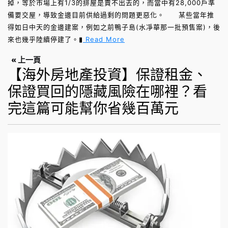
掉，等於市場上有1/3的排屋是賣不出去的，而當中有28,000戶準
備要交屋，導致金邊目前供給過剩的問題更惡化。 某些當年推
得如日中天的金邊建案，例如之前鴨子島(水凈華那一批預售案)，後
來也幾乎陸續停建了。▮
Read More
« 上一頁
【海外房地產投資】保證租金、
保證買回的隱藏風險在哪裡？看
完這篇可能幫你省幾百萬元