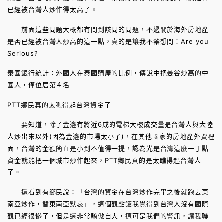
已經被台灣人炒作得太高了。
前面這些問題大概都有問到該問的問題，不過關於海外房地產
是否已經被台灣人炒高的這一點，真的是讓我不禁想問：Are you
Serious?
泰國銀行統計：外國人在泰國購屋的比例，傳說中把曼谷炒高的中
國人，僅位居第４名
PTT鄉民真的太瞧得起台灣資金了
要知道，除了金邊有將近6成的電梯大樓成交量是台灣人與大陸
人炒出來以外(因為金邊的市場太小了)，在其他國家的房地產外資裡
面，台灣的金額簡直是小到不值得一提，認為光是台灣這麼一丁點
資金就能把一個城市炒作起來，PTT鄉民真的是太瞧得起台灣人
了。
還看到有鄉民說：「台灣的資金在台灣炒作完畢之後就跑去東
南亞炒作，替東南亞默哀」，這個觀點讓我覺得到台灣人沒有國際
觀已經很慘了，但是還非常驕傲自大，這可是我們的警訊，讓我聯