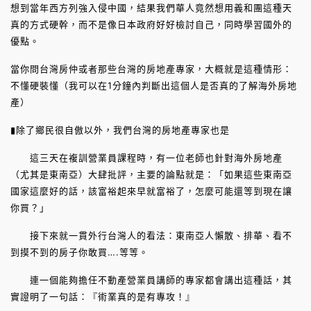
想到當年西方列強入侵中國，結果我們華人竟然想用義和團這種天
真的方式硬幹，而不是像日本政府好好檢討自己，同時學習國外的
優點。
當你問台灣房仲或者那些台灣的房地產專家，大概就是這種情形：
不懂硬裝懂（我可以在1分鐘內判斷出這個人是否真的了解海外房地
產）
▮除了鄉民很自傲以外，我們台灣的房地產專家也是
這三天在複訓營業員課程時，有一位老師也針對海外房地產
（尤其是東南亞）大肆批評，主要的論點就是：「如果這些東南亞
國家這麼好的話，該富裕起來早就富裕了，怎麼可能還等到現在讓
你買？」
接下來就一貫外行台灣人的看法：東南亞人懶散、排華、看不
到摸不到的房子你敢買….等等。
連一個能夠擔任不動產營業員講師的專家都會講出這種話，其
實證明了一句話：『術業真的是有專攻！』