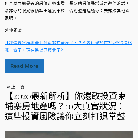
但是就目前曼谷的房價走勢來看，想要賭房價暴增或是翻倍的話，
除非你的眼光很精準＋運氣不錯，否則還是建議你：去賭賭其他國
家吧。
延伸閱讀
【評價曼谷房地產】到處都在蓋房子，會不會供過於求?我覺得價格
漲一波了，現在進場已經貴了?
Read More
« 上一頁
【2020最新解析】你還敢投資柬
埔寨房地產嗎？10大真實狀況：
這些投資風險讓你立刻打退堂鼓