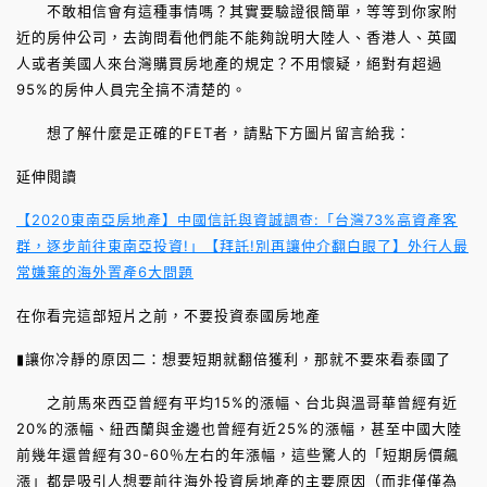
不敢相信會有這種事情嗎？其實要驗證很簡單，等等到你家附
近的房仲公司，去詢問看他們能不能夠說明大陸人、香港人、英國
人或者美國人來台灣購買房地產的規定？不用懷疑，絕對有超過
95%的房仲人員完全搞不清楚的。
想了解什麼是正確的FET者，請點下方圖片留言給我：
延伸閱讀
【2020東南亞房地產】中國信託與資誠調查:「台灣73%高資產客
群，逐步前往東南亞投資!」
【拜託!別再讓仲介翻白眼了】外行人最
常嫌棄的海外置產6大問題
在你看完這部短片之前，不要投資泰國房地產
▮讓你冷靜的原因二：想要短期就翻倍獲利，那就不要來看泰國了
之前馬來西亞曾經有平均15%的漲幅、台北與溫哥華曾經有近
20%的漲幅、紐西蘭與金邊也曾經有近25%的漲幅，甚至中國大陸
前幾年還曾經有30-60％左右的年漲幅，這些驚人的「短期房價飆
漲」都是吸引人想要前往海外投資房地產的主要原因（而非僅僅為