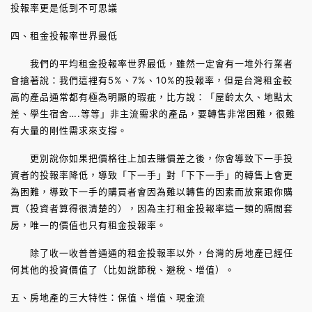
投報率更是低到不可思議
四、租金投報率世界最低
我們的平均租金投報率世界最低，雖然一定會有一堆外行業者
會搶著說：我們這裡有5%、7%、10%的投報率，但是台灣租金較
高的產品通常都有極為明顯的瑕疵，比方說：「屋齡太久、地點太
差、學生宿舍….等等」非主流需求的產品，要轉售非常困難，很難
有大量的剛性需求來支撐。
更別說你如果把價格往上加去賺價差之後，你會導致下一手投
資者的投報率降低，導致「下一手」對「下下一手」的轉售上會更
為困難，導致下一手的購買者會因為難以轉售的因素而放棄跟你購
買（投資者算得很清楚的），因為主打租金投報率這一類的隔間套
房，唯一的價值也只有租金投報率。
除了收一收普普通通的租金投報率以外，台灣的房地產已經任
何其他的投資價值了（比如說節稅、避稅、增值）。
五、房地產的三大特性：保值、增值、現金流