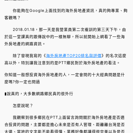
你能夠在Google上面找到的海外房地產資訊，真的夠專業、夠
客觀嗎？
2018.01.18，那一天是我營業員第二次複訓的第三天下午，由
於這一堂課真的跟傳說中的一樣無聊，所以就開始上網看了一些海
外房地產的網路資訊。
除了發現我寫的《
海外房地產TOP20排名與評價
》的名次這麼
高以外，特別讓我注意到的是PTT鄉民對於海外房地產的看法。
你知道一般想投資海外房地產的人，一定會問的十大經典問題是什
麼嗎?你一定也問過
▮說真的，大多數網路鄉民真的很外行
怎麼說呢？
我觀察到很多鄉民在PTT上面留言詢問關於海外房地產是否適
合投資的問題，主要都是擔心未來是否有人管理、距離離台灣是否
太遠、當地的文字能不能看得懂、業務好像都講得很完美以及是否