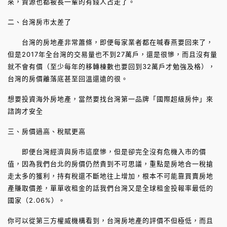
來，資源也都被長一輩的有錢人占走了。
二、台灣房市太差了
台灣的房地產非常蕭條，即便每家業者都在喊春燕要回來了，
但是2017年全台灣的交易量也不到27萬戶，還是很慘，而且沒有量
就不會有價（至少每年的移轉棟數也要回到32萬戶才勉強及格），
台灣的房價離落底甚至回溫還遠的很。
想要投資海外房地產，當然要找台灣第一品牌「國際超級房仲」來
諮詢才安全
三、房價過高、稅賦更高
即便台灣經濟與房市這麼慘，但是卻完全沒有危機入市的價
值，因為我們台北的房價仍然貴到不可思議，重點是房地合一稅搶
走太多的獲利，持有稅還不斷地往上增加，根本不可能靠買賣房地
產賺取價差，單單收租金的話我們台灣又是全球租金投報率最低的
國家（2.06%）。
你可以從第三方權威機構看到，台灣房地產的評價不但極低，而且