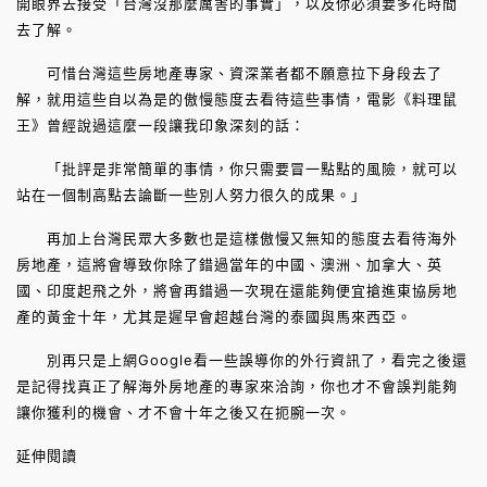
開眼界去接受「台灣沒那麼厲害的事實」，以及你必須要多花時間
去了解。
可惜台灣這些房地產專家、資深業者都不願意拉下身段去了
解，就用這些自以為是的傲慢態度去看待這些事情，電影《料理鼠
王》曾經說過這麼一段讓我印象深刻的話：
「批評是非常簡單的事情，你只需要冒一點點的風險，就可以
站在一個制高點去論斷一些別人努力很久的成果。」
再加上台灣民眾大多數也是這樣傲慢又無知的態度去看待海外
房地產，這將會導致你除了錯過當年的中國、澳洲、加拿大、英
國、印度起飛之外，將會再錯過一次現在還能夠便宜搶進東協房地
產的黃金十年，尤其是遲早會超越台灣的泰國與馬來西亞。
別再只是上網Google看一些誤導你的外行資訊了，看完之後還
是記得找真正了解海外房地產的專家來洽詢，你也才不會誤判能夠
讓你獲利的機會、才不會十年之後又在扼腕一次。
延伸閱讀