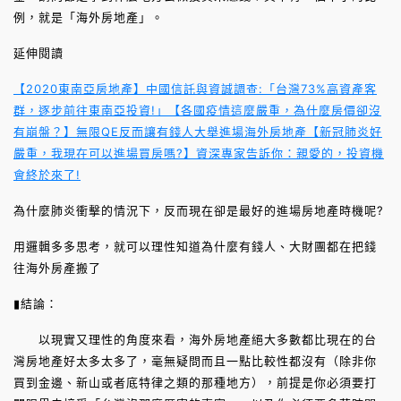
例，就是「海外房地產」。
延伸閱讀
【2020東南亞房地產】中國信託與資誠調查:「台灣73%高資產客
群，逐步前往東南亞投資!」
【各國疫情這麼嚴重，為什麼房價卻沒
有崩盤？】無限QE反而讓有錢人大舉進場海外房地產
【新冠肺炎好
嚴重，我現在可以進場買房嗎?】資深專家告訴你：親愛的，投資機
會終於來了!
為什麼肺炎衝擊的情況下，反而現在卻是最好的進場房地產時機呢?
用邏輯多多思考，就可以理性知道為什麼有錢人、大財團都在把錢
往海外房產搬了
▮結論：
以現實又理性的角度來看，海外房地產絕大多數都比現在的台
灣房地產好太多太多了，毫無疑問而且一點比較性都沒有（除非你
買到金邊、新山或者底特律之類的那種地方），前提是你必須要打