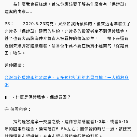
為什麼我會這樣說，首先你應該要了解為什麼會有「保證型」
建案的由來…..
PS： 2020.5.23補充，果然如我所預料的，後來這兩年發生了
非常多「保證型」建案的糾紛，非常多的投資者拿不到保證租金，
甚至也有大品牌海仲介負責人被羈押的情況發生。 接下來還有
幾個未爆彈將陸續爆發，請各位千萬不要在購買小建商的「保證買
回」物件。
延伸閱讀：
台灣海外房地產的發展史，太多短視近利的老鼠屎壞了一大鍋救命
粥
▮一、什麼是保證租金、保證買回？
㊀ 保證租金：
指的是當建案一交屋之後，建商會給購屋者1-3年，或者5-15
年的固定淨租金，通常落在5-8%左右；而保證的時間一過，該建案
就回歸到市場機制，交由市場去做租金行情的判斷。