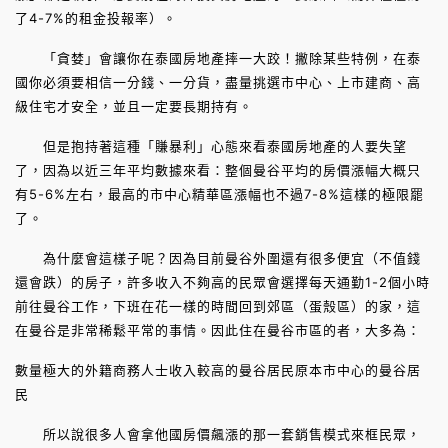
了4-7%的租金投報率）。
「貪婪」會讓你在泰國房地產摔一大跤！撇除某些特例，在泰
國你必須要相信一分錢、一分貨，盡量挑選市中心、上市建商、高
級住宅才安全，並且一定要長期持有。
但是抱持著這種「賺暴利」心態來看泰國房地產的人要失望
了，因為以近三年平均數據來看：整個曼谷平均的房價漲幅大概只
有5-6%左右，最高的市中心精華區漲幅也不過7-8%這樣的極限罷
了。
為什麼會這樣子呢？因為目前曼谷外圍還有很多便宜（不值錢
還會跌）的房子，許多收入不夠高的民眾會選擇每天通勤1-2個小時
前往曼谷工作，下班在花一樣的時間回到郊區（蛋殼區）的家，這
在曼谷是非常稀鬆平常的事情。因此住在曼谷市區的者，大多為：
數量極大的外籍商務人士收入較高的曼谷居民原本市中心的曼谷居
民
所以說很多人會拿他國房價飆漲的那一套銷售模式來框民眾，