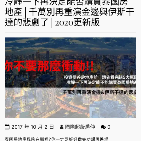
冷靜一下再決定能否購買泰國房
地產│千萬別再重演金邊與伊斯干
達的悲劇了│2020更新版
2017 年 10 月 2 日
國際超級房仲
0
泰國房地產風險在哪裡?你一定要好好做完功課再進場