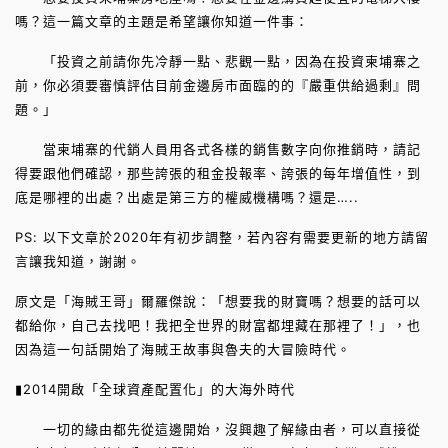
嗎？這一篇文章的主題是希望讓你知道一件事：
「投資之前請你先冷靜一點、悲觀一點，因為在投資柬埔寨之
前，你必須要審慎評估目前金邊房市面臨的的『嚴重供給過剩』問
題。」
當柬埔寨的代銷人員用各式各樣的銷售數字向你推銷時，請記
得要跟他們確認，那些誇張的租金投報率、誇張的每年增值性，到
底是哪裡的出處？出處是第三方的權威機構嗎？還是…..
PS: 以下文章於2020年有初步調整，若內容有需要更新的地方請留
言讓我知道，謝謝。
原文是「海賊王哥」爾羅傑說：「想要我的財寶嗎？想要的話可以
都給你，自己去找吧！我把全世界的財富都埋藏在那裡了！」，也
因為這一句話開始了海賊王故事與魯夫的大冒險時代。
▮2014開啟「全球資產配置化」的大海外時代
一切的緣由都先從這邊開始，沒興趣了解緣由者，可以直接從