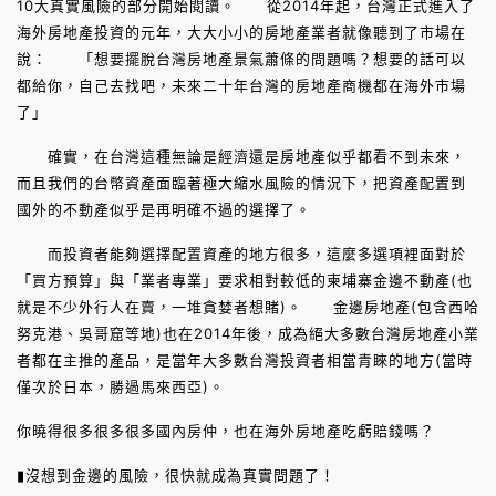
10大真實風險的部分開始閱讀。 從2014年起，台灣正式進入了
海外房地產投資的元年，大大小小的房地產業者就像聽到了市場在
說： 「想要擺脫台灣房地產景氣蕭條的問題嗎？想要的話可以
都給你，自己去找吧，未來二十年台灣的房地產商機都在海外市場
了」
確實，在台灣這種無論是經濟還是房地產似乎都看不到未來，
而且我們的台幣資產面臨著極大縮水風險的情況下，把資產配置到
國外的不動產似乎是再明確不過的選擇了。
而投資者能夠選擇配置資產的地方很多，這麼多選項裡面對於
「買方預算」與「業者專業」要求相對較低的柬埔寨金邊不動產(也
就是不少外行人在賣，一堆貪婪者想賭)。 金邊房地產(包含西哈
努克港、吳哥窟等地)也在2014年後，成為絕大多數台灣房地產小業
者都在主推的產品，是當年大多數台灣投資者相當青睞的地方(當時
僅次於日本，勝過馬來西亞)。
你曉得很多很多很多國內房仲，也在海外房地產吃虧賠錢嗎？
▮沒想到金邊的風險，很快就成為真實問題了！