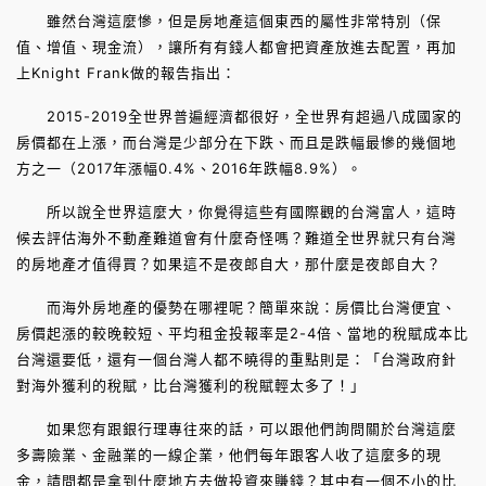
雖然台灣這麼慘，但是房地產這個東西的屬性非常特別（保
值、增值、現金流），讓所有有錢人都會把資產放進去配置，再加
上Knight Frank做的報告指出：
2015-2019全世界普遍經濟都很好，全世界有超過八成國家的
房價都在上漲，而台灣是少部分在下跌、而且是跌幅最慘的幾個地
方之一（2017年漲幅0.4%、2016年跌幅8.9%）。
所以說全世界這麼大，你覺得這些有國際觀的台灣富人，這時
候去評估海外不動產難道會有什麼奇怪嗎？難道全世界就只有台灣
的房地產才值得買？如果這不是夜郎自大，那什麼是夜郎自大？
而海外房地產的優勢在哪裡呢？簡單來說：房價比台灣便宜、
房價起漲的較晚較短、平均租金投報率是2-4倍、當地的稅賦成本比
台灣還要低，還有一個台灣人都不曉得的重點則是：「台灣政府針
對海外獲利的稅賦，比台灣獲利的稅賦輕太多了！」
如果您有跟銀行理專往來的話，可以跟他們詢問關於台灣這麼
多壽險業、金融業的一線企業，他們每年跟客人收了這麼多的現
金，請問都是拿到什麼地方去做投資來賺錢？其中有一個不小的比