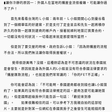
▮讓你冷靜的原因一：外國人在當地的購屋金流很複雜，可能讓你過
不了戶！
首先來看看台灣的Ｌ小姐：兩年前，Ｌ小姐開開心心到曼谷看
到了一個精華區的好建案，於是支付了定金並且和先生一起將積存
許久的存款一起匯到建商的帳戶內，接著就順利地簽訂買賣合約，
一切都沒有任何狀況，一切看起來就是那麼理所當然。
但是到了要交屋的時候，政府告訴L小姐：「因為妳購屋的流程
不合法，所以我們無法讓你取得房屋權狀。」
覺得很訝異嗎？沒錯，這種妳認為是不可思議的狀況在泰國就
是會發生，原因就是身為外國人的L小姐並沒有符合泰國法律要求的
「購屋匯款流程」，也就是我們常常講的：「你的FET不正確」。
你可能會認為說：「不可能啊，泰國建商都收到錢也讓L小姐簽
約了，如果真的沒有符合泰國法律規定的話，建商怎麼可能讓她簽
約」，但是國際超級房仲只能告訴一句話：「歡迎來到泰
國」。 如果很難相信的話，可以參考下方我親自拍的這部短
片，主要就是針對某一位網紅在泰國買房子之後發生可能賠錢的事