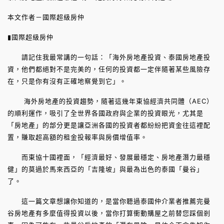
本文作者－國際超級房仲
▮國際超級房仲
請記住我最常講的一句話：「海外房地產投資、泰國房地產投
資，他們都絕對不是完美的，任何的投資都一定伴隨著某些風險存
在，只是你有沒有正確地察覺到它」。
海外房地產的投資趨勢，隨著這幾年東協經濟共同體（AEC）
的順利運作，吸引了全世界各國政府與企業的投資眼光，尤其是
「房地產」的部分更是讓亞洲各國的投資者都紛紛把資金往這裡配
置，賺取超高額的租金投報率與房價增值率。
而東協十國裡面，「經濟最好、發展最穩定、房地產潛力最穩
健」的莫過於馬來西亞的「吉隆坡」與最為出色的泰國「曼谷」
了。
這一篇文章想讓你知道的，是當你聽過泰國仲介業者推薦完曼
谷房地產有多麼值得投資以後，當你打算衝動購屋之前替您踩個剎