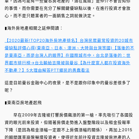
車，因為可能有一些曼谷房地產的「潛在風險」是仲介不會告知你
的事情，而你需要在充分了解關鍵優缺點以後，在進行投資才會放
心，而不是只聽業者的一面銷售之詞就做決定。
▮海外房地產相關之延伸閱讀：
【2020最新!TOP20海外房地產排名】台灣民眾最常投資的20城市
優缺點評價心得(東南亞、日本、澳洲、大陸與台灣等國)
【落後的不
是東南亞，而是台灣人的眼界】在國際城市中，台北是落後的：世
界都市排行榜→台北輸給吉隆坡與曼谷
【為什麼富人都在投資海外
不動產？】5大理由解答PTT鄉民的愚蠢看法
這是目前曼谷金融中心的夜景，是不是跟你印象中的曼谷差很多了
呢？
▮東南亞房地產起飛
早在2009年吉隆坡打響房價飆漲的第一槍，率先吸引了各國投
資的眼光前來投資，但隨著房價走勢進入盤整階段以及租金投報率
下降（是因為租金漲幅一定跟不上房價漲幅的關係），再加上2015
的瞬間匯率崩盤嚇壞投資者，使得近年前往投資吉隆坡房地產的人