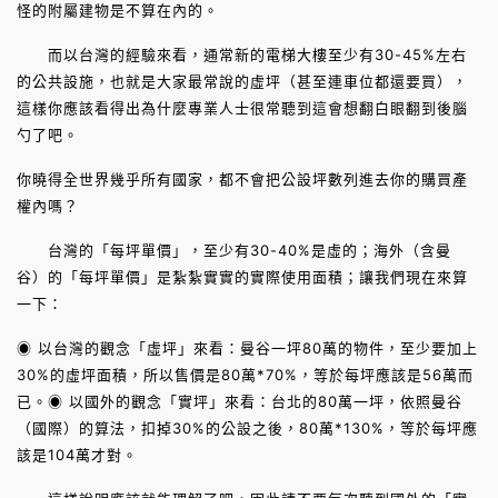
怪的附屬建物是不算在內的。
而以台灣的經驗來看，通常新的電梯大樓至少有30-45%左右
的公共設施，也就是大家最常說的虛坪（甚至連車位都還要買），
這樣你應該看得出為什麼專業人士很常聽到這會想翻白眼翻到後腦
勺了吧。
你曉得全世界幾乎所有國家，都不會把公設坪數列進去你的購買產
權內嗎？
台灣的「每坪單價」，至少有30-40%是虛的；海外（含曼
谷）的「每坪單價」是紮紮實實的實際使用面積；讓我們現在來算
一下：
◉ 以台灣的觀念「虛坪」來看：曼谷一坪80萬的物件，至少要加上
30%的虛坪面積，所以售價是80萬*70%，等於每坪應該是56萬而
已。◉ 以國外的觀念「實坪」來看：台北的80萬一坪，依照曼谷
（國際）的算法，扣掉30%的公設之後，80萬*130%，等於每坪應
該是104萬才對。