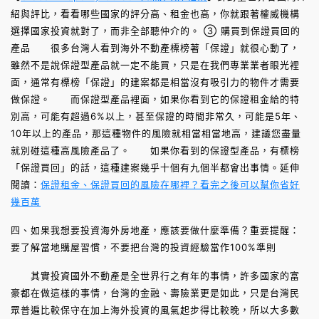
紹與評比，看看哪些國家的評分高、租金也高，你就跟著權威機構
選擇國家投資就對了，而非全部聽仲介的。 ③ 購買到保證買回的
產品 很多台灣人看到海外不動產標榜著「保證」就很心動了，
雖然不是說保證型產品就一定不能買，只是在我們專業業者眼光裡
面，通常有標榜「保證」的建案都是相當沒有吸引力的物件才需要
做保證。 而保證型產品裡面，如果你看到它的保證租金給的特
別高，可能有超過6%以上，甚至保證的時間非常久，可能是5年、
10年以上的產品，那這種物件的風險就相當相當地高，建議您盡量
就別碰這種高風險產品了。 如果你看到的保證型產品，有標榜
「保證買回」的話，這種建案幾乎十個有九個半都會出事情。延伸
閱讀：
保證租金、保證買回的風險在哪裡？看完之後可以幫你省好
幾百萬
四、如果我想要投資海外房地產，應該要做什麼準備？重要提醒：
要了解當地購屋習慣，不要把台灣的投資經驗當作100%準則
其實投資國外不動產是全世界行之有年的事情，許多國家的富
豪都在做這樣的事情，台灣的金融、壽險業更是如此，只是台灣民
眾普遍比較保守在加上海外投資的風氣起步得比較晚，所以大多數