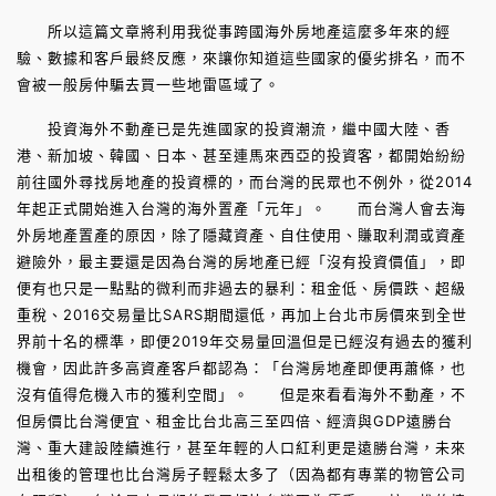
所以這篇文章將利用我從事跨國海外房地產這麼多年來的經
驗、數據和客戶最終反應，來讓你知道這些國家的優劣排名，而不
會被一般房仲騙去買一些地雷區域了。
投資海外不動產已是先進國家的投資潮流，繼中國大陸、香
港、新加坡、韓國、日本、甚至連馬來西亞的投資客，都開始紛紛
前往國外尋找房地產的投資標的，而台灣的民眾也不例外，從2014
年起正式開始進入台灣的海外置產「元年」。 而台灣人會去海
外房地產置產的原因，除了隱藏資產、自住使用、賺取利潤或資產
避險外，最主要還是因為台灣的房地產已經「沒有投資價值」，即
便有也只是一點點的微利而非過去的暴利：租金低、房價跌、超級
重稅、2016交易量比SARS期間還低，再加上台北市房價來到全世
界前十名的標準，即便2019年交易量回溫但是已經沒有過去的獲利
機會，因此許多高資產客戶都認為：「台灣房地產即便再蕭條，也
沒有值得危機入市的獲利空間」。 但是來看看海外不動產，不
但房價比台灣便宜、租金比台北高三至四倍、經濟與GDP遠勝台
灣、重大建設陸續進行，甚至年輕的人口紅利更是遠勝台灣，未來
出租後的管理也比台灣房子輕鬆太多了（因為都有專業的物管公司