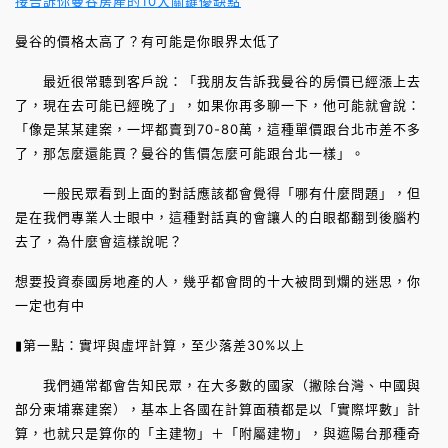
接告訴你曼谷房產的10大關鍵優缺點
曼谷的價格太高了？有可能是你眼界太低了
最近很常聽到客戶說：「我朋友告訴我曼谷的房價已經漲上去
了，現在去可能已經晚了」，如果你再多聊一下，他可能就會說：
「像是某某建案，一坪都賣到70-80萬，這種單價跟台北市差不多
了，那怎麼還能買？曼谷的售價怎麼可能跟台北一樣」。
一般民眾看到上面的對話應該都會覺得「哪有什麼問題」，但
是在我們專業人士眼中，這種對話真的會讓人的白眼都翻到後腦杓
去了，為什麼會這樣說呢？
想要投資泰國房地產的人，幾乎都會問的十大被問到爛的迷思，你
一定也有中
▮第一點：實坪與虛坪計算，至少落差30%以上
我們通常都會告知民眾，在大多數的國家（撇除台灣、中國與
部分柬埔寨建案），基本上各國在計算面積都是以「實際坪數」計
算，也就只是算你的「主建物」＋「附屬建物」，與遮陽台那種奇