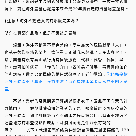
在照顧），無論是中長期的發展都比台灣更為優秀，一拉一推的情
況下，前往海外置產已經是未來台灣20年將要走的資產配置趨勢。
▮注意！海外不動產真的有那麼完美嗎？
所有投資都有風險，但是不應該是冒險
沒錯，海外不動產不是完美的，當中最大的風險就是「人」，
也就是替您服務的業者，這個重大關鍵我已經講了太多太多次了，
除了業者有沒有真正執行所有售後服務（代租、代管、代售）以
外，最可怕的就是：「你的仲介口中說的美好發展，事實真的如它
們所說嗎，還是只是單純的銷售話術呢？」延伸閱讀：
你們都搞錯
海外不動產的「真正」投資風險了
海外房地產業者最常見的四大謊
言
不過，業者的常見問題已經講過很多次了，因此不再今天的討
論範圍。 假設排除掉海外業者的問題，那麼這麼多可以投資的
海外不動產，到底哪個城市的不動產才是最符合自己需求的地方？
這些地方有哪些優點與缺點、利潤與風險是仲介沒有說的
呢？ 以下，就讓國際超級房仲針對台灣民眾最常接觸的「20