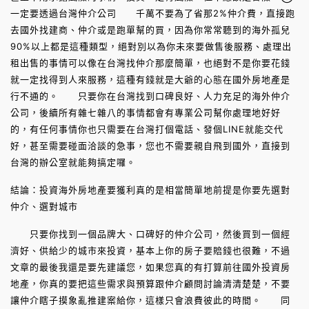
一定要透過台灣仲介公司 千萬不要為了省那2%仲介費，直接跑
去國外找建商、仲介或是跑單幫的買，因為你常常聽到的海外孤兒
90%以上都是這種類型，絕對別以為你未來要做售後服務、處理出
租出售的事情可以像在台灣找仲介那麼簡單，也絕對不是你要花錢
就一定找得到人來服務，這種有錢就是大爺的心態在國外房地產是
行不通的。 只要你在台灣找到口碑良好、人力充足的海外仲介
公司，後續所有雜七雜八的事情都會有專業公司幫你處理地好好
的，有任何事情你也只需要在台灣打個電話、發個LINE就能交代
好，甚至需要碰面洽談的急事，您也不需要親自飛到國外，直接到
台灣的辦公室就能夠搞定囉。
結論：投資海外房地產要獲利真的是相當簡單地前提是你要先選對
仲介、選對城市
只要你找到一個品牌大、口碑好的仲介公司，然後買到一個經
濟好、供給少的城市來投資，基本上你的房子要賠錢也很難，不過
文章的最後我還是要先建議您，如果您真的有打算前往國外投資房
地產，你真的要把這些需求與預算跟仲介顧問討論清清楚楚，不要
讓仲介瞎子摸象亂推建案給你，這樣只會浪費彼此的時間。 同