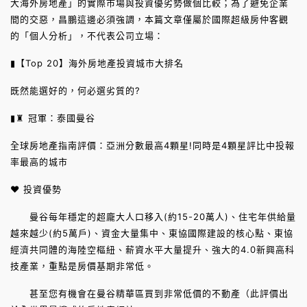
大海外房地產」的實際市場與投資優劣勢做個比較；為了避免企業
間的交惡，昌鵬這邊必須強調，本篇文章僅屬於國際超級房仲客觀
的「個人分析」，不代表公司立場：
▮【Top 20】海外房地產投資城市大排名
既然能選好的，何必選劣質的?
▮♜ 冠軍：泰國曼谷
全球房地產指南評價：亞洲分數最高4顆星!同時是4顆星評比中投報
率最高的城市
♥ 投資優勢
曼谷每年穩定的超龐大人口移入(約15-20萬人)、住宅年供給量
越來越少(約5萬戶)、資金大量集中、東協國際建設的核心點、東協
經濟共同體的海陸空樞紐、薪資水平大量提升、強大的4.0新興高科
技產業，重點是房價基期非常低。
甚至您有機會在曼谷精華區買到非常低價的不動產（此評價出