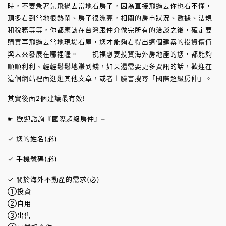
時，不要急著先飛過去當地看房子，因為直接飛過去你也看不懂，
頂多看到當地很熱鬧、房子很漂亮，相關的房市狀況、數據、法規
和稅務等等，你都應該在台灣跟仲介做完所有的洽談之後，確定要
購買再飛過去當地現場看屋，您才能夠看得出這個建案的投資價值
與未來發展在哪裡喔。 祝福想要投資海外房地產的您，都能夠
順順利利、輕輕鬆鬆地賺到錢，如果還需要更多資訊的話，歡迎在
這個網站裡面逛逛其他文章，或者上臉書搜尋「國際超級房仲」。
其實後面2個建議最有效!
☛ 歡迎諮詢『國際超級房仲』–
✓ 您的姓名(必)
✓ 手機號碼(必)
✓ 關於海外不動產的需求(必)
①投資
②自用
③出售