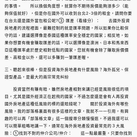
的事情。 所以換個角度想，就算你不期待房價能夠漲多少（能
夠保值就好），但是你在國外可以收到台北2-3倍的租金，請問你要
在台北還是國外當包租公呢?③ 匯差（看緣分）： 去國外投資
房地產的流程裡面，最難控制的就是匯率問題，所以如果你比較保
守的話，建議選擇像是泰國這種匯率安全穩定的國家；相反地，如
果你想要有機會賺取匯差的話，可以選擇像是澳洲、日本和馬來西
亞這種匯率處於歷史相對低點的國家，您就有機會除了賺取房價價
差、高租金以外，還可以多賺到一筆匯差喔。
三、聽起來很棒，但是投資海外房地產有什麼風險？海外孤兒、保
證型產品，是最大的兩宗常見糾紛
投資當然有賺有賠，雖然房地產相對來講已經是風險很低的項
目，尤其是國外經濟正在起飛的國家，不過怎麼還是會有人再投資
國外房地產這種低風險的標的還賠錢呢？ 關於投資海外有哪些
風險，我的部落格裏面有很多這樣的文章，我就不一一引用，有興
趣的可以再「部落格文章」這一個搜尋分類慢慢逛，不過我還可以
可以簡單粗略地講一下，通常在海外房地產投資最常見的３大風
險：①找到不對的仲介公司/仲介： 這一點最嚴重，只要你找到