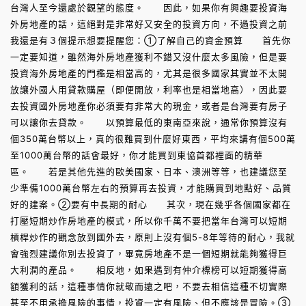
台灣人至今還處於觀望的態度。 因此，如果你有興趣要投資海
外房地產的話，這絕對是非常好又安全的投資方向，不過投資之前
我還是有３個提示想要提醒您：①了解自己的資金預算 首先你
一定要知道，雖然海外房地產獲利不錯又沒什麼太多風險，但是要
投資海外房地產的門檻是相當高的，尤其是很多國家其實並不太開
放讓外國人用貸款購屋（即便開放，利率也是相當地高），因此要
去投資國外房地產你必須要有非常大的現金，或者是台灣要有房子
可以讓你去貸款。 以預算最低的東南亞來說，通常你預算沒有
個350萬台幣以上，真的很難買到什麼好東西，平均來講有個500萬
至1000萬台幣的話會最好，你才能買到東協首都裡面的精華
區。 若是其他先進的歐美國家、日本、澳洲等等，也建議您至
少準備1000萬台幣左右的預算再去投資，才能購買到地點好、品質
好的建案。②要有中長期的耐心 其次，現在幾乎各個國家都在
打壓短期炒作房地產的模式，所以你千萬不要把當年台灣可以短期
槓桿炒作的觀念放到國外去，原則上沒有個5-8年等待的耐心，我就
會強烈建議你別去投資了，畢竟房地產不是一個短期就能夠獲得巨
大利潤的產品。 相反地，如果遇到有仲介標榜可以短期獲得高
額獲利的話，這種事情你就敬而遠之吧，不要去相信這種不切實際
甚至不用承擔風險的事情，投資一定有風險、但不應該是冒險。③