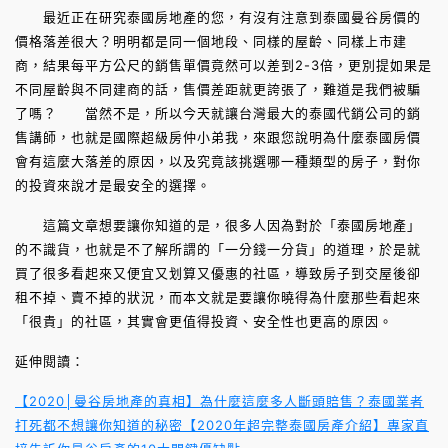
最近正在研究泰國房地產的您，有沒有注意到泰國曼谷房價的
價格落差很大？明明都是同一個地段、同樣的屋齡、同樣上市建
商，結果每平方公尺的銷售單價竟然可以差到2-3倍，更別提如果是
不同屋齡與不同建商的話，售價差距就更誇張了，難道是我們被騙
了嗎？ 當然不是，所以今天就讓台灣最大的泰國代銷公司的銷
售講師，也就是國際超級房仲小弟我，來跟您說明為什麼泰國房價
會有這麼大落差的原因，以及究竟該挑選哪一種類型的房子，對你
的投資來說才是最安全的選擇。
這篇文章想要讓你知道的是，很多人因為對於「泰國房地產」
的不識貨，也就是不了解所謂的「一分錢一分貨」的道理，於是就
買了很多看起來又便宜又划算又優惠的社區，導致房子到交屋後卻
租不掉、賣不掉的狀況，而本文就是要讓你曉得為什麼那些看起來
「很貴」的社區，其實會更值得投資、安全性也更高的原因。
延伸閱讀：
【2020│曼谷房地產的真相】為什麼這麼多人斷頭賠售？泰國業者
打死都不想讓你知道的秘密
【2020年超完整泰國房產介紹】專家直