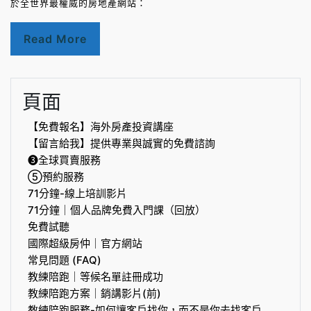
於全世界最權威的房地產網站：
Read More
頁面
【免費報名】海外房產投資講座
【留言給我】提供專業與誠實的免費諮詢
❸全球買賣服務
⑤預約服務
71分鐘-線上培訓影片
71分鐘｜個人品牌免費入門課（回放）
免費試聽
國際超級房仲｜官方網站
常見問題 (FAQ)
教練陪跑｜等候名單註冊成功
教練陪跑方案｜銷講影片(前)
教練陪跑服務-如何讓客戶找你，而不是你去找客戶