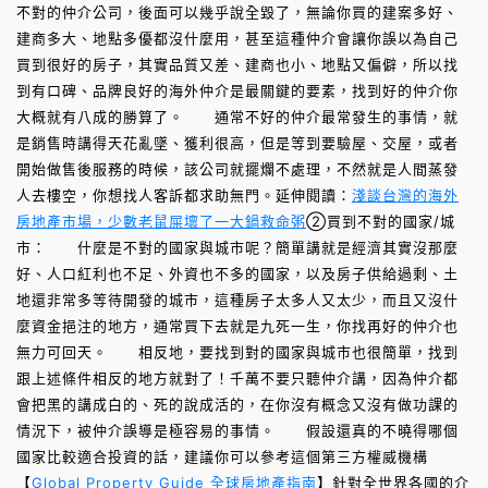
不對的仲介公司，後面可以幾乎說全毀了，無論你買的建案多好、
建商多大、地點多優都沒什麼用，甚至這種仲介會讓你誤以為自己
買到很好的房子，其實品質又差、建商也小、地點又偏僻，所以找
到有口碑、品牌良好的海外仲介是最關鍵的要素，找到好的仲介你
大概就有八成的勝算了。 通常不好的仲介最常發生的事情，就
是銷售時講得天花亂墜、獲利很高，但是等到要驗屋、交屋，或者
開始做售後服務的時候，該公司就擺爛不處理，不然就是人間蒸發
人去樓空，你想找人客訴都求助無門。延伸閱讀：
淺談台灣的海外
房地產市場，少數老鼠屎壞了一大鍋救命粥
②買到不對的國家/城
市： 什麼是不對的國家與城市呢？簡單講就是經濟其實沒那麼
好、人口紅利也不足、外資也不多的國家，以及房子供給過剩、土
地還非常多等待開發的城市，這種房子太多人又太少，而且又沒什
麼資金挹注的地方，通常買下去就是九死一生，你找再好的仲介也
無力可回天。 相反地，要找到對的國家與城市也很簡單，找到
跟上述條件相反的地方就對了！千萬不要只聽仲介講，因為仲介都
會把黑的講成白的、死的說成活的，在你沒有概念又沒有做功課的
情況下，被仲介誤導是極容易的事情。 假設還真的不曉得哪個
國家比較適合投資的話，建議你可以參考這個第三方權威機構
【
Global Property Guide 全球房地產指南
】針對全世界各國的介