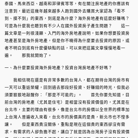
泰國、馬來西亞、越南和菲律賓等等，有在關注房地產的你應該有
注意到，最近這幾年越來越多人跑到國外去購買大家認為「看不
到、摸不到」的東西，到底是為什麼？海外房地產有這麼好賺嗎？
可是為什麼我也聽到有不少人在國外投資房子產生問題？ 這一
篇文章是一則很淺顯、入門的海外房地產說明，如果你想要投資房
地產甚至是海外房地產，但是你不曉得為什麼要去投資的原因，或
者不明白到底有什麼優缺點的話，可以來把這篇文章慢慢地看一
遍。 那我就開始了。
一、為什麼要投資海外房地產？投資台灣房地產不好嗎？
我相信現在還是有非常多數的台灣人，都在期待台灣的房市有
一天可以重返榮耀，回到過去那段好投資、好賺錢的時光，但我必
須要狠狠地敲醒你：「那是不可能的」。 首先你要先知道，目
前台灣的房地產（尤其是住宅）是相當沒有投資價值的，尤其是在
台北市，主要的理由有很多，像是台北市的房價以全世界的標準加
上台灣人普遍收入來看，台北市的房價真的是貴，新北市也不惶多
讓。 但是東西貴沒關係，重點是現在這個貴的東西卻沒有需
求，有需求的人卻負擔不起，講白了就是因為台灣房子沒有投資價