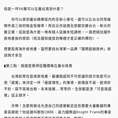
但是一坪56萬可以在曼谷買到什麼？
你可以買到曼谷精華區內的全新小豪宅，還可以比台北同等級
物件高三倍的租金投報率！而且公共設施全部都完勝台北、新北的
舊公寓，這就是為什麼一堆有錢人這幾年低調地，一直把錢往國外
房地產放的原因（而且還知道放到哪裡才是正確的標的）。
想要投資海外房地產，當然要找台灣第一品牌「國際超級房仲」來
諮詢才安全
▮第三點：我還是覺得這種價格在曼谷很貴
台灣民眾在投資房地產，最讓我感到不可思議的部分就是可以
用「感覺」來決定一件「極度理性」的事情，房價高不高、經濟好
不好、容不容易出租、未來發展….等等的，全部都是憑「可是我感
覺」這五個字。
天啊！怎麼有辦法光憑自己的感覺斷定這些需要大量數據的專
業答案呢？你這樣叫那些CBRE、高力國際或Knight Frank的專家