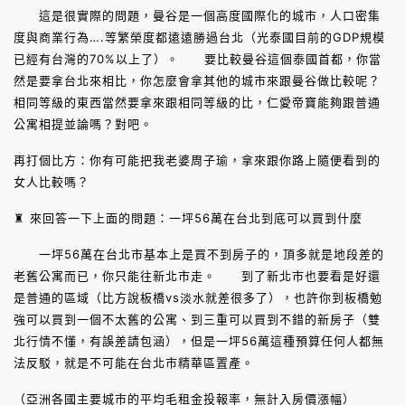
這是很實際的問題，曼谷是一個高度國際化的城市，人口密集
度與商業行為….等繁榮度都遠遠勝過台北（光泰國目前的GDP規模
已經有台灣的70%以上了）。 要比較曼谷這個泰國首都，你當
然是要拿台北來相比，你怎麼會拿其他的城市來跟曼谷做比較呢？
相同等級的東西當然要拿來跟相同等級的比，仁愛帝寶能夠跟普通
公寓相提並論嗎？對吧。
再打個比方：你有可能把我老婆周子瑜，拿來跟你路上隨便看到的
女人比較嗎？
♜ 來回答一下上面的問題：一坪56萬在台北到底可以買到什麼
一坪56萬在台北市基本上是買不到房子的，頂多就是地段差的
老舊公寓而已，你只能往新北市走。 到了新北市也要看是好還
是普通的區域（比方說板橋vs淡水就差很多了），也許你到板橋勉
強可以買到一個不太舊的公寓、到三重可以買到不錯的新房子（雙
北行情不懂，有誤差請包涵），但是一坪56萬這種預算任何人都無
法反駁，就是不可能在台北市精華區置產。
（亞洲各國主要城市的平均毛租金投報率，無計入房價漲幅）