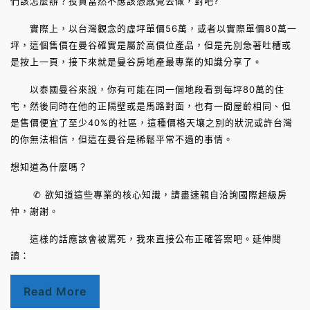
們該怎麼辦？投資當然不應該憑感覺去做，對吧?
實際上，以台灣觀念的虛坪單價56萬，或者以實際單價80萬一
坪，這個售價在曼谷確實是屬於高價位產品，但是先別急著吐槽或
是按上一頁，接下來就是曼谷房地產最專業的知識分享了。
以泰國曼谷來說，你有可能在同一個地段看到每坪80萬的住
宅，然後同時在他的正隔壁或是馬路對面，也有一間屋齡相同、但
是售價便宜了至少40%的社區，這種價格天壤之別的狀況或許台灣
的你無法相信，但這在曼谷是稀鬆平常不過的事情。
想知道為什麼嗎？
✆ 欲知道這些專業的核心知識，請盡速親自洽詢國際超級房
仲，謝謝。
這樣的話應該會被罵死，我來直接公布正確答案吧。延伸閱
讀：
Read More