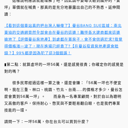
這樣說明應該就能理解了吧，因此請不要每次聽到國外的「實
坪」單價就在喊貴，那真的是充分地暴露出自己的不熟悉。延伸閱
讀：
【看到這個車站真的把台灣人嚇傻了】曼谷BANG SUE區域：南北
東協的交通網竟然全部會合在曼谷的這邊！難怪各大建商都來這邊
搶地了
【評價曼谷房地產】到處都在蓋房子，會不會供過於求?我覺
得價格漲一波了，現在進場已經貴了?
【在曼谷投資房地產還會賠
錢？】99%都是因為犯了這3個錯誤！
▮第二點：就算虛坪的一坪56萬，還是感覺很貴；你確定你的感覺是
對的嗎？
很多民眾經過這樣一算之後，還是會嫌：「56萬一坪也不便宜
啊，我在三重、林口、桃園、竹北、台南…..的價格才多少，曼谷怎
麼會賣到56萬一坪」。 而身為一名專業顧問，對於自以為聰明
又高傲的客戶，保持耐心、憋笑與不要輕易翻白眼，也是我們專業
技能的一環。
請問一下：一坪56萬，你在台北可以買到什麼？