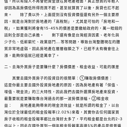
值，所以有錢人不再會把資金放在房地產裡面，真正想買的年輕人
卻因為高房價低所得而買不起，甚至就算買了以後，房貸也扛不起
來。 除了貴以外，上面提到沒有投資價值還有另外一個主要原
因，就是台灣對於房地產的「高稅制」，尤其是可怕的「房地和一
稅」，如果獲利將會有15-45%的價差是要繳給政府的，萬一賠錢的
話則全部是自己承擔。 剩下還有像是台灣經濟因素、老年化與
少子化、低薪窮忙、政黨惡鬥….等等問題，導致台灣整體現在的體
質非常地虛弱，因此房地產在層層枷鎖之下，已經不太有機會往上
漲，能夠保值就已經是萬幸了。
二、去海外買房子是要賺什麼？房價價差、租金收益、可能的匯差
其實去國外買房子的投資目的很簡單：①賺取房價價差：
這是你最主要去國外投資房地產的原因，因為房地產有著「保值、
增值、現金流」的三大特性，因此我們去國外選擇房地產來投資，
最重要就是要賺取像台灣過去的那一波房價漲幅。②租金收
益： 房地產能夠帶來的現金流效益，就是所謂的租金了，以台
灣位於全球最低的租金投報率(2.02%)來看，其實你去任何國家買
房子收租的租金投報率都比台灣好太多了，平均租金都是台北的2-3
倍以上，因此在國外買到一個年租金投報率高達5%的產品是很普遍