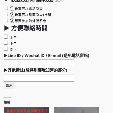
①希望可以電話諮詢
②希望可以碰面諮詢(推薦)
③想要參加海外說明會
► 方便聯絡時間
上午
下午
晚上
►Line ID / Wechat ID / E-mail (避免電話留錯)
►其他備註(想特別讓我知道的部分)
送出
相關