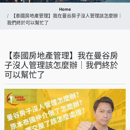
Home
【泰國房地產管理】我在曼谷房子沒人管理該怎麼辦｜
我們終於可以幫忙了
【泰國房地產管理】我在曼谷房
子沒人管理該怎麼辦｜我們終於
可以幫忙了