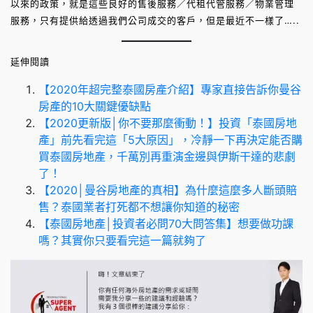
以來的政策，就是這些良好的售後服務／代租代管服務／物業管理
服務，只有提供給透過我們公司成交的客戶，但是最近不一樣了…..
延伸閱讀
【2020年超完整泰國房產介紹】專家直接告訴你曼谷
房產的10大關鍵優缺點
【2020更新版│你不要那麼衝動！】投資「泰國房地
產」前先看完這「5大原因」，冷靜一下再決定能否購
買泰國房地產，千萬別再重演金邊與伊斯干達的悲劇
了！
【2020│曼谷房地產的真相】為什麼這麼多人斷頭賠
售？泰國業者打死都不想讓你知道的秘密
【泰國房地產│投資者必問70大問答集】想要做功課
嗎？其實你只要看完這一篇就夠了