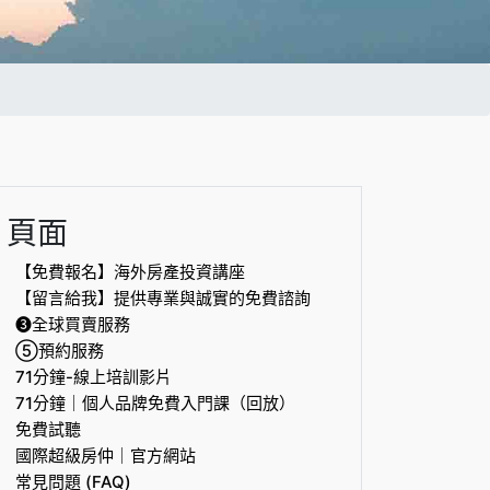
頁面
【免費報名】海外房產投資講座
【留言給我】提供專業與誠實的免費諮詢
❸全球買賣服務
⑤預約服務
71分鐘-線上培訓影片
71分鐘｜個人品牌免費入門課（回放）
免費試聽
國際超級房仲｜官方網站
常見問題 (FAQ)