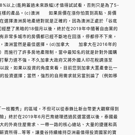
%以上(能夠蓋過未來跌幅)才值得試試看，否則只是為了5-
這樣的產品。(c)澳洲 如果房價在漲你怕買到高點、房價
在選擇澳洲房地產絕對就是正確的，因為澳洲正處於「谷底
經歷了黑暗的18個月以後，終於在2019年中隨著自由黨的
有非常多城市的房價都已經不斷地在回漲，停都停不下來，
澳洲當然是最佳選擇。(d)加拿大 加拿大在2016年的
）而施行了許多房地產限制，當中最知名的就是針對外國購
%打擊力道不強，不久加拿大政府又將外國人印花稅調漲至
以說，如果以投資的角度來看，目前您到加拿大置產會比一
好的投資選擇；當然，強烈的自用需求就另當別論了（例如移
「一枝獨秀」的區域，不但可以從泰銖比新台幣更大觀察得到
險」終於在2019年6月巴育總理透過民選當選以後，泰國最
大的外商住屋需求、一帶一路的核心總站、大量的捷運和高
薪資所得…等等，讓曼谷持續維持亞洲最值得投資國家的寶