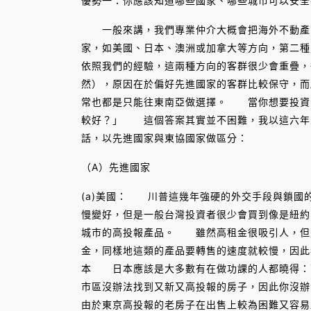
優勢一：你應該知道哪些國家、哪些城市可以安全
一般來講，我們專業仲介大概會把海外不動產的
家，如美國、日本、澳洲或加拿大等方向，第二
依照我們的經驗，這兩種方向的客群很少會重疊，
然），原因在於偏好先進國家的客群比較保守，而
常也都是只能往東南亞做選擇。 當你想要投資
較好？」 這個答案其實並不困難，我以這六年
話，以先進國家與東協國家做區分：
（A）先進國家
(a)美國： 川普這幾年強硬的外交手段與鎖國
慢變好，但是一般台灣投資者很少會買到像是紐約
城市的高投報產品。 雖然高租金很吸引人，但
金，同樣地這類的產品要轉售的速度就較慢，因此
本 日本應該是大多數有在做功課的人都曉得：
市區沒辦法找到又新又高投報的房子，因此你沒
由於東京高投報的老房子在出售上較為困難又容易