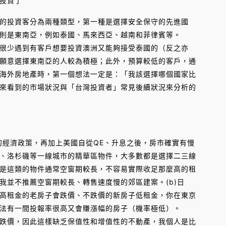
投資了
投資客分為兩種類型，第一種是選擇安全保守的先進國
種則是東南亞，例如泰國、馬來西亞、越南和菲律賓等。
很少遇到有客戶想要投資澳洲又能夠接受泰國的（反之亦
願意選擇東南亞的人較為積極；此外，預算較低的客戶，通
海外房地產時，第一個想法一定是：「我該選擇哪個國家比
來看到的市場狀況與「台灣投資者」常見後續狀況來分析的
的經濟政策，再加上美國自從QE、升息之後，房市確實有慢
、洛杉磯等一線城市的精華區物件，大多數都是選擇二三線
是這類的物件通常空窗期較長，不容易實際收足那麼高的租
我並不推薦空窗期較長、轉售速度慢的郊區建案。(b)日
高租金的老房子會跌價、不跌價的新房子低租金，你在東京
辦法有一間投報率很高又會賺漲幅的房子（機率極低）。
跌價，因此這樣缺乏保值性和增值性的不動產，我個人是比