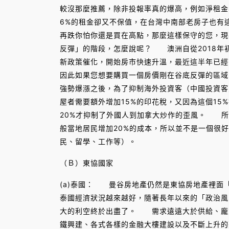
較沒那麼推薦，除非投報率真的爆高，例如淨租金8
6%的租金卻又不保值，在台灣中南部老房子也有
再跌你怕你還是買在高點，那麼這樣保守的您，現
反彈」的階段，怎麼說呢？ 澳洲自從2018年初
新政策催化，開始房市快速升溫，最近這半年已經
因此如果您想要購買一個房價剛在谷底反彈的區域，
強勢爆漲之後，為了抑制海外投資客（中國投資客
屋者需要額外增加15%的印花稅，又因為這個15
20%才抑制了外國人到加拿大炒作的歪風。 所
般當地居民增加20%的成本，所以並不是一個很
民、留學、工作等）。
（Ｂ）東協國家
(a)泰國： 曼谷房地產仍然是東協房地產裡面
泰國經濟狀況越來越好，隨著長年以來的「政治風
大的利空終於出盡了。 需求遠遠大於供給、龐
鐵興建、各式各樣的金融大樓建設以及不斷上升的