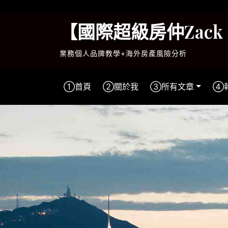
Skip
to
【國際超級房仲Zac
content
業務個人品牌教學+海外房產風險分析
①首頁
②關於我
③所有文章
④