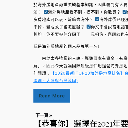
於海外房地產嚴重欠缺基本知識，因此聽到有人要
如：
海外房地產看不到、摸不到，你敢買？
多房地產可以玩，幹嘛去海外？
海外房價已經
不掉，變成蚊子館怎麼辦？
你又不會說當地語
糾紛，你不要被仲介騙了 我相信，您應該也有
我是海外房地產的個人品牌第一名!
由於太多這樣的言論，導致原本有資金、有膽識
解」，因此今天就讓國際超級房仲用經營海外房地
伸閱讀：
【2020最新!TOP20海外房地產排名
澳洲、大陸與台灣等國)
Read More
下一頁 »
【恭喜你】選擇在2021