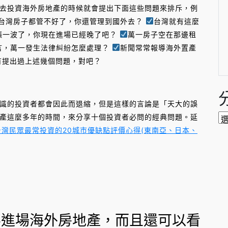
去投資海外房地產的時候就會提出下面這些問題來排斥，例
台灣房子都管不好了，你還管理到國外去？
台灣就有這麼
漲一波了，你現在進場已經晚了吧？
萬一房子空在那邊租
言，萬一發生法律糾紛怎麼處理？
新聞常常報導海外置產
提出過上述幾個問題，對吧？
的投資者都會因此而退縮，但是這樣的言論是「天大的誤
分
產這麼多年的時間，來分享十個投資者必問的經典問題。延
類
】台灣民眾最常投資的20城市優缺點評價心得(東南亞、日本、
年要進場海外房地產，而且還可以看