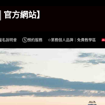
k│官方網站】
報名說明會
⑤預約服務
✩業務個人品牌｜免費教學區