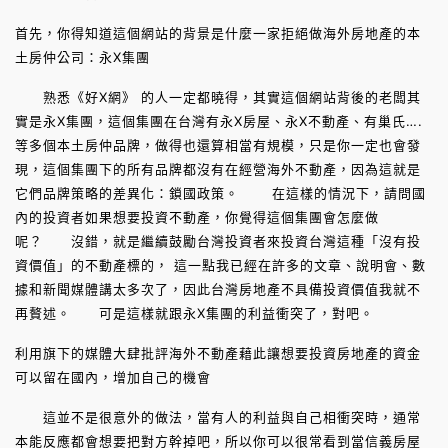
首先，你得知道這個網站的背景是什麼一家拒絕做海外房地產的本
土房仲公司：永X集團
熟悉《好X網》 的人一定都曉得，其實這個網站背後的老闆其
實是永X集團，這個集團在台灣有永X房屋、永X不動產、有巢氏….
等多個本土房仲品牌，做得也還算相當有規模，只是你一定也會發
現，這個集團下的所有品牌都沒有在經營海外不動產，因為這就是
它們品牌策略的差異化：鎖國政策。 在這樣的情況下，請問國
內的投資者如果想要投資不動產，你覺得這個集團會怎麼做
呢？ 沒錯，就是繼續鼓勵台灣投資者來投資台灣這種「沒有投
資價值」的不動產標的， 這一點我已經在許多的文章、說明會、數
據和新聞媒體講太多次了，因此台灣房地產不具備投資價值我就不
再贅述。 可是這樣就跟永X集團的利益衝突了，對吧。
利用旗下的媒體大肆批評海外不動產藉此讓想要投資房地產的資金
可以留在國內，增加自己的機會
這並不是很意外的做法，當有人的利益與自己相衝突時，通常
本能反應都會想要把對方幹掉吧，所以你可以很常看到當信義房屋