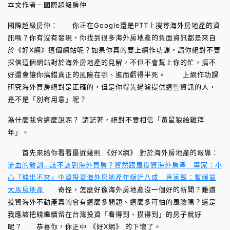
本文作者－國際超級房仲
國際超級房仲： 你正在Google還是PTT上搜尋海外房地產的資
訊嗎？你有沒有發現，你找到很多海外房地產的負面資訊都是來自
於《好X網》這個網站呢？如果你真的要上網作功課，請你絕對不要
採信這個網站對於海外房地產的見解，不但不會幫上你的忙，搞不
好還會讓你搞錯真正的風險在哪、進而虧得半死。 上網作功課
研究海外買房絕對是正確的，但是你得先過濾提供這些資訊的人，
是不是「別有用意」呢？
為什麼我會這麼說呢？ 請記著，絕對不要相信「黃鼠狼給雞拜
年」。
首先來給你看看最近幾則 《好X網》 對於海外房地產的報導：
流血的敎訓…該不該到海外買房？
貿然跟風投資海外房產 專家：小
心「錢出不來」
中資投資海外房地產年縮近八成 專家籲：暫緩買
大馬房地產
奇怪，怎麼好像海外房地產沒一個好的新聞？難道
投資海外不動產真的會有這麼多問題、這麼多可怕的風險嗎？還是
我應該把錢繼續留在台灣投資「看得到、摸得到」的房子就好
呢？ 恭喜你，你正中 《好X網》 的下懷了。