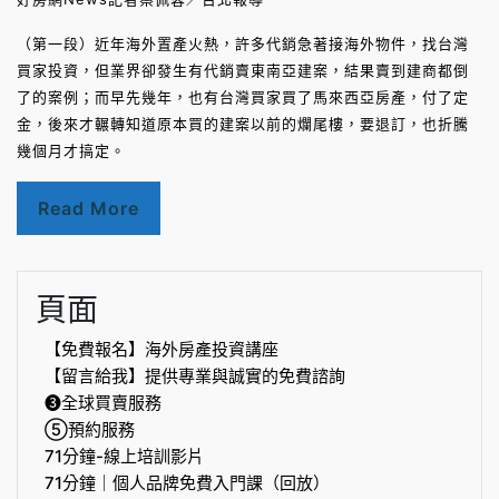
（第一段）近年海外置產火熱，許多代銷急著接海外物件，找台灣
買家投資，但業界卻發生有代銷賣東南亞建案，結果賣到建商都倒
了的案例；而早先幾年，也有台灣買家買了馬來西亞房產，付了定
金，後來才輾轉知道原本買的建案以前的爛尾樓，要退訂，也折騰
幾個月才搞定。
Read More
頁面
【免費報名】海外房產投資講座
【留言給我】提供專業與誠實的免費諮詢
❸全球買賣服務
⑤預約服務
71分鐘-線上培訓影片
71分鐘｜個人品牌免費入門課（回放）