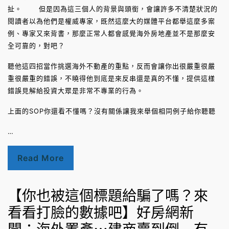
扯。 但是因為這三個人的背景與頭銜，會讓許多不清楚狀況的
閱讀者以為他們是權威專家，既然這麼大的媒體平台都舉這麼多案
例、專家又來背書，那麼正常人都會感覺海外房地產並不是那麼安
全可靠的，對吧？
聽他這四招當作挑選海外不動產的重點，反而會讓你出很嚴重很嚴
重很嚴重的錯誤，不曉得他到底是來反串還是真的不懂，提供這樣
錯誤見解給投資大眾是非常不專業的行為。
上面的SOP你還看不懂嗎？沒有關係讓我來舉個相同例子給你聽聽
…
Read More
【你也被這個標題給騙了嗎？來
看看打臉的數據吧】好房網新
聞：海外置產⋯建商賣到倒 有