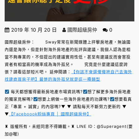
2019 年 10 月 20 日
國際超級房仲
0
國際超級房仲： Sway常常在新聞媒體上抨擊房地產，無論國
內還是海外，但是針對海外房地產的批評與建議，我個人認為是相
當不夠專業的，不但提出的建議實用性低，甚至有建議反而會害投
資者有相當高的機率成為海外孤兒。 究竟是什麼建議這麼誇
張？請看這部短片吧。 延伸閱讀：
【你該不會還傻傻地自己去海外
找建商買房子吧】最慘的海外孤兒就是這一種類型
每天都想獲得最新房地產市場資訊嗎?
想了解更多海外房地產
的獨家見解嗎?
想要上網做一些海外房地產的功課嗎?
想要看真
正「專業 + 誠實」的內容嗎?▼ ▼ 請點每天不斷努力更新的 ▼
▼
【Faceboook粉絲專頁 │ 國際超級房仲】
♜ 版權所有，未經同意不得轉載。♜ LINE ID：@Superagent(要
加@喔)