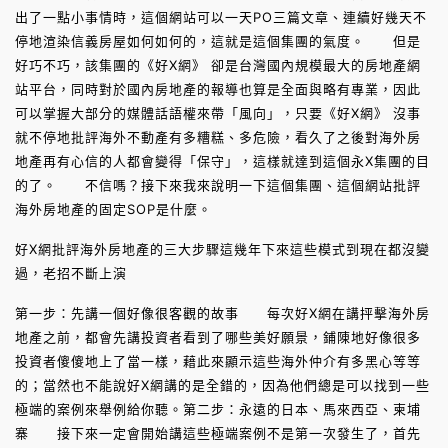
出了一點小事情時，這個網站可以一天PO三篇文章、連續好幾天不
停地渲染信義房屋如何如何的，這就是這個集團的氣度。 但是
好巧不巧，該集團的《好X網》 卻是台灣國內規模最大的房地產網
站平台，同時對於國內房地產的報導也算是全面與略有專業，因此
可以掌握大部分的媒體話語權來帶「風向」，只要《好X網》 沒事
就不停地批評海外不動產有多糟糕、多危險，看久了之後對海外房
地產再有心信的人都會變得「保守」，這樣就達到這個永X集團的目
的了。 不信嗎？接下來我來說明一下這個集團、這個網站批評
海外房地產的固定SOP是什麼。
好X網批評海外房地產的三大步驟這幾年下來這些模式到現在都沒變
過，老招不斷上演
第一步：先講一個好像很客觀的故事 每次好X網在講抨擊海外房
地產之前，都會先講投資者看到了哪些美好願景，鋪陳地好像很多
投資者傻傻地上了當一樣，藉此來顯示這些海外仲介有多黑心等等
的；當然也不能說好X網講的是全錯的，因為他們總是可以找到一些
極端的案例來舉例給你聽。第二步：永遠的日本、馬來西亞、柬埔
寨 接下來一定會開始講這些極端案例不是第一次發生了，首先