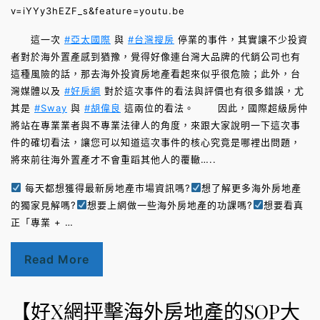
v=iYYy3hEZF_s&feature=youtu.be
這一次
#亞太國際
與
#台灣搜房
停業的事件，其實讓不少投資
者對於海外置產感到猶豫，覺得好像連台灣大品牌的代銷公司也有
這種風險的話，那去海外投資房地產看起來似乎很危險；此外，台
灣媒體以及
#好房網
對於這次事件的看法與評價也有很多錯誤，尤
其是
#Sway
與
#胡偉良
這兩位的看法。 因此，國際超級房仲
將站在專業業者與不專業法律人的角度，來跟大家說明一下這次事
件的確切看法，讓您可以知道這次事件的核心究竟是哪裡出問題，
將來前往海外置產才不會重蹈其他人的覆轍…..
每天都想獲得最新房地產市場資訊嗎?
想了解更多海外房地產
的獨家見解嗎?
想要上網做一些海外房地產的功課嗎?
想要看真
正「專業 + …
Read More
【好X網抨擊海外房地產的SOP大