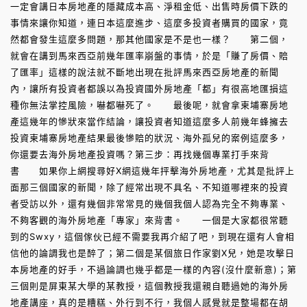
一定會講日本房地產的隱藏成本高、淨租金低、出售時房價下跌的
事情來讓你知道，連日本這麼進步、這麼多投資者購買的國家，竟
然都會發生這麼多問題，那其他國家是不是也一樣？ 第二個，
就會在講到馬來西亞前幾年匯率崩盤的事情，於是「賺了房價、賠
了匯率」這樣的說法就不斷地出現在批評馬來西亞房地產的新聞
內，讓所有投資者都誤以為投資國外房地產「都」有很高地匯損這
種你無法掌控風險，嚇都嚇死了。 最後呢，就會拿柬埔寨房地
產這幾年的慘狀來當作結論，讓投資者知道這麼多人前幾年蜂擁去
投資柬埔寨房地產結果最後慘賠的狀況、海外孤兒的案例這麼多，
你還要去海外房地產投資嗎？第三步：再找幾個專業打手來背
書 如果你上網搜尋好X網這幾年抨擊海外房地產，尤其是批評上
面那三個國家的新聞，除了經常出現不具名、不知道哪裡來的投資
者受訪以外，還有幾個非常常見的幾個我個人認為完全不夠專業、
不夠客觀的海外房地產「專家」來背書。 一個是大家都很常聽
到的Swxy，這個傢伙已經不需要我再介紹了吧，到現在還有人會相
信他的論調我也是醉了；第二個是某個旅日作家劉X兒，她是攻擊日
本房地產的好手，不過論調也幾乎都是一樣的內容(沒什麼新意)；第
三個則是屏東某大學的某教授，這個教授我還親自聽過她的海外房
地產講座，真的是糟糕、外行到不行，我個人感覺就是整場都在胡