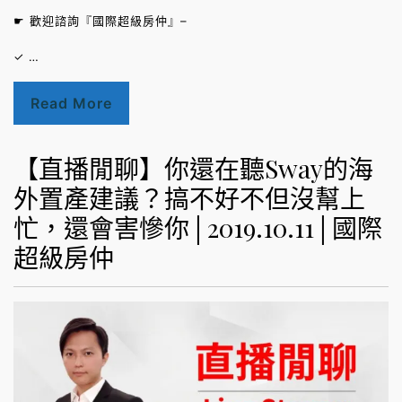
☛ 歡迎諮詢『國際超級房仲』–
✓ …
Read More
【直播閒聊】你還在聽Sway的海
外置產建議？搞不好不但沒幫上
忙，還會害慘你│2019.10.11│國際
超級房仲