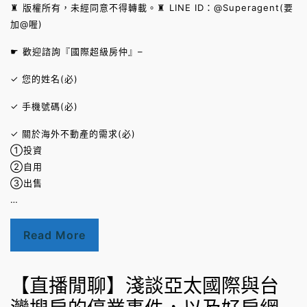
♜ 版權所有，未經同意不得轉載。♜ LINE ID：@Superagent(要
加@喔)
☛ 歡迎諮詢『國際超級房仲』–
✓ 您的姓名(必)
✓ 手機號碼(必)
✓ 關於海外不動產的需求(必)
①投資
②自用
③出售
…
Read More
【直播閒聊】淺談亞太國際與台