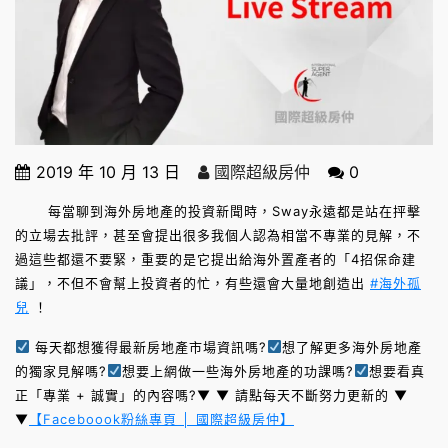
2019 年 10 月 13 日
國際超級房仲
0
每當聊到海外房地產的投資新聞時，Sway永遠都是站在抨擊
的立場去批評，甚至會提出很多我個人認為相當不專業的見解，不
過這些都還不要緊，重要的是它提出給海外置產者的「4招保命建
議」，不但不會幫上投資者的忙，有些還會大量地創造出
#海外孤
兒
！
每天都想獲得最新房地產市場資訊嗎?
想了解更多海外房地產
的獨家見解嗎?
想要上網做一些海外房地產的功課嗎?
想要看真
正「專業 + 誠實」的內容嗎?▼ ▼ 請點每天不斷努力更新的 ▼
▼
【Faceboook粉絲專頁 │ 國際超級房仲】