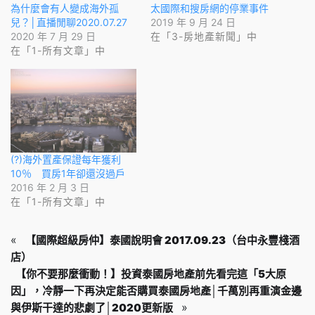
為什麼會有人變成海外孤
太國際和搜房網的停業事件
兒？│直播閒聊2020.07.27
2019 年 9 月 24 日
2020 年 7 月 29 日
在「3-房地產新聞」中
在「1-所有文章」中
(?)海外置產保證每年獲利
10％ 買房1年卻還沒過戶
2016 年 2 月 3 日
在「1-所有文章」中
«
【國際超級房仲】泰國說明會 2017.09.23（台中永豐棧酒
店）
【你不要那麼衝動！】投資泰國房地產前先看完這「5大原
因」，冷靜一下再決定能否購買泰國房地產│千萬別再重演金邊
»
與伊斯干達的悲劇了│2020更新版