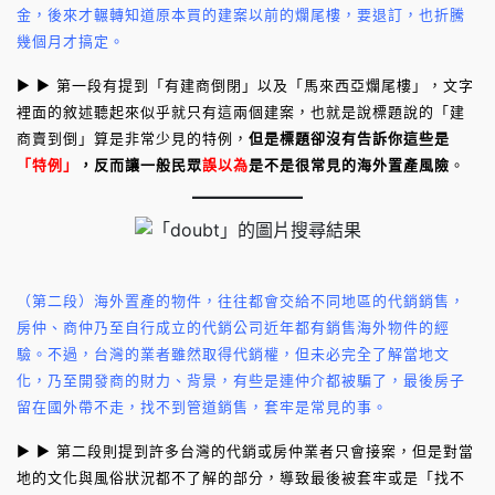
金，後來才輾轉知道原本買的建案以前的爛尾樓，要退訂，也折騰
幾個月才搞定。
► ► 第一段有提到「有建商倒閉」以及「馬來西亞爛尾樓」，文字
裡面的敘述聽起來似乎就只有這兩個建案，也就是說標題說的「建
商賣到倒」算是非常少見的特例，
但是標題卻沒有告訴你這些是
「特例」
，反而讓一般民眾
誤以為
是不是很常見的海外置產風險
。
（第二段）海外置產的物件，往往都會交給不同地區的代銷銷售，
房仲、商仲乃至自行成立的代銷公司近年都有銷售海外物件的經
驗。不過，台灣的業者雖然取得代銷權，但未必完全了解當地文
化，乃至開發商的財力、背景，有些是連仲介都被騙了，最後房子
留在國外帶不走，找不到管道銷售，套牢是常見的事。
► ► 第二段則提到許多台灣的代銷或房仲業者只會接案，但是對當
地的文化與風俗狀況都不了解的部分，導致最後被套牢或是「找不