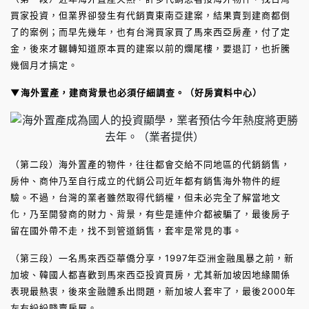
買家投資，但業界卻發生有代銷賣東南亞建案，結果賣到建商都倒
了的案例；而早先幾年，也有台灣買家買了馬來西亞房產，付了定
金，後來才輾轉知道原本買的建案以前的爛尾樓，要退訂，也折騰
幾個月才搞定。
▼
海外置產，建商背景也必須仔細調查。（好房資料中心）
（第二段）海外置產的物件，往往都會交給不同地區的代銷銷售，
房仲、商仲乃至自行成立的代銷公司近年都有銷售海外物件的經
驗。不過，台灣的業者雖然取得代銷權，但未必完全了解當地文
化，乃至開發商的財力、背景，有些是連仲介都被騙了，最後房子
留在國外帶不走，找不到管道銷售，套牢是常見的事。
（第三段）一名馬來西亞華僑分享，1997年亞洲金融風暴之前，新
加坡、韓國人都喜歡到馬來西亞投資買房，尤其新加坡因地緣關係
表現最熱衷，後來金融體系出問題，新加坡人套牢了，最後2000年
左右紛紛賤賣房屋。