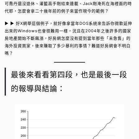
可喬丹還沒退休、灌籃高手剛結束連載、Jack剛淹死在海裡面的時
代耶，怎麼會拿二十幾年前的例子來當作現今的範例？
► ► 好X網舉這個例子，就好像拿當年DOS系統來告訴你微軟延伸
出來的Windows也會很難用一樣，況且在2004年之後許多的國家
房地產開始不斷飆漲，好房網怎麼沒有提到當年那些「未急售」的
海外投資買家，後來賺取了多少暴利的事情？難道好房網會不明白
嗎？
最後來看看第四段，也是最後一段
的報導與結論：