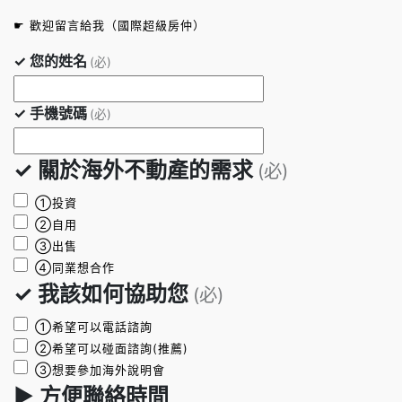
☛ 歡迎留言給我（國際超級房仲）
✓ 您的姓名
(必)
✓ 手機號碼
(必)
✓ 關於海外不動產的需求
(必)
①投資
②自用
③出售
④同業想合作
✓ 我該如何協助您
(必)
①希望可以電話諮詢
②希望可以碰面諮詢(推薦)
③想要參加海外說明會
► 方便聯絡時間