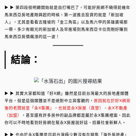
► ► 第四段很明顯開始就是自打嘴巴了，可能好房網不曉得前幾年
馬來西亞房地產剛興起的時候，第一波進去投資的就是「新加坡
人」，尤其是看看吉隆坡的「金三角區」以及馬六甲的英雄廣場那
一帶，多少有眼光的新加坡人及早進場到馬來西亞卡位而剛好賺到
馬來西亞房價飆漲的這一波！
結論：
► ► 其實大家都知道「好X網」雖然是目前台灣最大的房地產媒體
平台，但是這個媒體並不是絕對中立與客觀的，
原因就在於好X網背
後的老闆就是「永X集團」，也就是永X房屋（直營）、永X不動產
（加盟）
，甚至還有許多房仲的副品牌都是屬於永X集團裡面，因此
你可以不時地看到好房網在幫永X房屋說好話、招募社會新鮮人。
► ► 也由於永X集團是目前台灣極少數沒有在銷售「海外房地產」