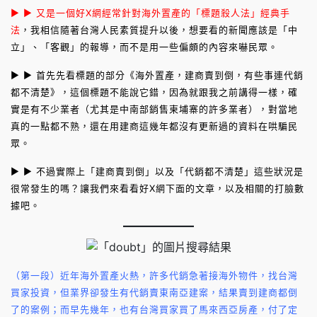
► ► 又是一個好X網經常針對海外置產的「標題殺人法」經典手
法
，我相信隨著台灣人民素質提升以後，想要看的新聞應該是「中
立」、「客觀」的報導，而不是用一些偏頗的內容來嚇民眾。
► ► 首先先看標題的部分《海外置產，建商賣到倒，有些事連代銷
都不清楚》，這個標題不能說它錯，因為就跟我之前講得一樣，確
實是有不少業者（尤其是中南部銷售柬埔寨的許多業者），對當地
真的一點都不熟，還在用建商這幾年都沒有更新過的資料在哄騙民
眾。
► ► 不過實際上「建商賣到倒」以及「代銷都不清楚」這些狀況是
很常發生的嗎？讓我們來看看好X網下面的文章，以及相關的打臉數
據吧。
（第一段）近年海外置產火熱，許多代銷急著接海外物件，找台灣
買家投資，但業界卻發生有代銷賣東南亞建案，結果賣到建商都倒
了的案例；而早先幾年，也有台灣買家買了馬來西亞房產，付了定