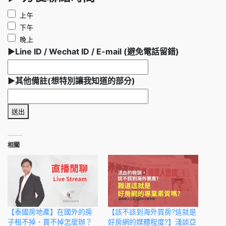
上午
下午
晚上
►Line ID / Wechat ID / E-mail (避免電話留錯)
►其他備註(想特別讓我知道的部分)
送出
相關
【泰國房地產】在國外的房
【該不該到海外買房?這就是
子租不掉、賣不掉怎麼辦？
好房網的媒體程度?】淺談亞