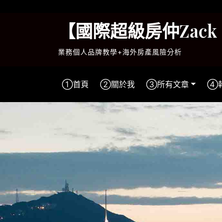
Skip
to
【國際超級房仲Zac
content
業務個人品牌教學+海外房產風險分析
①首頁
②關於我
③所有文章
④