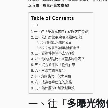
班時間，看我這篇文章呢!
Table of Contents
一、往「多曝光物件」錯誤方向奔跑
二、為什麼架網站曝光物件無效
2.1 架網站的實際成本
2.2 效果不如預期走回老路
三、看物件幹嘛不去591看
四、你的網站比591更多物件嗎？
五、買方並不因「物件」來
六、三流業務賣產品
七、方向錯誤，努力白費
八、成為客戶信任的業務
九、為什麼591越來越無效
一、往「
多曝光物