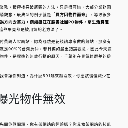
業務，積極找突破瓶頸的方法，只是很可惜，大部分業務因
銷觀念，最典型的例子就是
「買方因物件而來」
，導致很多
誤方向去努力，例如瘋狂在臉書社團PO物件，拿生活費砸
這些畢竟都是被用爛的老方法了。
付費請人架網站，認為既然是花錢請專家做的網站，那麼有
就是90%的台灣房仲，都具備的嚴重錯誤觀念，因此今天這
物件，是標準的無效行銷的原因，千萬別在景氣這麼差的房
我會讓你知道，為什麼591越來越沒效，你應該慢慢減少在
曝光物件無效
先問你個問題，你有架網站的經驗嗎？你具備架網站的技能