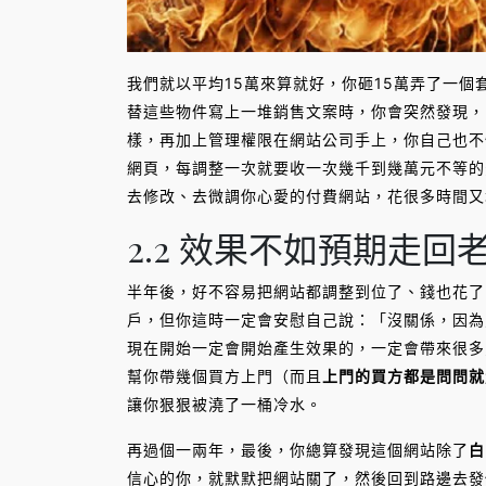
我們就以平均15萬來算就好，你砸15萬弄了一
替這些物件寫上一堆銷售文案時，你會突然發現，
樣，再加上管理權限在網站公司手上，你自己也不
網頁，每調整一次就要收一次幾千到幾萬元不等的費
去修改、去微調你心愛的付費網站，花很多時間又
2.2 效果不如預期走回
半年後，好不容易把網站都調整到位了、錢也花了
戶，但你這時一定會安慰自己說：「沒關係，因為
現在開始一定會開始產生效果的，一定會帶來很多
幫你帶幾個買方上門（而且
上門的買方都是問問就
讓你狠狠被澆了一桶冷水。
再過個一兩年，最後，你總算發現這個網站除了
白
信心的你，就默默把網站關了，然後回到路邊去發傳