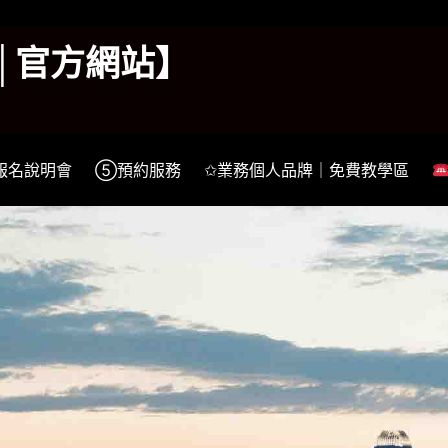
k│官方網站】
報名說明會
⑤預約服務
✩業務個人品牌｜免費教學區