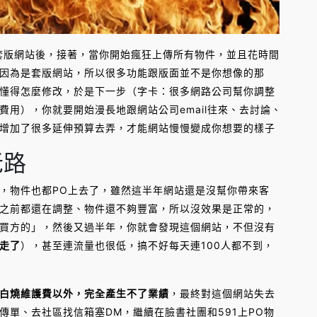
個套版網站後，接著，當你開始瘋狂上傳所有物件，並且花時間
因為是套版網站，所以很多功能跟版面並不是你想像的那
懂得怎麼修改，於是下一步（字卡：很多網路公司幫你調整
用），你就要開始漫長地跟網站公司email往來、去討論、
增加了很多延伸預算去弄，才能網站慢慢變成你想要的樣子
老路
，物件也都PO上去了，雖然這半年網站還是沒幫你帶來客
之前都還在調整、物件還不夠豐富，所以沒效果是正常的，
買方的」，然後又過半年，你就會發現這個網站，不但沒有
走了
），甚至連流量也很低，搞不好每天連100人都不到，
白燒維護費以外，完全產生不了業績
，最終對這個網站失去
單、去社區找信箱塞DM，繼續在臉書社團和591上PO物