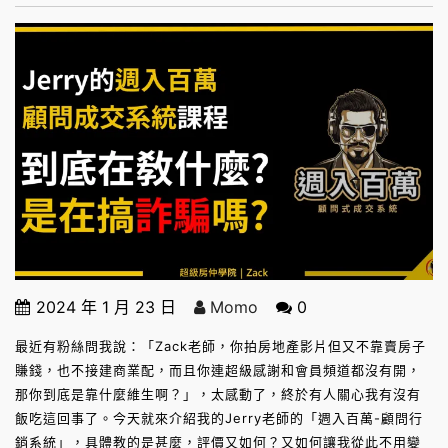
2024 年 1 月 23 日
Momo
0
最近有粉絲問我說：「Zack老師，你拍房地產影片但又不靠賣房子
賺錢，也不接建商業配，而且你連超級感謝和會員頻道都沒有開，
那你到底是靠什麼維生啊？」，太感動了，終於有人關心我有沒有
飯吃這回事了。今天就來介紹我的Jerry老師的「週入百萬-顧問行
銷系統」，具體教的是甚麼，評價又如何？又如何讓我從此不用變