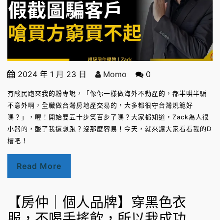
2024 年 1 月 23 日
Momo
0
有酸民跑來我的粉專說，「像你一樣做海外不動產的，都半哄半騙
不意外啊，全職做台灣房地產交易的，大多都很守台灣規範好
嗎？」，喔！開始要五十步笑百步了嗎？大家都知道，Zack為人很
小器的，酸了我還想跑？沒那麼容易！今天，就來讓大家看看我的D
槽吧！
Read More
【房仲｜個人品牌】穿黑色衣
服，不喝手搖飲，所以我成功