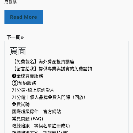
成就感
Read More
下一頁 »
頁面
【免費報名】海外房產投資講座
【留言給我】提供專業與誠實的免費諮詢
❸全球買賣服務
⑤預約服務
71分鐘-線上培訓影片
71分鐘｜個人品牌免費入門課（回放）
免費試聽
國際超級房仲｜官方網站
常見問題 (FAQ)
教練陪跑｜等候名單註冊成功
教練陪跑方案｜銷講影片(前)