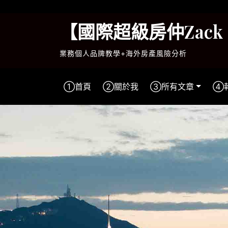
Skip
to
【國際超級房仲Zac
content
業務個人品牌教學+海外房產風險分析
①首頁
②關於我
③所有文章
④