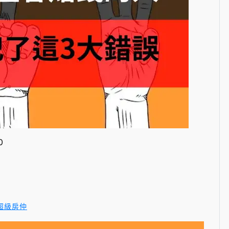
0
超級房仲