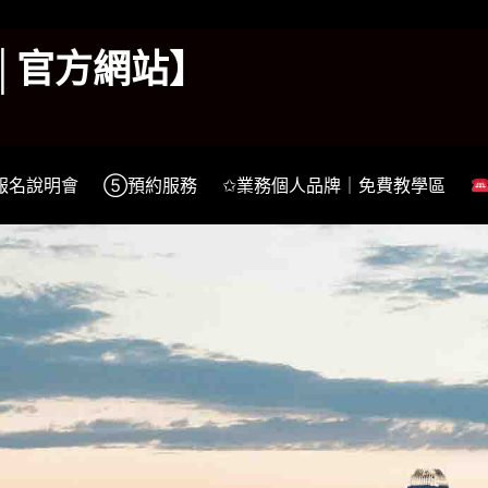
k│官方網站】
報名說明會
⑤預約服務
✩業務個人品牌｜免費教學區