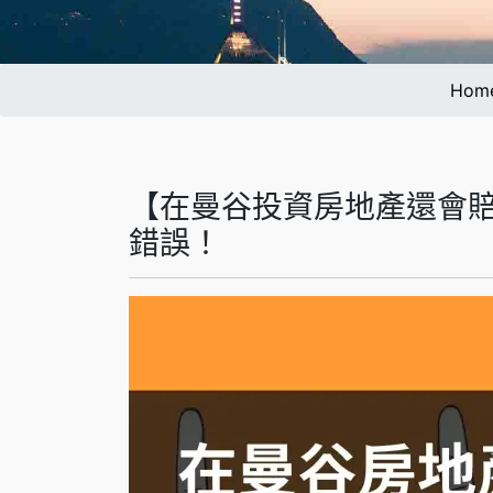
Hom
【在曼谷投資房地產還會賠
錯誤！