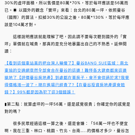
30%的虛坪面積，所以售價是80萬*70%，等於每坪應該是56萬而
已。◉ 以國外的觀念「實坪」來看：台北的80萬一坪，依照曼谷
（國際）的算法，扣掉30%的公設之後，80萬*130%，等於每坪應
該是104萬才對。
這樣說明應該就能理解了吧，因此請不要每次聽到國外的「實
坪」單價就在喊貴，那真的是充分地暴露出自己的不熟悉。延伸閱
讀：
【看到這個車站真的把台灣人嚇傻了】曼谷BANG SUE區域：南北
東協的交通網竟然全部會合在曼谷的這邊！難怪各大建商都來這邊
搶地了
【評價曼谷房地產】到處都在蓋房子，會不會供過於求?我覺
得價格漲一波了，現在進場已經貴了?
【在曼谷投資房地產還會賠
錢？】99%都是因為犯了這3個錯誤！
▮第二點：就算虛坪的一坪56萬，還是感覺很貴；你確定你的感覺是
對的嗎？
很多民眾經過這樣一算之後，還是會嫌：「56萬一坪也不便宜
啊，我在三重、林口、桃園、竹北、台南…..的價格才多少，曼谷怎