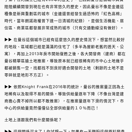
陸陸續續開發到現在也有非常悠久的歷史，因此曼谷不像是金邊這
種像是新興重劃區的城市（金邊還曾經發生過恐怖的『紅色高棉』
時代，當年朗諾政權曾下達一日清城的紀錄），是個生活機能、居
住區、商業區都發展非常成熟的城市（只有交通動線沒有做好）。
►► 在曼谷這個城市已經有這麼悠久的歷史情況下，想當然比較好
的地段、區域都已經是滿滿的住宅了（多半為屋齡老舊的透天、公
寓），再加上2013年房市開始復甦之後，各大開發商（建商）都在
曼谷精華區搶土地推案，導致原本就已經很稀有的市中心土地幾乎
都被銷售一空，找都找不到良好適合開發的土地（剩餘的土地不是
零碎就是地形不方正）。
►► 依照Knight Frank在2016年的統計，曼谷的推案量正因為土
地稀有以及取得不易的關係，導致供給量逐年下降（不像台灣是建
商擔心賣不掉所以都不敢推案），在推案量逐年下滑的情況下，市
中心的供給量竟然僅僅佔全部供給量的１０％而已！
土地上漲跟我們有什麼關係呢？
►► 這個關係可大了！你試想一下，如果有一天麵粉這個原料變貴