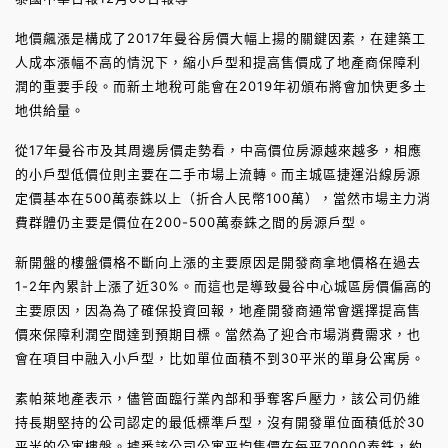
地價飆漲是構成了2017年曼谷房價大幅上揚的關鍵因素，在建築工
人成本漲幅不高的情況下，縮小戶型和提高售價成了地產商保障利
潤的重要手段。而新土地稅可能會在2019年初頒布將會加快更多土
地供給量。
從17年曼谷市及其周邊房價走勢看，中高價位房源越來越多，相應
的小戶型低價位則主要在二手市場上流轉。而主城區捷運沿線房源
定價基本在500萬泰銖以上（折合人民幣100萬），當然市場主力消
費群體仍主要是價位在200-500萬泰銖之間的房源戶型。
新開盤的樓盤價格不斷向上漲的主要原因是開發商拿地價格在過去
1-2年內累計上漲了近30%。而這也是導致曼谷中心城區房價偏高的
主要原因，因為為了確保投資回報，地產開發商通常會選擇提高售
價來保障利潤空間達到預期目標。當然為了迎合市場消費需求，也
會在項目中融入小戶型，比如單位面積不到30平米的單身公寓房。
素帕萊地產表示，儘管面臨行業內部和爭奪客戶壓力，該公司仍維
持長期堅持的公司認定的最低標準戶型，沒有開發單位面積低於30
平米的公寓樓盤。據悉該公司公寓平均售價在每平70000泰銖，約