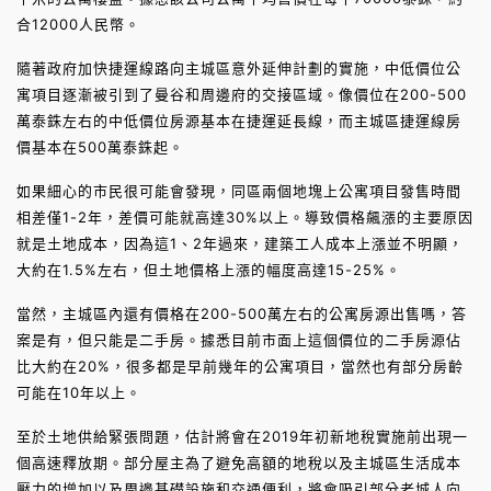
合12000人民幣。
隨著政府加快捷運線路向主城區意外延伸計劃的實施，中低價位公
寓項目逐漸被引到了曼谷和周邊府的交接區域。像價位在200-500
萬泰銖左右的中低價位房源基本在捷運延長線，而主城區捷運線房
價基本在500萬泰銖起。
如果細心的市民很可能會發現，同區兩個地塊上公寓項目發售時間
相差僅1-2年，差價可能就高達30%以上。導致價格飆漲的主要原因
就是土地成本，因為這1、2年過來，建築工人成本上漲並不明顯，
大約在1.5%左右，但土地價格上漲的幅度高達15-25%。
當然，主城區內還有價格在200-500萬左右的公寓房源出售嗎，答
案是有，但只能是二手房。據悉目前市面上這個價位的二手房源佔
比大約在20%，很多都是早前幾年的公寓項目，當然也有部分房齡
可能在10年以上。
至於土地供給緊張問題，估計將會在2019年初新地稅實施前出現一
個高速釋放期。部分屋主為了避免高額的地稅以及主城區生活成本
壓力的增加以及周邊基礎設施和交通便利，將會吸引部分老城人向