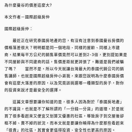
為什麼曼谷的價差這麼大?
本文作者－國際超級房仲
國際超級房仲：
最近正在研究泰國房地產的您，有沒有注意到泰國曼谷房價的
價格落差很大？明明都是同一個地段、同樣的屋齡、同樣上市建
商，結果每平方公尺的銷售單價竟然可以差到2-3倍，更別提如果是
不同屋齡與不同建商的話，售價差距就更誇張了，難道是我們被騙
了嗎？ 當然不是，所以今天就讓台灣最大的泰國代銷公司的銷
售講師，也就是國際超級房仲小弟我，來跟您說明為什麼泰國房價
會有這麼大落差的原因，以及究竟該挑選哪一種類型的房子，對你
的投資來說才是最安全的選擇。
這篇文章想要讓你知道的是，很多人因為對於「泰國房地產」
的不識貨，也就是不了解所謂的「一分錢一分貨」的道理，於是就
買了很多看起來又便宜又划算又優惠的社區，導致房子到交屋後卻
租不掉、賣不掉的狀況，而本文就是要讓你曉得為什麼那些看起來
「很貴」的社區，其實會更值得投資、安全性也更高的原因。