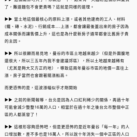
了，難道麵包不會更貴嗎？這就是同樣的道理。
►► 當土地這個最核心的原料上漲，或者其他建商的工人、材料
(鐵、磚、水泥)、行銷成本….上漲，都會讓最後蓋出來的房子因為
成本關係而讓售價上升，這也是為什麼新房子通常都會比舊房子貴
的主因。
►► 所以很顯而易見地，曼谷的市區土地越來越少（但是外圍腹地
還很大，所以三五年內我不會建議郊區），所以土地越來越稀有
（尤其是夠大又方正的地），導致這兩年曼谷市區的地價一直往上
漲，房子當然也會跟著隨漲船高。
而更恐怖的是，這波漲幅似乎才剛開始
►► 之前的新聞報導，台北是因為人口紅利稀少的關係，再過十年
可能會減少整整16萬的人口，相當於在過十年之後台北市整個中正
區的人都蒸發了！
►► 這樣形容夠恐怖吧，但是更恐怖的是近年曼谷「每一年」的人
口增加數，差不多也是16萬人，所以說十年消失一個中正區的人口