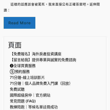
這樣的話應該會被罵死，我來直接公布正確答案吧。延伸閱
讀：
Read More
頁面
【免費報名】海外房產投資講座
【留言給我】提供專業與誠實的免費諮詢
❸全球買賣服務
⑤預約服務
71分鐘-線上培訓影片
71分鐘｜個人品牌免費入門課（回放）
免費試聽
國際超級房仲｜官方網站
常見問題 (FAQ)
教練陪跑｜等候名單註冊成功