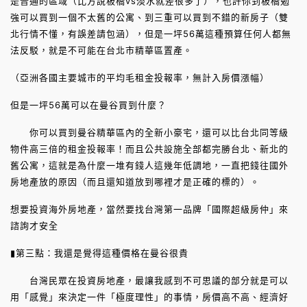
是普通的區域（比方說板橋vs淡水就差很多了），也許你到板橋勉
強可以買到一個不太舊的公寓、到三重可以買到不錯的新房子（雙
北行情不懂，有誤差請包涵），但是一坪56萬這種預算任何人都無
法反駁，就是不可能在台北市精華區置產。
（亞洲各國主要城市的平均毛租金投報率，無計入房價漲幅）
但是一坪56萬可以在曼谷買到什麼？
你可以買到曼谷精華區內的全新小豪宅，還可以比台北同等級
物件高三倍的租金投報率！而且公共設施全部都完勝台北、新北的
舊公寓，這就是為什麼一堆有錢人這幾年低調地，一直把錢往國外
房地產放的原因（而且還知道放到哪裡才是正確的標的）。
想要投資海外房地產，當然要找台灣第一品牌「國際超級房仲」來
諮詢才安全
▮第三點：我還是覺得這種價格在曼谷很貴
台灣民眾在投資房地產，最讓我感到不可思議的部分就是可以
用「感覺」來決定一件「極度理性」的事情，房價高不高、經濟好