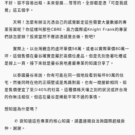
不好、容不容易出租、未來發展….等等的，全部都是憑「可是我感
覺」這五個字。
天啊！怎麼有辦法光憑自己的感覺斷定這些需要大量數據的專
業答案呢？你這樣叫那些CBRE、高力國際或Knight Frank的專家
們該怎麼辦？投資當然不應該憑感覺去做，對吧?
實際上，以台灣觀念的虛坪單價56萬，或者以實際單價80萬一
坪，這個售價在曼谷確實是屬於高價位產品，但是先別急著吐槽或
是按上一頁，接下來就是曼谷房地產最專業的知識分享了。
以泰國曼谷來說，你有可能在同一個地段看到每坪80萬的住
宅，然後同時在他的正隔壁或是馬路對面，也有一間屋齡相同、但
是售價便宜了至少40%的社區，這種價格天壤之別的狀況或許台灣
的你無法相信，但這在曼谷是稀鬆平常不過的事情。
想知道為什麼嗎？
✆ 欲知道這些專業的核心知識，請盡速親自洽詢國際超級房
仲，謝謝。