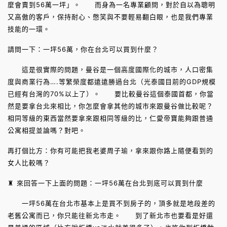
麼會賣到56萬一坪」。 而身為一名專業顧問，對於自以為聰明
又高傲的客戶，保持耐心、憋笑與不要輕易翻白眼，也是我們專業
技能的一環。
請問一下：一坪56萬，你在台北可以買到什麼？
這是很實際的問題，曼谷是一個高度國際化的城市，人口密集
度與商業行為….等繁榮度都遠遠勝過台北（光泰國目前的GDP規模
已經有台灣的70%以上了）。 要比較曼谷這個泰國首都，你當
然是要拿台北來相比，你怎麼會拿其他的城市來跟曼谷做比較呢？
相同等級的東西當然要拿來跟相同等級的比，仁愛帝寶能夠跟普通
公寓相提並論嗎？對吧。
再打個比方：你有可能把我老婆周子瑜，拿來跟你路上隨便看到的
女人比較嗎？
♜ 來回答一下上面的問題：一坪56萬在台北到底可以買到什麼
一坪56萬在台北市基本上是買不到房子的，頂多就是地段差的
老舊公寓而已，你只能往新北市走。 到了新北市也要看是好還