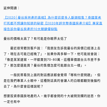
延伸閱讀：
【2020│曼谷房地產的真相】為什麼這麼多人斷頭賠售？泰國業者
打死都不想讓你知道的秘密
【2020年超完整泰國房產介紹】專家直
接告訴你曼谷房產的10大關鍵優缺點
曼谷的價格太高了？有可能是你眼界太低了
最近很常聽到客戶說：「我朋友告訴我曼谷的房價已經漲上去
了，現在去可能已經晚了」，如果你再多聊一下，他可能就會說：
「像是某某建案，一坪都賣到70-80萬，這種單價跟台北市差不多
了，那怎麼還能買？曼谷的售價怎麼可能跟台北一樣」。
一般民眾看到上面的對話應該都會覺得「哪有什麼問題」，但
是在我們專業人士眼中，這種對話真的會讓人的白眼都翻到後腦杓
去了，為什麼會這樣說呢？
想要投資泰國房地產的人，幾乎都會問的十大被問到爛的迷思，你
一定也有中