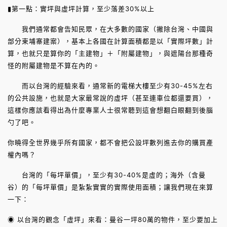
▮第一點：實坪與虛坪計算，至少落差30%以上
我們通常都會告知民眾，在大多數的國家（撇除台灣、中國與
部分柬埔寨建案），基本上各國在計算面積都是以「實際坪數」計
算，也就只是算你的「主建物」＋「附屬建物」，與遮陽台那種奇
怪的附屬建物是不算在內的。
而以台灣的經驗來看，通常新的電梯大樓至少有30-45%左右
的公共設施，也就是大家最常說的虛坪（甚至連車位都還要買），
這樣你應該看得出為什麼專業人士很常聽到這會想翻白眼翻到後腦
勺了吧。
你曉得全世界幾乎所有國家，都不會把公設坪數列進去你的購買產
權內嗎？
台灣的「每坪單價」，至少有30-40%是虛的；海外（含曼
谷）的「每坪單價」是紮紮實實的實際使用面積；讓我們現在來算
一下：
◉ 以台灣的觀念「虛坪」來看：曼谷一坪80萬的物件，至少要加上