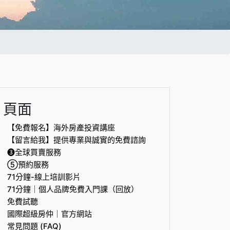
頁面
【免費報名】海外房產投資講座
【留言給我】提供專業與誠實的免費諮詢
❸全球買賣服務
⑤預約服務
71分鐘-線上培訓影片
71分鐘｜個人品牌免費入門課（回放）
免費試聽
國際超級房仲｜官方網站
常見問題 (FAQ)