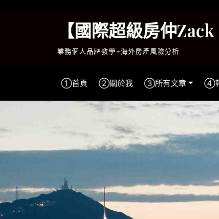
Skip
to
【國際超級房仲Zac
content
業務個人品牌教學+海外房產風險分析
①首頁
②關於我
③所有文章
④