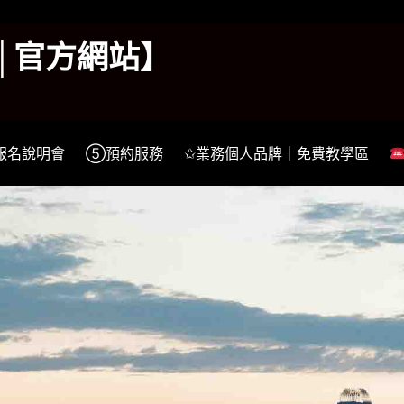
k│官方網站】
報名說明會
⑤預約服務
✩業務個人品牌｜免費教學區