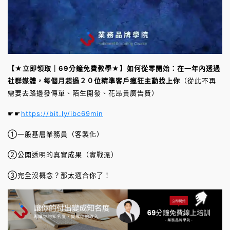
【★立即領取｜69分鐘免費教學★】如何從零開始：在一年內透過
社群媒體，每個月超過２０位精準客戶瘋狂主動找上你
（從此不再
需要去路邊發傳單、陌生開發、花昂貴廣告費）
☛☛
https://bit.ly/ibc69min
①一般基層業務員（客製化）
②公開透明的真實成果（實戰派）
③完全沒概念？那太適合你了！