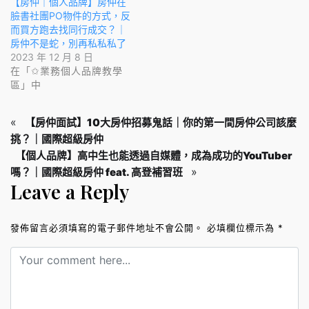
【房仲｜個人品牌】房仲在
臉書社團PO物件的方式，反
而買方跑去找同行成交？｜
房仲不是蛇，別再私私私了
2023 年 12 月 8 日
在「✩業務個人品牌教學
區」中
«
【房仲面試】10大房仲招募鬼話｜你的第一間房仲公司該麼
挑？｜國際超級房仲
【個人品牌】高中生也能透過自媒體，成為成功的YouTuber
»
嗎？｜國際超級房仲 feat. 高登補習班
Leave a Reply
發佈留言必須填寫的電子郵件地址不會公開。
必填欄位標示為
*