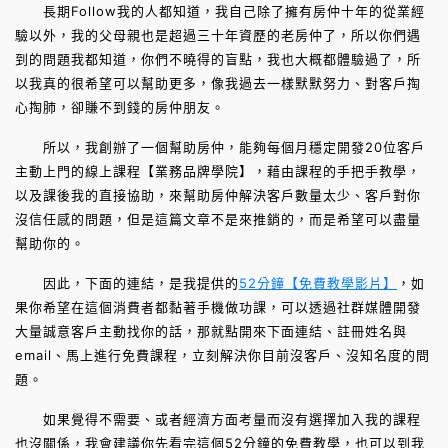
長期Follow我的人都知道，我自己除了擁有房仲十年的從業經
驗以外，我的父母親也是超過三十年資歷的老房仲了，所以你們遇
到的問題我都知道，你們不曉得的盲點，我也大概都體驗過了，所
以我真的很希望可以幫助更多，像我過去一樣默默努力、對客戶掏
心掏肺，卻賺不到錢的房仲朋友。
所以，我創辦了一個幫助房仲，能夠每個月穩定開發20位客戶
主動上門的線上課程【業務品牌學院】，藉由課程的手把手教學，
以及課後我的直接協助，來幫助房仲解決客戶數量太少、客戶對你
沒信任感的問題，但是這篇文章不是來推銷的，而是希望可以盡量
幫助你的。
因此，下面的連結，是我提供的
52分鐘【免費教學影片】
，如
果你希望在這個消費者都黏著手機做功課，可以透過社群媒體開發
大量誠意客戶主動找你的話，那就點開來下面連結、註冊姓名與
email、馬上進行免費課程，立刻解決你目前沒客戶、沒知名度的問
題。
如果覺得不需要、或者經濟方面考量而沒有選擇加入我的課程
也沒關係，我會建議你先看完這個52分鐘的免費教學，也可以到我