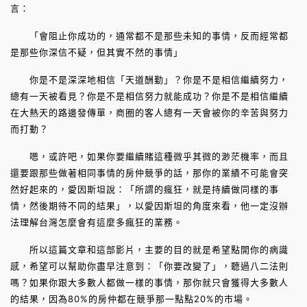
言：
「會阻止你成功的，通常都不是那些未知的事情，反而經常都
是那些你深信不疑，但其實不然的事情」
你是不是深深地相信「天道酬勤」？你是不是相信繼續努力，
總有一天被看見？你是不是相信努力就能成功？你是不是相信繼續
在大熱天的路邊發傳單，商圈的客人總有一天會被你的辛苦與努力
而打動？
嗯，或許吧，如果你要繼續賭這種微乎其微的渺茫機率，而且
還要跟那些做著相同事情的房仲競爭的話，那你的業績不可能會突
然好起來的，愛因斯坦說：「所謂的瘋狂，就是持續做同樣的事
情，然後期待不同的結果」，以愛因斯坦的角度來看，他一定沒辦
法理解台灣怎麼會有這麼多瘋狂的業務。
所以這篇文章和這部影片，主要的目的就是希望點開你的病識
感，希望可以幫助你盡早注意到：「你要改變了」，聽過八二法則
嗎？如果你跟大多數人都做一樣的事情，那你就只會獲得大多數人
的結果，因為80%的房仲都在競爭那一點點20%的市場。