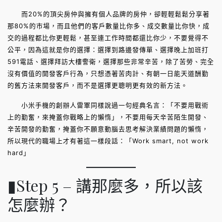
而20%的頂尖房仲與擁有個人品牌的房仲，卻輕輕鬆鬆分享著
那80%的市場，而且他們的客戶數量比你多、成交數量比你快，成
交的過程都比你更輕鬆，甚至連工作時間都還比你少，不要覺得不
公平，因為這就是你的選擇：選擇到路邊發傳單、選擇晚上加班打
591電話、選擇拜訪大樓警衛，選擇那些非常辛苦，除了苦勞、完全
沒有價值的開發客戶行為，只想憑著苦肉計、有朝一日能天道酬勤
的舊方法來開發客戶，而不是選擇更聰明更有效的新方法。
小米手機的創辦人雷軍同樣說過一句經典名言：「不要用戰術
上的勤奮，來掩蓋你戰略上的懶惰」，不要用每天辛苦陌生開發、
辛苦開發的勤奮，掩蓋你不願意動腦去思考解決業績問題的懶惰，
所以現代的職場上才有著這一樣段話：「Work smart, not work
hard」
▮Step 5 – 講那麼多，所以該
怎麼辦？