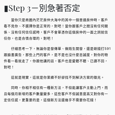
▮Step 3－別急著否定
當你只是商圈內茫茫房仲大海中的其中一個普通房仲時，客戶
看不見你、不選擇你是正常的，對吧！當你跟客戶之間沒有任何關
係、沒有任何信任感時，客戶不會單憑你這個房仲的一面之詞就信
任你，也是合情合理的，對吧！
仔細思考一下，無論你是發傳單、做陌生開發，還是砸錢打591
跟臉書廣告，那些上門的客戶，是不是也沒什麼忠誠度，對你的物
件看一看就走了，你跟他講的話，客戶也是愛聽不聽、已讀不回，
對吧！
這就是現實，這就是你業績不好卻找不到解決方案的徵兆。
同時，你相不相信有一種新方法，不但能讓客戶主動上門，而
且每個月新增的客戶數量變多，這些客戶不但誠意度高又對你有一
定信任感，更重要的是，這個新方法還幾乎不需要你花錢！