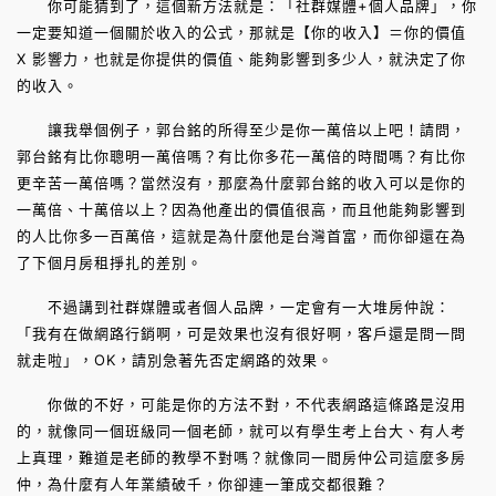
你可能猜到了，這個新方法就是：「社群媒體+個人品牌」，你
一定要知道一個關於收入的公式，那就是【你的收入】＝你的價值
X 影響力，也就是你提供的價值、能夠影響到多少人，就決定了你
的收入。
讓我舉個例子，郭台銘的所得至少是你一萬倍以上吧！請問，
郭台銘有比你聰明一萬倍嗎？有比你多花一萬倍的時間嗎？有比你
更辛苦一萬倍嗎？當然沒有，那麼為什麼郭台銘的收入可以是你的
一萬倍、十萬倍以上？因為他產出的價值很高，而且他能夠影響到
的人比你多一百萬倍，這就是為什麼他是台灣首富，而你卻還在為
了下個月房租掙扎的差別。
不過講到社群媒體或者個人品牌，一定會有一大堆房仲說：
「我有在做網路行銷啊，可是效果也沒有很好啊，客戶還是問一問
就走啦」，OK，請別急著先否定網路的效果。
你做的不好，可能是你的方法不對，不代表網路這條路是沒用
的，就像同一個班級同一個老師，就可以有學生考上台大、有人考
上真理，難道是老師的教學不對嗎？就像同一間房仲公司這麼多房
仲，為什麼有人年業績破千，你卻連一筆成交都很難？