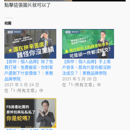
點擊這張圖片就可以了
相關
【房仲｜個人品牌】除了免
【房仲｜個人品牌】手上客
費打掃、免費搬家，你對客
戶很多，那為什麼你都沒辦
戶還剩下什麼價值？｜業務
法成交？｜業務品牌學院
品牌學院
2021 年 5 月 26 日
2021 年 5 月 24 日
在「1-所有文章」中
在「1-所有文章」中