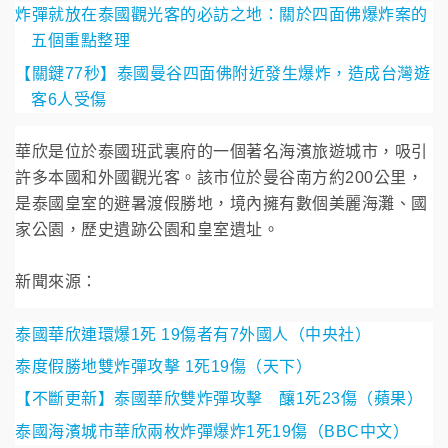
炸彈就放在泰國觀光客的必訪之地：關於四面佛爆炸案的
五個重點整理
【關鍵77秒】泰國曼谷四面佛附近發生爆炸，造成台灣遊
客6人受傷
華欣是位於泰國班武裏府的一個著名海濱旅遊城市，吸引
許多本國和外國觀光客。該市位於曼谷南方約200公里，
是泰國皇室的避暑渡假勝地，境內擁有數個美麗海灘、國
家公園，歷史遺跡公園和皇室遺址。
新聞來源：
泰國華欣連環爆1死 19傷者有7外國人（中央社）
泰度假勝地雙炸彈攻擊 1死19傷（天下）
【不斷更新】泰國華欣雙炸彈攻擊 釀1死23傷（蘋果）
泰國海濱城市華欣兩枚炸彈爆炸1死19傷（BBC中文）