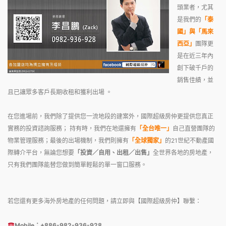
頭業者，尤其
是我們的
「泰
國」與「馬來
西亞」
團隊更
是在近三年內
創下破千戶的
銷售佳績，並
且已讓眾多客戶長期收租和獲利出場 。
在您進場前，我們除了提供您一流地段的建案外，國際超級房仲更提供您真正
實務的投資諮詢服務
持有時，我們在地還擁有
「全台唯一」
自己直營團隊的
；
物業管理服務
最後的出場機制，我們則擁有
「全球獨家」
的21世紀不動產國
；
際轉介平台，無論您想要
「投資／自用、出租／出售」
全世界各地的房地產，
只有我們團隊能替您做到簡單輕鬆的單一窗口服務。
若您還有更多海外房地產的任何問題，請立即與【國際超級房仲】聯繫：
Mobile：+886-982-936-928