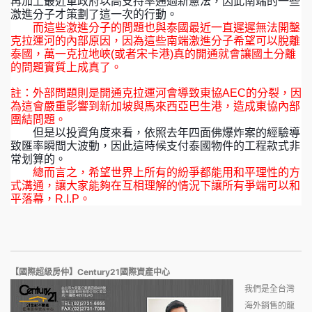
再加上最近軍政府以高支持率通過新憲法，因此南端的一些
激進分子才策劃了這一次的行動。
而這些激進分子的問題也與泰國最近一直遲遲無法開鑿
克拉運河的內部原因，因為這些南端激進分子希望可以脫離
泰國，萬一克拉地峽
(
或者宋卡港
)
真的開通就會讓國土分離
的問題實質上成真了。
註：外部問題則是開通克拉運河會導致東協
AEC
的分裂，因
為這會嚴重影響到新加坡與馬來西亞巴生港，造成東協內部
團結問題。
但是以投資角度來看，依照去年四面佛爆炸案的經驗導
致匯率瞬間大波動，因此這時候支付泰國物件的工程款式非
常划算的。
總而言之，希望世界上所有的紛爭都能用和平理性的方
式溝通，讓大家能夠在互相理解的情況下讓所有爭端可以和
平落幕，
R.I.P
。
【國際超級房仲】Century21國際資產中心
我們是全台灣
海外銷售的龍