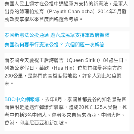
泰國人民上週才在公投中通過軍方支持的新憲法，是軍人
出身的總理帕拉育（Prayuth Chan-ocha）2014年5月發
動政變掌權以來首度面臨選票考驗。
泰國新憲法公投通過 逾六成民眾支持軍政府擴權
泰國為何要舉行憲法公投？ 六個問題一次解答
而泰國今天慶祝王后詩麗吉（Queen Sirikit）84歲生日，
列為公定假日。華欣（Hua Hin）位於首都曼谷南方約
200公里，是熱門的高檔度假地點，許多人到此地度週
末。
BBC中文網報導
，去年8月，泰國首都曼谷的知名景點四
面佛附近遭遇炸彈爆炸襲擊，造成20死亡125人受傷，死
者中包括3名中國人。傷者多來自馬來西亞、中國大陸、
香港、印度尼西亞和新加坡。