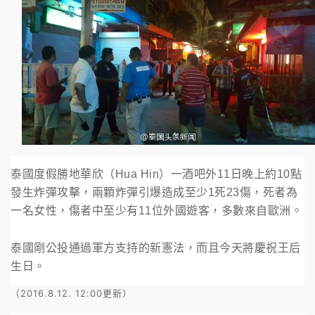
泰國度假勝地華欣（Hua Hin）一酒吧外11日晚上約10點
發生炸彈攻擊，兩顆炸彈引爆造成至少1死23傷，死者為
一名女性，傷者中至少有11位外國遊客，多數來自歐洲。
泰國剛公投通過軍方支持的新憲法，而且今天將慶祝王后
生日。
（2016.8.12. 12:00更新）