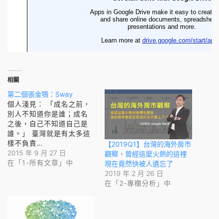
相關
第二個張金鶚：Sway
個人淺見： 「成名之前，
別人不知道你是誰；成名
之後，自己不知道自己是
誰。」 臺灣就是有太多這
樣不負責…
【2019Q1】台灣的海外房市
2015 年 9 月 27 日
觀察，曾經這麼火熱的這裡
在「1-所有文章」中
現在竟然快被人遺忘了
2019 年 2 月 26 日
在「2-專欄分析」中