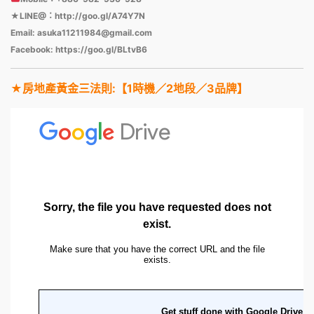
★LINE@：
http://goo.gl/A74Y7N
Email: asuka11211984@gmail.com
Facebook:
https://goo.gl/BLtvB6
★房地產黃金三法則:【1時機／2地段／3品牌】