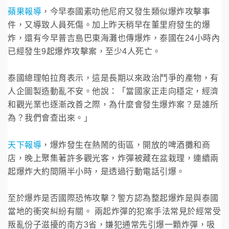
蘋果報導
，今早泰國素叻他尼府又發生類似爆炸攻擊事
件，又導致人員死傷。加上昨天稍早在董里府發生的爆
炸，還有今早普吉島巴東海灘也傳爆炸，泰國在24小時內
已經發生9起爆炸攻擊案，至少4人死亡。
泰國總理帕拉育表示，這是長期以來政治鬥爭的產物，有
人企圖製造動亂不安。他說：「當國家正走向穩定，經濟
和觀光業也逐漸改善之際，為什麼會發生爆炸案？是誰所
為？我們會查出來。」
天下報導
，爆炸發生在熱鬧的街區，開放的啤酒攤和商
店，晚上聚集著許多觀光客，炸彈被藏在盆栽理，連續兩
起爆炸大約間隔半小時，是透過行動電話引爆。
至於爆炸是否國際恐怖攻擊？警方認為整起爆炸是與泰國
當地的衝突糾紛有關。 兩起炸彈的犯案手法常見於經常受
叛亂份子滋擾的南方3省，嫌犯通常先引爆一顆炸彈，吸