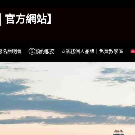
k│官方網站】
報名說明會
⑤預約服務
✩業務個人品牌｜免費教學區