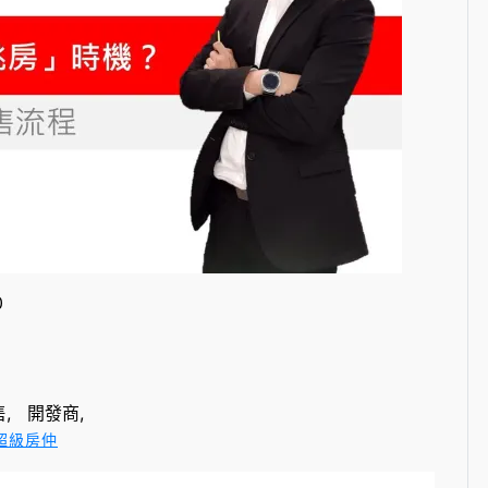
0
售
開發商
超級房仲