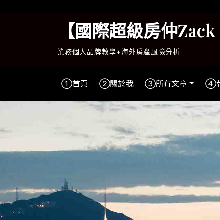
Skip
to
【國際超級房仲Zac
content
業務個人品牌教學+海外房產風險分析
①首頁
②關於我
③所有文章
④