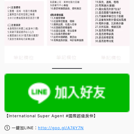
【International Super Agent #國際超級房仲】
① 一鍵加LINE：
http://goo.gl/A74Y7N