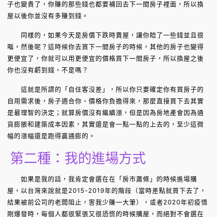
子也變貴了，你賺的那些錢也都要補回去下一間房子裡面，所以換
屋以後你並沒有多賺到錢。
同樣的，如果今天是房價下跌時賣屋，讓你賠了一些錢並且很
嘔，然後呢？這時候你去買下一間房子的時候，其他的房子也變得
更便宜了，你就可以用更便宜的價格買下一間房子，所以換屋之後
你也沒有虧到錢，不是嗎？
這就是所謂的「自住客沒差」，所以你只要確定你有買房子的
自用需求後，房子適合你、價格你負擔得來，那麼直接買下去其實
是最理智的決定；就算房價沒有繼續漲，但是因為房地產會因為通
貨膨脹和建築成本因素，其實還是會一點一點的上去的，至少這微
幅的漲幅還是跑得贏通膨的。
第二種：我的進場方式
如果是我的話，我肯定會選在在「房市蕭條」的時候進場購
屋，以台灣來說就是2015-2019年的階段（當時差點就買下去了，
結果被前公司的老闆阻止，害我少賺一大筆），或者2020年初疫情
剛爆發時，每個人都很緊張又很恐慌的時候購屋，而絕對不會選在