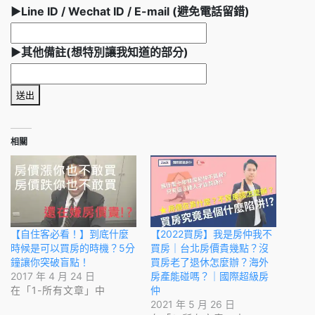
►Line ID / Wechat ID / E-mail (避免電話留錯)
►其他備註(想特別讓我知道的部分)
送出
相關
【自住客必看！】到底什麼
【2022買房】我是房仲我不
時候是可以買房的時機？5分
買房｜台北房價貴幾點？沒
鐘讓你突破盲點！
買房老了退休怎麼辦？海外
2017 年 4 月 24 日
房產能碰嗎？｜國際超級房
在「1-所有文章」中
仲
2021 年 5 月 26 日