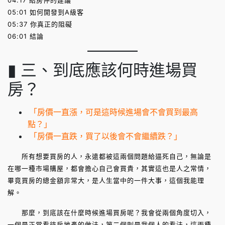
04:17 給房仲的建議
05:01 如何開發到A級客
05:37 你真正的阻礙
06:01 結論
▮ 三、到底應該何時進場買
房？
「房價一直漲，可是這時候進場會不會買到最高
點？」
「房價一直跌，買了以後會不會繼續跌？」
所有想要買房的人，永遠都被這兩個問題給逼死自己，無論是
在哪一種市場購屋，都會擔心自己會買貴，其實這也是人之常情，
畢竟買房的總金額非常大，是人生當中的一件大事，這個我能理
解。
那麼，到底該在什麼時候進場買房呢？我會從兩個角度切入，
一個是正常看待房地產的做法，第二個則是我個人的看法，這兩種