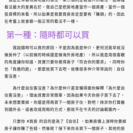
看法最大的差異在於，我自己是把房地產當作一個資產、當作一個
投資標的來看，所以如果是我要買房肯定是要有「賺頭」的，因此
在考量上就會跟一般正常的看法不一樣。
第一種：隨時都可以買
我說隨時可以買的原因，不是因為我是仲介，更何況我早就沒
做房仲了（以前做的時候還是做海外房地產），所以我是用很客觀
的角度讓你知道，其實只要你覺得房子「符合你的需求」，同時你
也「負擔的起」，那麼就買下去吧，就像很多仲介常常說的：自住
客沒差。
為什麼自住客沒差？為什麼仲介甚至懶得跟你解釋「為什麼自
住客沒差」，理由其實非常簡單，因為如果今天你房子買下去了，
未來想要賣掉，你還是得再買下一間房子住，對吧！除非你打算搬
到國外去，或者改成用租的方式，那就不在今天的討論範圍內。
只要你 #買房 的目的是為了【自住】，如果房價上漲時你賣掉
房子讓你賺了些錢，然後呢？接下來你去買下一間房子，其他的房