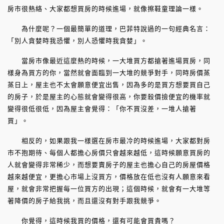
房市很熱絡、大家都想買房的時候進場，就像擦鞋童理論一樣。
為什麼呢？一個最簡單的道理，巴菲特說過的一句經典名言：
「別人貪婪時我恐懼，別人恐懼時我貪婪」。
當房市像最近這麼熱的時候，一大堆買方都搶著進場買房，同
樣身為買方的你，當然就會面臨到一大堆的競爭對手，同時房價蒸
蒸日上，屋主也不太會願意便宜出售，因為多的是買方想要買自己
的房子，於是屋主的心態就會變得很高，你要殺價撿便宜的機率就
變得很低很低，因為屋主會覺得：「你不買沒差，一堆人搶著
買」。
相反的，如果跟我一樣選在房市最冷的時候進場，大家都對房
市不抱期待、每個人都擔心房價只會越來越低，這時候願意買房的
人就會變得非常稀少，而想要賣房子的屋主也擔心自己的房屋價格
越來越便宜，更擔心市場上沒買方，價格放在低也沒有人願意來看
屋，就會非常把握每一位買方的出現；這個時候，就會有一大堆等
著降價的房子給我挑，而且還沒有對手跟我競爭。
你覺得，這時候我買的價格，還有可能會買貴嗎？