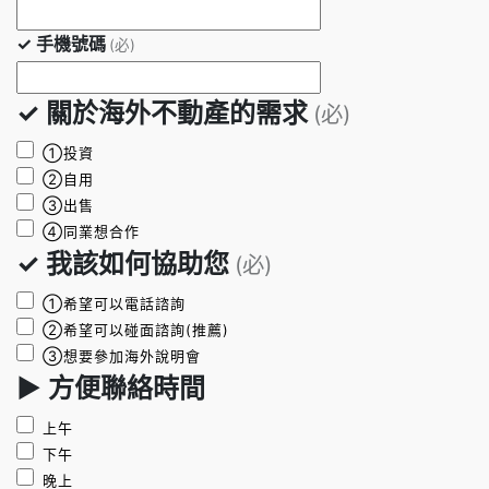
✓ 手機號碼
(必)
✓ 關於海外不動產的需求
(必)
①投資
②自用
③出售
④同業想合作
✓ 我該如何協助您
(必)
①希望可以電話諮詢
②希望可以碰面諮詢(推薦)
③想要參加海外說明會
► 方便聯絡時間
上午
下午
晚上