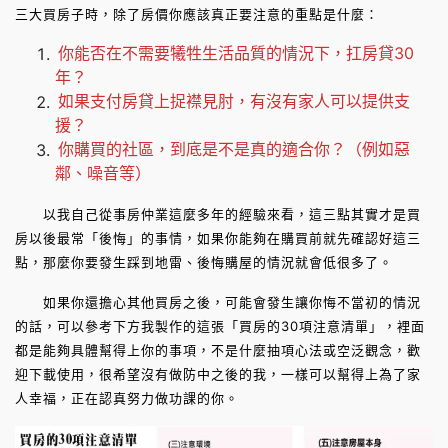
三大買房子時，除了房價你應該真正要注意的重點是什麼：
你能否在不需要犧牲生活品質的情況下，扛房貸30
年？
如果支付房貸上捉襟見肘，有沒有家人可以提供支
援？
你購買的社區，到底是不是真的適合你？（例如惡
鄰、噪音等）
以我自己從事房仲業這麼多年的經驗來看，這三點其實才是買
房以後最常「後悔」的事情，如果你能夠在購買前就先確認好這三
點，那麼你要發生踩到地雷、後悔購屋的情況就會低很多了。
如果你還擔心其他買房之後，可能會發生讓你悔不當初的情況
的話，可以參考下方我製作的這張「買房的30項注意清單」，裡面
都是能夠具體幫得上你的事項，不是什麼抽項心法或空泛觀念，歡
迎下載使用，很希望沒有做防中之後的我，一樣可以幫得上為了家
人幸福，正在認真努力做功課的你。