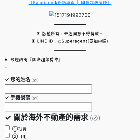
【Faceboook粉絲專頁 │ 國際超級房仲】
♜ 版權所有，未經同意不得轉載。
♜ LINE ID：@Superagent(要加@喔)
☛ 歡迎諮詢『國際超級房仲』
–
✓ 您的姓名
(必)
✓ 手機號碼
(必)
✓ 關於海外不動產的需求
(必)
①投資
②自用