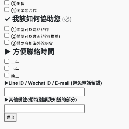
③出售
④同業想合作
✓ 我該如何協助您
(必)
①希望可以電話諮詢
②希望可以碰面諮詢(推薦)
③想要參加海外說明會
► 方便聯絡時間
上午
下午
晚上
►Line ID / Wechat ID / E-mail (避免電話留錯)
►其他備註(想特別讓我知道的部分)
送出