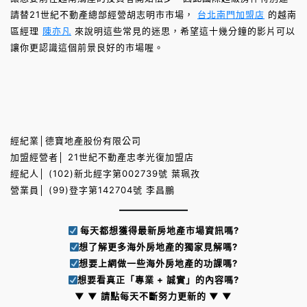
請替21世紀不動產總部經營胡志明市市場，
台北南門加盟店
的越南
區經理
陳亦凡
來說明這些常見的迷思，希望這十幾分鐘的影片可以
讓你更認識這個前景良好的市場喔。
經紀業│德寶地產股份有限公司
加盟經營者│ 21世紀不動產忠孝光復加盟店
經紀人│ (102)新北經字第002739號 葉珮孜
營業員│ (99)登字第142704號 李昌鵬
每天都想獲得最新房地產市場資訊嗎?
想了解更多海外房地產的獨家見解嗎?
想要上網做一些海外房地產的功課嗎?
想要看真正「專業 + 誠實」的內容嗎?
▼ ▼ 請點每天不斷努力更新的 ▼ ▼