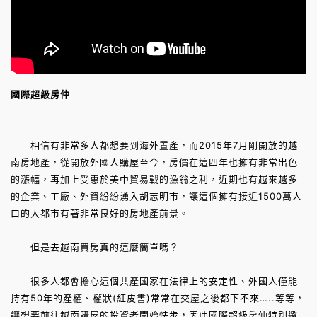
國際超級房仲
相信有非常多人都想要到海外置產，而2015年7月剛開放的越
南房地產，從開放外國人購屋至今，房價在這四年也擁有非常出色
的漲幅，再加上受惠於美中貿易戰的漁翁之利，近期也有越來越多
的企業、工廠、外資紛紛湧入胡志明市，讓這個擁有接近1500萬人
口的大都市有著非常良好的房地產前景。
但是去越南買房真的這麼簡單嗎？
很多人都會擔心這個共產國家在法律上的安定性、外國人僅能
持有50年的產權、權狀(紅皮書)常常在交屋之後都下不來…..等等，
讓想要前往越南購屋的投資者開始怯步，因此國際超級房仲特別邀