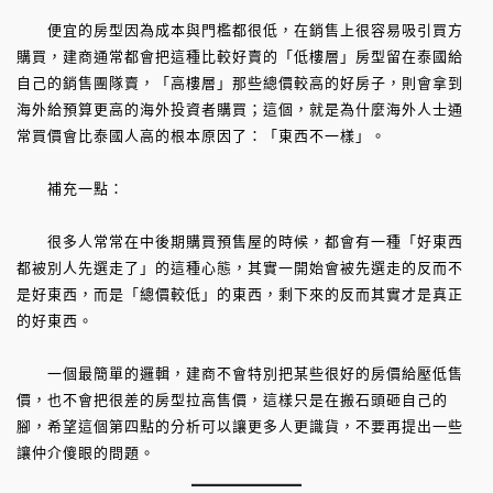
便宜的房型因為成本與門檻都很低，在銷售上很容易吸引買方
購買，建商通常都會把這種比較好賣的「低樓層」房型留在泰國給
自己的銷售團隊賣，「高樓層」那些總價較高的好房子，則會拿到
海外給預算更高的海外投資者購買；這個，就是為什麼海外人士通
常買價會比泰國人高的根本原因了：「東西不一樣」。
補充一點：
很多人常常在中後期購買預售屋的時候，都會有一種「好東西
都被別人先選走了」的這種心態，其實一開始會被先選走的反而不
是好東西，而是「總價較低」的東西，剩下來的反而其實才是真正
的好東西。
一個最簡單的邏輯，建商不會特別把某些很好的房價給壓低售
價，也不會把很差的房型拉高售價，這樣只是在搬石頭砸自己的
腳，希望這個第四點的分析可以讓更多人更識貨，不要再提出一些
讓仲介傻眼的問題。