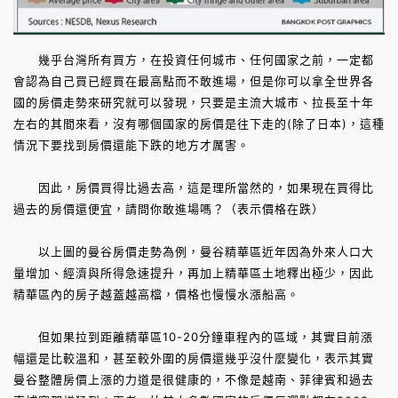
幾乎台灣所有買方，在投資任何城市、任何國家之前，一定都
會認為自己買已經買在最高點而不敢進場，但是你可以拿全世界各
國的房價走勢來研究就可以發現，只要是主流大城市、拉長至十年
左右的其間來看，沒有哪個國家的房價是往下走的(除了日本)，這種
情況下要找到房價還能下跌的地方才厲害。
因此，房價買得比過去高，這是理所當然的，如果現在買得比
過去的房價還便宜，請問你敢進場嗎？（表示價格在跌）
以上圖的曼谷房價走勢為例，曼谷精華區近年因為外來人口大
量增加、經濟與所得急速提升，再加上精華區土地釋出極少，因此
精華區內的房子越蓋越高檔，價格也慢慢水漲船高。
但如果拉到距離精華區10-20分鐘車程內的區域，其實目前漲
幅還是比較溫和，甚至較外圍的房價還幾乎沒什麼變化，表示其實
曼谷整體房價上漲的力道是很健康的，不像是越南、菲律賓和過去