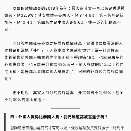
以這份數據調查的2018年為例：最大宗其實一直以來是香港投
資者，佔32.9%；其次竟然是美國人，佔了14.9%；第三名則是新
加坡，佔10.4%；第四名才是中國人的9.6%，連一成的比例都不
到。
而且說中國或是外資要把曼谷房價炒高，會講出這樣看法的人
絕對是相當地「外行」，因為泰國老早就有規定：單一社區裡面，
能夠銷售給外國人購買的住宅總面積不得超過49%，也就是再多的
外國投資者，也只能去分食這49%而已，絕大多數的51%以上的住
宅面積，還是都以泰國本國人購買走了，何來的外資炒高曼谷房價
呢？
更不用說，其實大部分的曼谷建案，外資都買不到49%、甚至
不到30%的總面積喔。
四、外國人買得比泰國人貴，我們難道都被當盤子嗎？
您講的應該是小建商的才有的狀況，強烈建議投資曼谷房子，絕對不