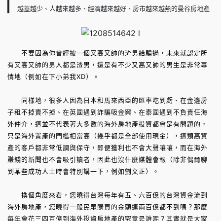
越蓋越少、人越來越多、經濟越來越好、房市越來越熱的曼谷房地產
不要因為你曾經被一個又高又帥的渣男給騙過，未來就認定所
有又高又帥的男人都是渣男，還是有不少又高又帥的男生是非常專
情地（例如在下小弟我XD）。
同樣地，很多人因為日本和馬來西亞的匯率吃到虧、在金邊房
子租不掉賣不掉、在英國遇到詐騙吸金案、在泰國遇到不負責任海
外仲介，這並不代表著大多數的海外房地產投資都會是有問題的，
只是海外置產的門檻相當高（幾乎都是全部使用現金），這類高資
產的客戶都非常低調與保守，即便獲利也不會大聲嚷嚷，而在海外
賺錢的新聞也不會吸引讀者，因此也沒什麼媒體會報（除非偶爾聊
到某些成功人士時會特別講一下，例如劉文正）。
換個角度來看，您曉得台灣每年有五、六百億的台灣資金流到
海外房地產，您曉得一般民眾購買的金額連兩百億都不到嗎？那麼
每年會花三四百億到海外投資房地產的究竟是誰呢？其實就是大家