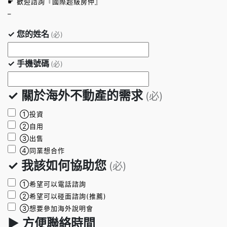
☛ 歡迎諮詢『國際超級房仲』
–
✓ 您的姓名
(必)
✓ 手機號碼
(必)
✓ 關於海外不動產的需求
(必)
①投資
②自用
③出售
④同業想合作
✓ 我該如何協助您
(必)
①希望可以電話諮詢
②希望可以碰面諮詢(推薦)
③想要參加海外說明會
► 方便聯絡時間