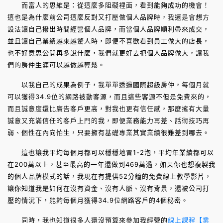
而富人的思維是：從這麼多阻礙裡面，看到能夠成功的機會！
這也是為什麼前公司這麼反對又打壓做個人品牌時，我還是會想方
設法讓自己撥出時間經營個人品牌，而當個人品牌順利帶來成交，
並且讓自己業績越來越驚人時，即便不喜歡看到員工做大的店長，
也不好意思公開再多說什麼，我們就更好去把個人品牌做大，讓我
們的房仲生涯可以越做越輕鬆。
以我自己的成果為例子，我單單透過國際超級房仲，每個月就
可以獲得34.9位的網路被動客源，而且這些客源不但是免費來的，
而且誠意度還比廣告客戶更高，對我也更有信任感，那麼擁有大量
誠意又充滿信任的客戶上門的我，即便業務能力再差、話術技巧再
弱、個性在內向怕生，只要擁有基礎專業其實業績很難差到哪去。
這也讓我平均每個月都可以穩穩地冒1-2泡，平均年業績都可以
在200萬以上，甚至最高的一年還做到469萬過，如果你也想複製我
的個人品牌模式的話，我現在有提供52分鐘的免費線上教學影片，
讓你知道我是如何在沒有資金、沒有人脈、沒有背景，還被公司打
壓的情況下，能夠每個月獲得34.9位網路客戶的4個秘密。
同時，我也知道很多人還沒預算來參加我經營的
線上課程【業