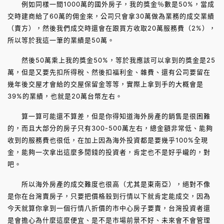
例如同樣一間1000萬的國外房子，我的獎金％數是50%，當成
交時建商給了60萬的佣金來，公司只會拿30萬做為業務的成交業績
（賣方），然後我們成交時還會在跟買方收取20萬服務費（2%），
所以等於我這一筆的業績是50萬。
然後50萬乘上我的獎金50%，等於我應該可以拿到的獎金是25
萬，但是又要先扣所得稅、然後扣福利金、雜費、還有公司要留在
幾年後交屋才會給的交屋保留金等等，實際上拿到手的大概會是
39%的業績，也就是20萬台幣左右。
算一算可能還不算差，但是你得知道海外房產的銷售是很困難
的，而且大部分的房子只有300-500萬左右，總金額非常低、能夠
收到的服務費也很低，在加上因為海外投資都是要幾乎100%全現
金，能夠一次拿出這麼多閒錢的投資者，肯定也不是好乎巄的，對
吧。
所以海外房產的成交難度也很高（尤其是東南亞），絕對不像
是你在台灣賣房子，只要把價格殺到行情以下就肯定能成交，因為
今天就算你拿到一個行情八折價的市中心房子要賣，台灣投資者還
是會擔心為什麼這麼便宜、是不是市場前景不好、未來會不會管理