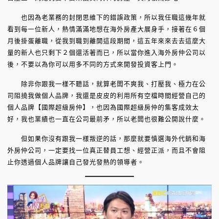
也因為老業務的封閉思維下的錯誤政策，所以我任職這幾年就
看到每一位新人，熱情滿滿地想在海外房產大展身手，接著在６個
月後掛蛋離職，從我到職到離開這段期間，這五年來來去去這麼大
量的新人也只剩下２個還活著而已，所以當你進入海外房仲公司以
後，不要以為你可以用多不同的方式來開發投資客上門。
除非你跟我一樣不聽話，就算老闆不爽我、打壓我、極力在公
司阻撓我做個人品牌，我還是皮皮的利用所有空檔時間經營自己的
個人品牌【國際超級房仲】，也因為國際超級房仲的集客成效太
好，我也業績也一直在公司最前矛，所以老闆也很難公開說什麼。
但如果你沒有跟我一樣叛逆的話，那麼就要慎選海外代銷和海
外房仲公司，一定要找一位真正替員工想、經營正派，而且不會阻
止你透過個人品牌讓自己發光發熱的領導者。