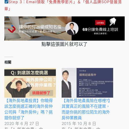
Step 3：Email領取「免費教學影片」＆「個人品牌SOP發展清
單」
點擊這張圖片就可以了
相關
【海外房地產投資】你曉得
【海外房地產風險在哪裡?】
該怎麼挑選正確的海外房仲
其實真正的風險不在建案，
公司與「海外房仲」嗎？挑
而是你挑的那位陌生的海外
錯你就慘了
房仲業務員
2020 年 6 月 27 日
2015 年 10 月 8 日