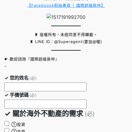
【Faceboook粉絲專頁 │ 國際超級房仲】
♜ 版權所有，未經同意不得轉載。
♜ LINE ID：@Superagent(要加@喔)
☛ 歡迎諮詢『國際超級房仲』
–
✓ 您的姓名
(必)
✓ 手機號碼
(必)
✓ 關於海外不動產的需求
(必)
①投資
②自用