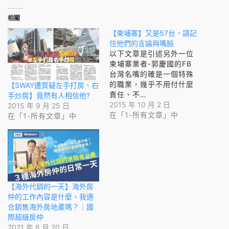
相關
【柬埔寨】又是57台，請記
住他們的言論與嘴臉
以下文章是引述另外一位
柬埔寨業者-郭慶國的FB
台灣名嘴的確是一個特殊
的職業，幾乎不用付什麼
【SWAY遭質疑左手打房、右
責任、不…
手炒房】竟然有人相信他?
2015 年 10 月 2 日
2015 年 9 月 25 日
在「1-所有文章」中
在「1-所有文章」中
【海外代銷的一天】海外房
仲的工作內容是什麼，我適
合銷售海外房地產嗎？｜國
際超級房仲
2021 年 8 月 20 日