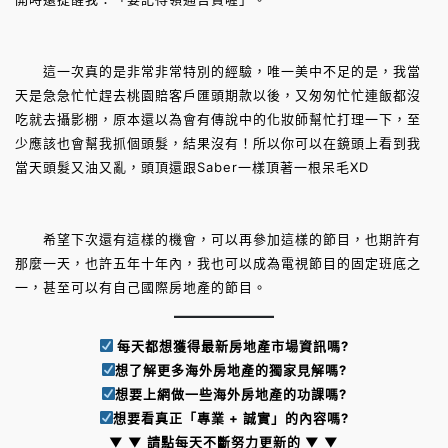
這一次真的是非常非常特別的經驗，唯一美中不足的是，我當
天是急急忙忙趕去桃園賠客戶匯頭期款以後，又匆匆忙忙連飯都沒
吃就去攝影棚，原本還以為會有傳說中的化妝師幫忙打理一下，至
少應該也會幫我抓個頭髮，結果沒有！所以你可以在鏡頭上看到我
當天頭髮又油又亂，頭頂還跟Saber一樣頂著一根呆毛XD
希望下次還有這樣的機會，可以再參加這樣的節目，也期許有
那麼一天，也許五年十年內，我也可以成為電視節目的固定班底之
一，甚至可以有自己國際房地產的節目。
每天都想獲得最新房地產市場資訊嗎?
想了解更多海外房地產的獨家見解嗎?
想要上網做一些海外房地產的功課嗎?
想要看真正「專業 + 誠實」的內容嗎?
▼ ▼ 請點每天不斷努力更新的 ▼ ▼