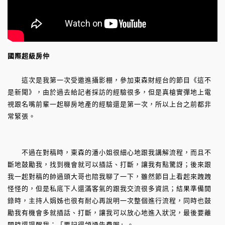
國際超級房仲
這次是我第一次受邀進攝影棚，參加東森財經台的節目《這不
是新聞》，由於過去給記者採訪的經驗很多，但是真槍實彈地上電
視跟名嘴前輩一起聊房地產的經驗還是第一次，所以上台之前都非
常緊張。
不過在對稿時，東森的潘小姐很細心地跟我講解流程，而且不
斷地鼓勵我，找到機會就可以插話、打斷，讓我有點驚訝；後來跟
我一起對稿的帥過頭大哥也陪我聊了一下，雖然節目上看起來跩跩
怪怪的，但是私底下人還滿客氣的跟我交流很多資訊；結果準備開
錄時，主持人娟姊也很有耐心再說明一次整個進行流程，同時也鼓
勵我有機會多就插話、打斷，讓我可以放心地進入狀況，最後要離
開時還提醒我：「要記得領通告費喔」。