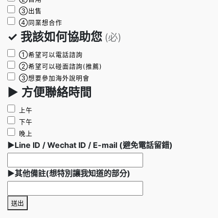
③出售
④同業想合作
✓ 我該如何協助您
(必)
①希望可以電話諮詢
②希望可以碰面諮詢(推薦)
③想要參加海外說明會
► 方便聯絡時間
上午
下午
晚上
►Line ID / Wechat ID / E-mail (避免電話留錯)
►其他備註(想特別讓我知道的部分)
送出