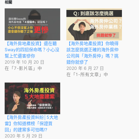
相關
【海外房地產投資】還在聽
【海外房地產投資】你曉得
Sway的四招保命嗎？小心沒
該怎麼挑選正確的海外房仲
幫上忙還害慘你
公司與「海外房仲」嗎？挑
2019 年 10 月 20 日
錯你就慘了
在「7-影片區」中
2020 年 6 月 27 日
在「1-所有文章」中
【海外房產投資糾紛│5大地
雷】你知道標榜「保證買
回」的建案多可怕嗎!?
2020 年 5 月 29 日