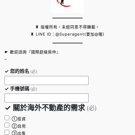
♜ 版權所有，未經同意不得轉載。
♜ LINE ID：@Superagent(要加@喔)
☛ 歡迎諮詢『國際超級房仲』
–
✓ 您的姓名
(必)
✓ 手機號碼
(必)
✓ 關於海外不動產的需求
(必)
①投資
②自用
③出售