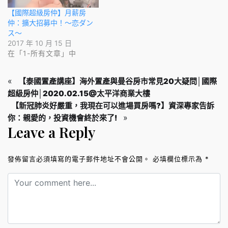
【國際超級房仲】月薪房
仲：擴大招募中！～恋ダン
ス～
2017 年 10 月 15 日
在「1-所有文章」中
«
【泰國置產講座】海外置產與曼谷房市常見20大疑問│國際
超級房仲│2020.02.15@太平洋商業大樓
【新冠肺炎好嚴重，我現在可以進場買房嗎?】資深專家告訴
»
你：親愛的，投資機會終於來了!
Leave a Reply
發佈留言必須填寫的電子郵件地址不會公開。
必填欄位標示為
*