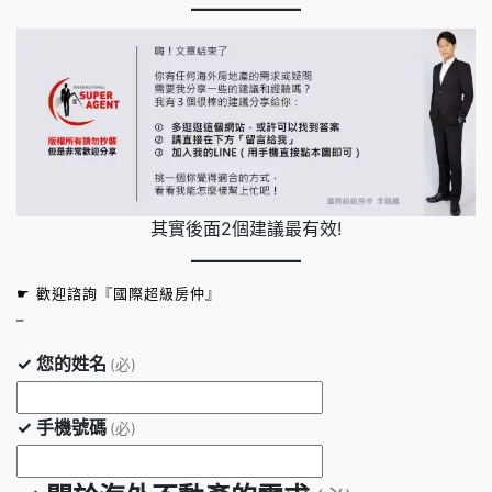
其實後面2個建議最有效!
☛ 歡迎諮詢『國際超級房仲』
–
✓ 您的姓名
(必)
✓ 手機號碼
(必)