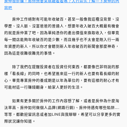
房仲很好賺，那你想要來挑戰看看嗎？入行前先了解一下房仲的內
容吧
房仲工作絕對有可能年收破百，甚至一般像我這種沒背景、沒
學歷、沒人脈、沒富爸爸的普通人，想要年收入破百大概最有機會
的就是房仲業了吧，因為單純憑你的產出價值來換取收入，但畢竟
每一間店能夠年收破百的是少數，而且幾乎也不太會是剛入行一兩
年資歷的新人，所以你才會聽到新人年收破百的新聞會那麼神奇，
因為這是很難很難見的事情。
除了我們在提醒投資者在投資任何東西，都要像巴菲特說的那
樣「看長線」的同時，也希望進來這一行的新人也要有看長線的耐
心，畢竟專業房仲的養成期是以年為單位的，要有這樣的耐心才有
可能材這一行賺錢翻身，給家人更好的生活。
如果有更多關於房仲的工作內容想了解，或者是房仲為什麼淘
汰率高、房仲如何做個人品牌(網路行銷)、房仲待遇有哪些陷阱….
等等，都歡迎留訊息或者加LINE與我聊聊，希望可以分享更多的實
際狀況讓你知道。