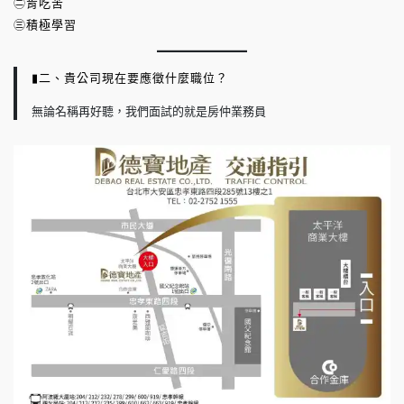
㊁肯吃苦
㊂積極學習
▮二、貴公司現在要應徵什麼職位？
無論名稱再好聽，我們面試的就是房仲業務員