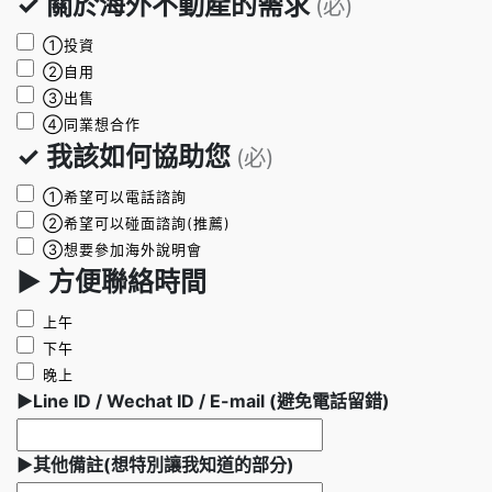
✓ 關於海外不動產的需求
(必)
①投資
②自用
③出售
④同業想合作
✓ 我該如何協助您
(必)
①希望可以電話諮詢
②希望可以碰面諮詢(推薦)
③想要參加海外說明會
► 方便聯絡時間
上午
下午
晚上
►Line ID / Wechat ID / E-mail (避免電話留錯)
►其他備註(想特別讓我知道的部分)