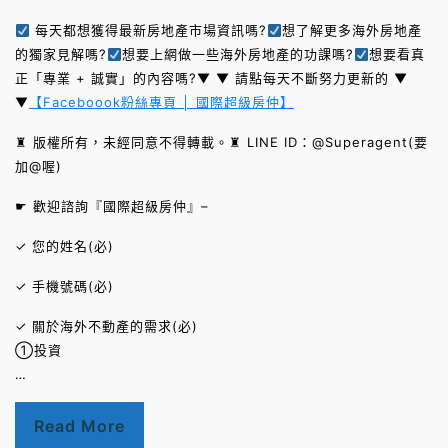
每天都想獲得最新房地產市場資訊嗎?
想了解更多海外房地產
的獨家見解嗎?
想要上網做一些海外房地產的功課嗎?
想要看真
正「專業 + 誠實」的內容嗎?▼ ▼ 請點每天不斷努力更新的 ▼
▼
【Faceboook粉絲專頁 │ 國際超級房仲】
♜ 版權所有，未經同意不得轉載。♜ LINE ID：@Superagent(要
加@喔)
☛ 歡迎諮詢『國際超級房仲』–
✓ 您的姓名(必)
✓ 手機號碼(必)
✓ 關於海外不動產的需求(必)
①投資
…
Read More