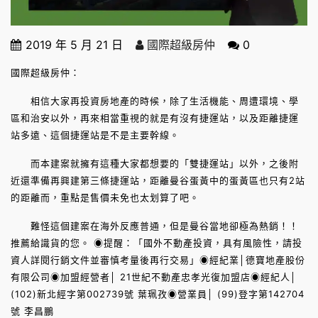
2019 年 5 月 21 日
國際超級房仲
0
國際超級房仲：
相信大家再投資房地產的時候，除了生活機能、周遭環境、學
區和治安以外，再來相當重視的就是有沒有捷運站，以及距離捷運
站多遠、這個捷運站是不是主要幹線。
而本建案就擁有這種大家都想要的「雙捷運站」以外，之後附
近還準備再興建第三條捷運站，距離曼谷蛋黃中的蛋黃區也只有2站
的距離而，重點是售價未免也太划算了吧。
難怪這個建案在海外反應普通，但是曼谷當地卻極為熱銷！！
推薦給識貨的您。 ◉提醒：「國外不動產投資，具有風險性，請投
資人詳閱行銷文件並審慎考量後再行交易」◉經紀業│德寶地產股份
有限公司◉加盟經營者│ 21世紀不動產忠孝光復加盟店◉經紀人│
(102)新北經字第002739號 葉珮孜◉營業員│ (99)登字第142704
號 李昌鵬