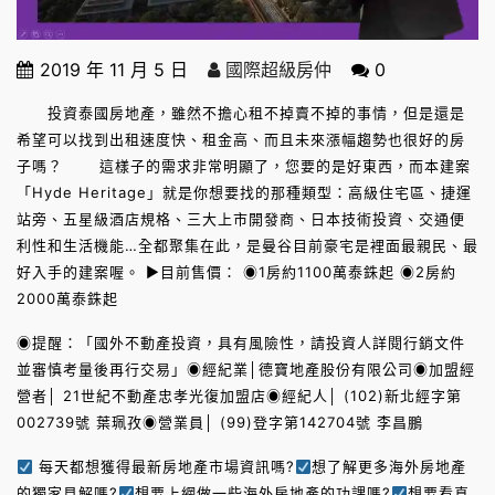
2019 年 11 月 5 日
國際超級房仲
0
投資泰國房地產，雖然不擔心租不掉賣不掉的事情，但是還是
希望可以找到出租速度快、租金高、而且未來漲幅趨勢也很好的房
子嗎？ 這樣子的需求非常明顯了，您要的是好東西，而本建案
「Hyde Heritage」就是你想要找的那種類型：高級住宅區、捷運
站旁、五星級酒店規格、三大上市開發商、日本技術投資、交通便
利性和生活機能…全都聚集在此，是曼谷目前豪宅是裡面最親民、最
好入手的建案喔。 ►目前售價： ◉1房約1100萬泰銖起 ◉2房約
2000萬泰銖起
◉提醒：「國外不動產投資，具有風險性，請投資人詳閱行銷文件
並審慎考量後再行交易」◉經紀業│德寶地產股份有限公司◉加盟經
營者│ 21世紀不動產忠孝光復加盟店◉經紀人│ (102)新北經字第
002739號 葉珮孜◉營業員│ (99)登字第142704號 李昌鵬
每天都想獲得最新房地產市場資訊嗎?
想了解更多海外房地產
的獨家見解嗎?
想要上網做一些海外房地產的功課嗎?
想要看真