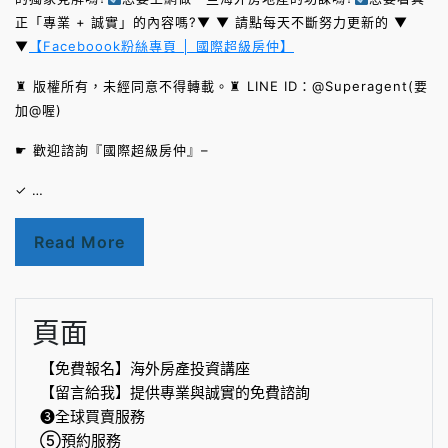
正「專業 + 誠實」的內容嗎?▼ ▼ 請點每天不斷努力更新的 ▼
▼
【Faceboook粉絲專頁 │ 國際超級房仲】
♜ 版權所有，未經同意不得轉載。♜ LINE ID：@Superagent(要
加@喔)
☛ 歡迎諮詢『國際超級房仲』–
✓ …
Read More
頁面
【免費報名】海外房產投資講座
【留言給我】提供專業與誠實的免費諮詢
❸全球買賣服務
⑤預約服務