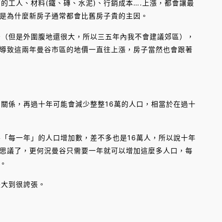
的工人、材料(鐵、磚、水泥)、行銷成本….上漲，都會讓最
是為什麼新房子通常都會比舊房子貴的主因。
少（但是外圍腹地還很大，所以三五年內我不會建議郊區），
導致這兩年曼谷市區的地價一直往上漲，房子當然也會跟著
的關係，再過十年可能會減少整整16萬的人口，相當於在過十
谷「每一年」的人口增加數，差不多也是16萬人，所以說十年
思議了，更何況曼谷只需要一年就可以增加這麼多人口，每
。
是大到很誇張。