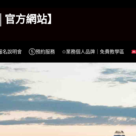
k│官方網站】
報名說明會
⑤預約服務
✩業務個人品牌｜免費教學區