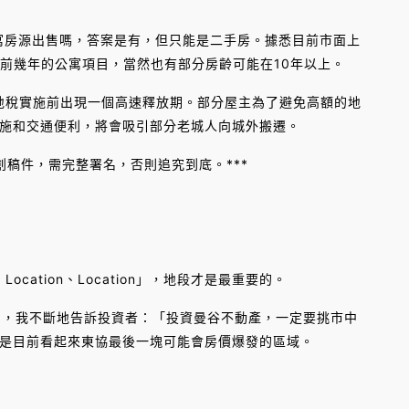
公寓房源出售嗎，答案是有，但只能是二手房。據悉目前市面上
早前幾年的公寓項目，當然也有部分房齡可能在10年以上。
新地稅實施前出現一個高速釋放期。部分屋主為了避免高額的地
施和交通便利，將會吸引部分老城人向城外搬遷。
創稿件，需完整署名，否則追究到底。***
ocation、Location」，地段才是最重要的。
中，我不斷地告訴投資者：「投資曼谷不動產，一定要挑市中
是目前看起來東協最後一塊可能會房價爆發的區域。