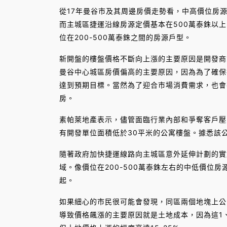
從17年曼谷市及其周邊房價走勢看，中高價位房
而主城區捷運沿線房源定價基本在500萬泰銖以上
位在200-500萬泰銖之間的房源戶型。
新開盤的樓盤價格不斷向上漲的主要原因是開發商拿
曼谷中心城區房價偏高的主要原因，因為為了確保
達到預期目標。當然為了迎合市場消費需求，也會
房。
素帕萊地產表示，儘管面臨行業內部和爭奪客戶壓
有開發單位面積低於30平米的公寓樓盤。據悉該公司
隨著政府加快捷運線路向主城區意外延伸計劃的實
域。像價位在200-500萬泰銖左右的中低價位
起。
如果細心的市民很可能會發現，同區兩個地塊上公寓
導致價格飆漲的主要原因就是土地成本，因為這1、