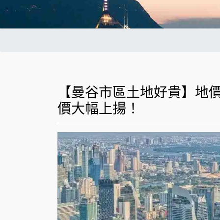
【曼谷市區土地好貴】地
價大幅上揚！