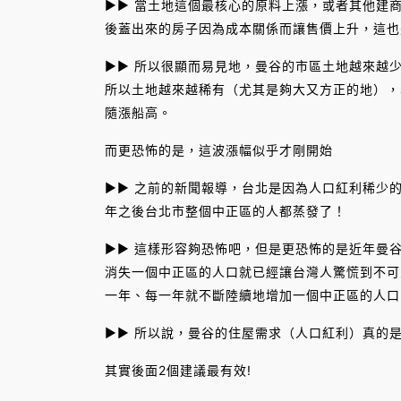
►► 當土地這個最核心的原料上漲，或者其他建商
後蓋出來的房子因為成本關係而讓售價上升，這也
►► 所以很顯而易見地，曼谷的市區土地越來越
所以土地越來越稀有（尤其是夠大又方正的地），
隨漲船高。
而更恐怖的是，這波漲幅似乎才剛開始
►► 之前的新聞報導，台北是因為人口紅利稀少
年之後台北市整個中正區的人都蒸發了！
►► 這樣形容夠恐怖吧，但是更恐怖的是近年曼
消失一個中正區的人口就已經讓台灣人驚慌到不可
一年、每一年就不斷陸續地增加一個中正區的人口
►► 所以說，曼谷的住屋需求（人口紅利）真的
其實後面2個建議最有效!