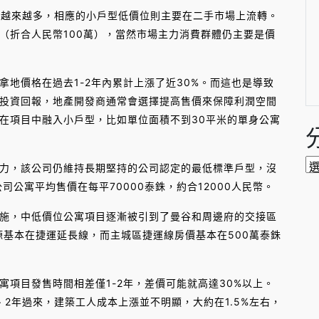
源越來越多，相應的小戶型低價位則主要在二手市場上流轉。
（折合人民幣100萬），當然市場主力消費群體仍主要是價
地價格在過去1-2年內累計上漲了近30%。而這也是導致
投資回報，地產開發商通常會選擇提高售價來保障利潤空間
在項目中融入小戶型，比如單位面積不到30平米的單身公寓
分
力，該公司仍維持長期堅持的公司認定的最低標準戶型，沒
類
公寓平均售價在每平70000泰銖，約合12000人民幣。
施，中低價位公寓項目逐漸被引到了曼谷和周邊府的交接區
房源基本在捷運延長線，而主城區捷運線房價基本在500萬泰銖
項目發售時間相差僅1-2年，差價可能就高達30%以上。
2年過來，建築工人成本上漲並不明顯，大約在1.5%左右，