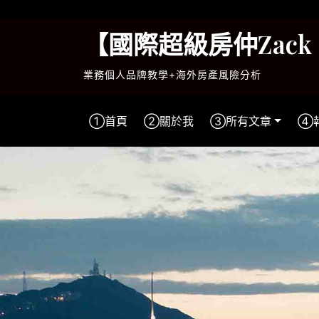
Skip
to
【國際超級房仲Zac
content
業務個人品牌教學+海外房產風險分析
①首頁
②關於我
③所有文章
④