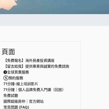
頁面
【免費報名】海外房產投資講座
【留言給我】提供專業與誠實的免費諮詢
❸全球買賣服務
⑤預約服務
71分鐘-線上培訓影片
71分鐘｜個人品牌免費入門課（回放）
免費試聽
國際超級房仲｜官方網站
常見問題 (FAQ)