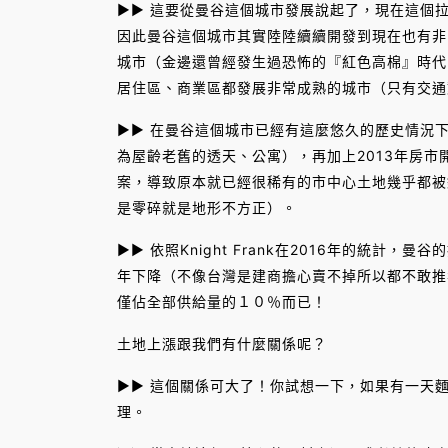
►► 這要從曼谷這個城市發展說起了，現在這個
因此曼谷這個城市其實陸陸續續開發到現在也有非
城市（金邊還曾經發生過恐怖的『紅色高棉』時代
居住區、商業區都發展非常成熟的城市（只有交通
►► 在曼谷這個城市已經有這麼悠久的歷史情況
為屋齡老舊的透天、公寓），再加上2013年房
案，導致原本就已經很稀有的市中心土地幾乎都被
是零碎就是地形不方正）。
►► 依照Knight Frank在2016年的統
年下降（不像台灣是建商擔心賣不掉所以都不敢推
僅佔全部供給量的１０％而已！
土地上漲跟我們有什麼關係呢？
►► 這個關係可大了！你試想一下，如果有一天
理。