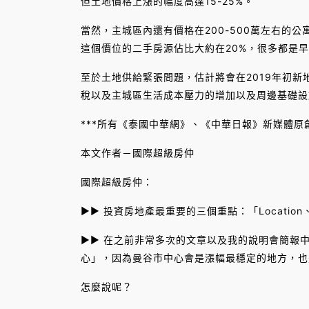
但土地價格上漲的幅度高達15-25%。
當然，主城區內還有價格在200-500萬左右的
這個價位的二手房源佔比大約在20%，很多都是
至於土地供給緊張問題，估計將會在2019年初
稅以及主城區生活成本壓力的增加以及周邊基礎設
***所有《泰國中華網》、《中華日報》新媒體原
本文作者－國際超級房仲
國際超級房仲：
►► 投資房地產最重要的三個重點：「Location、L
►► 在之前非常多次的文章以及我的說明會簡報
心」，因為曼谷市中心會是漲幅最穩定的地方，也
怎麼說呢？