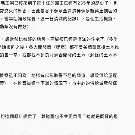
拉瑪王朝已經來到了第十任的國王已經有235年的歷史了，也
常悠久的歷史，因此曼谷不像是金邊這種像是新興重劃區的
，當年朗諾政權曾下達一日清城的紀錄），是個生活機能、
動線沒有做好）。
下，想當然比較好的地段、區域都已經是滿滿的住宅了（多半
市開始復甦之後，各大開發商（建商）都在曼谷精華區搶土地推
銷售一空，找都找不到良好適合開發的土地（剩餘的土地不
計，曼谷的推案量正因為土地稀有以及取得不易的關係，導致供給量逐
案），在推案量逐年下滑的情況下，市中心的供給量竟然僅
麵粉這個原料變貴了，難道麵包不會更貴嗎？這就是同樣的道