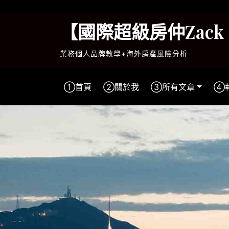
Skip
to
【國際超級房仲Zac
content
業務個人品牌教學+海外房產風險分析
①首頁
②關於我
③所有文章
④