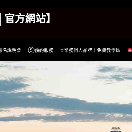
k│官方網站】
報名說明會
⑤預約服務
✩業務個人品牌｜免費教學區