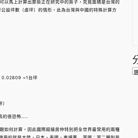
可以馬上計算出那些正在研究中的房子，究竟面積是台灣的
算公設坪數（虛坪）的情形，此為台灣與中國的特殊計算方
分
 0.02809 =1台坪
類
坪）
很恐怖…..
如何計算，因此國際超級房仲特別把全世界最常用的兩種
常使用的就是大陸、日本、泰國、柬埔寨….等國；第二種則是