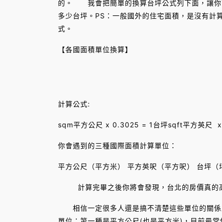
的。 我會把簡單的換算台坪公式列下面，讓你
多少台坪。PS：一般國外的住宅面積，是沒有計
式。
【各國面積單位換算】
計算公式:
sqm平方公尺 x 0.3025 = 1台坪sqft平方英尺 x
你會遇到的三種國際面積計算單位：
平方公尺（平方米） 平方英呎（平方呎） 台坪（
計算完畢之後你將會發現，台北的房價真的高的
相信一定很多人還是搞不清楚這些單位的關係跟
單位：第一種是平方公尺(也是平方米)，目前最