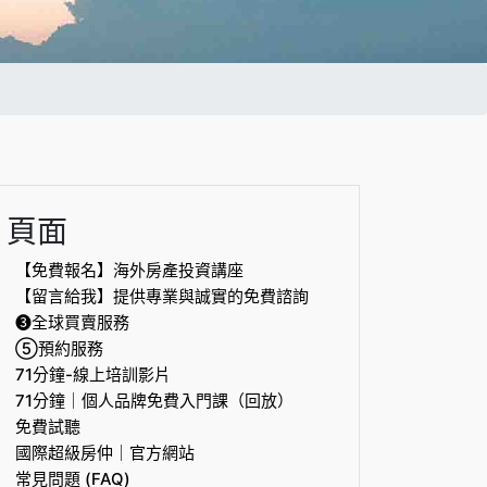
頁面
【免費報名】海外房產投資講座
【留言給我】提供專業與誠實的免費諮詢
❸全球買賣服務
⑤預約服務
71分鐘-線上培訓影片
71分鐘｜個人品牌免費入門課（回放）
免費試聽
國際超級房仲｜官方網站
常見問題 (FAQ)