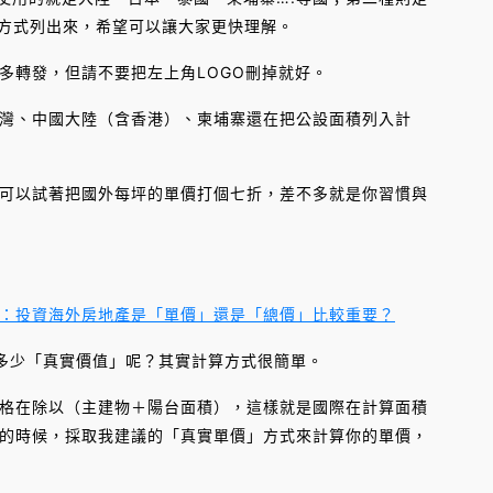
方式列出來，希望可以讓大家更快理解。
轉發，但請不要把左上角LOGO刪掉就好。
、中國大陸（含香港）、柬埔寨還在把公設面積列入計
以試著把國外每坪的單價打個七折，差不多就是你習慣與
：投資海外房地產是「單價」還是「總價」比較重要？
少「真實價值」呢？其實計算方式很簡單。
在除以（主建物＋陽台面積），這樣就是國際在計算面積
的時候，採取我建議的「真實單價」方式來計算你的單價，