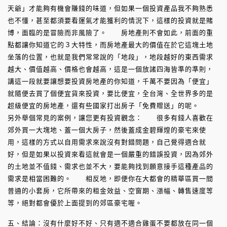
天爺」才能夠有機會賺錢的味道，但如果一個投資產品我不夠熟悉
也不懂，甚至都須要看運氣才能獲利的情況下，這樣的投資就是賭
博，面臨的是冒險而非風險了。 房地產則不會如此，前面的重
點都讓你知道它的３大特性，而房地產最大的價值在於它這塊土地
坐落的位置，也就是我們常常說的「地段」，地段越好的東西需求
越大、價值越高、價格也會越高，這是一個放諸四海皆準的準則，
講這一段就要讓想要投資房地產的你知道，千萬不要因為「便宜」
就隨便去買了個便宜貨來投資，要比便宜，全台灣、全世界多的是
超級便宜的房地產，還有些國家打出房子「免費贈送」的呢。
另外舉個常見的案例，讓您更有投資觀念： 很多有錢人喜歡在
郊外買一大塊地、蓋一個大房子，然後蓋成金碧輝煌的豪宅來使
用，這樣的方式以自用需求來說沒有對錯問題，自己覺得適合就
好，但是如果以投資來看這就會是一個嚴重的錯誤投資，因為郊外
的土地並不值錢、需求也並不大，要能夠找到願意接手這種產品的
需求是相當困難的。 相反地，即便你在大都會的精華區買一間
普通的小套房，它所帶來的租金效益、空窗期、漲幅、轉售速度等
等，絕對都會優於上面提到的郊區豪宅喔。
五、結論：沒有什麼好不好、只有適不適合雞蛋不要都放在同一個