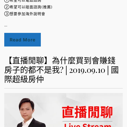
①希望可以電話諮詢
②希望可以碰面諮詢(推薦)
③想要參加海外說明會
…
Read More
【直播閒聊】為什麼買到會賺錢
房子的都不是我?│2019.09.10│國
際超級房仲