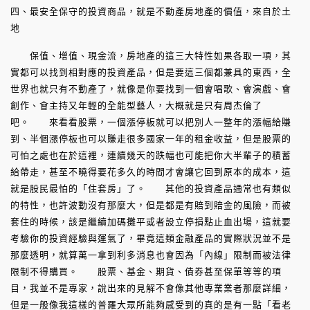
四、最安全保守的投資商品，就是不動產房地產的價值，來自於土
地
保值、增值、現金流，房地產的這三大特性如果各取一項，其
實都可以找到相對應的投資產品，但是要這三個都兼具的東西，全
世界也就只有不動產了，就像是你要找到一個會唱歌、會演戲、會
創作、會主持又年輕的全能型藝人，大概就是只有周杰倫了
吧。 來看看股票，一個漲停板就可以把別人一整年的漲幅給賺
到、半個漲停板也可以賺走很多國家一年的租金收益，但是股票的
可怕之處也在於這裡，連續幾天的跌幅也可能把你大半輩子的積蓄
給帶走，甚至不曉得要花多久的時間才會讓它回到原本的成本，這
就是股民最怕的「住套房」了。 其他的投資產品通常也有類似
的特性，也許波動沒有那麼大，但是都是有賠到賠金的風險，而被
套住的時候，該是繼續加碼攤平或者設立停損點止血出場，這就要
考驗你的投資經驗與運氣了，畢竟這類金融產品的實際狀況並不是
那麼透明，就算萬一拿到利多消息也會因為「內線」限制而被法律
限制不得購買。 股票、基金、期貨、債券甚至保單等等的項
目，我並不是專家，說出來的見解不會像其他專業業者那麼詳細，
但是一般像我這樣的普羅大眾所能夠感受到的真的是有一點「看老