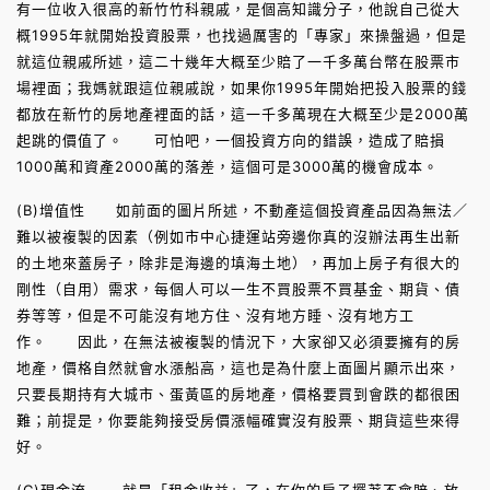
有一位收入很高的新竹竹科親戚，是個高知識分子，他說自己從大
概1995年就開始投資股票，也找過厲害的「專家」來操盤過，但是
就這位親戚所述，這二十幾年大概至少賠了一千多萬台幣在股票市
場裡面；我媽就跟這位親戚說，如果你1995年開始把投入股票的錢
都放在新竹的房地產裡面的話，這一千多萬現在大概至少是2000萬
起跳的價值了。 可怕吧，一個投資方向的錯誤，造成了賠損
1000萬和資產2000萬的落差，這個可是3000萬的機會成本。
(B)增值性 如前面的圖片所述，不動產這個投資產品因為無法／
難以被複製的因素（例如市中心捷運站旁邊你真的沒辦法再生出新
的土地來蓋房子，除非是海邊的填海土地），再加上房子有很大的
剛性（自用）需求，每個人可以一生不買股票不買基金、期貨、債
券等等，但是不可能沒有地方住、沒有地方睡、沒有地方工
作。 因此，在無法被複製的情況下，大家卻又必須要擁有的房
地產，價格自然就會水漲船高，這也是為什麼上面圖片顯示出來，
只要長期持有大城市、蛋黃區的房地產，價格要買到會跌的都很困
難；前提是，你要能夠接受房價漲幅確實沒有股票、期貨這些來得
好。