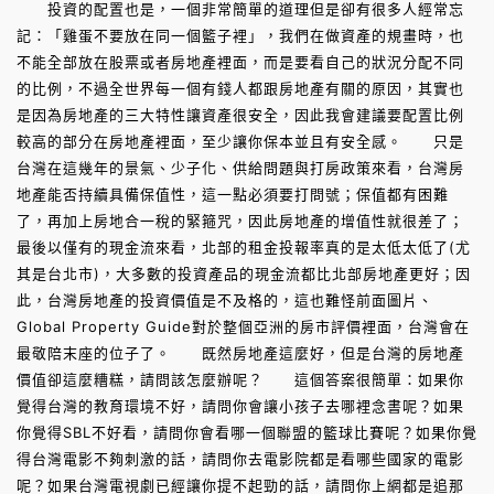
投資的配置也是，一個非常簡單的道理但是卻有很多人經常忘
記：「雞蛋不要放在同一個籃子裡」，我們在做資產的規畫時，也
不能全部放在股票或者房地產裡面，而是要看自己的狀況分配不同
的比例，不過全世界每一個有錢人都跟房地產有關的原因，其實也
是因為房地產的三大特性讓資產很安全，因此我會建議要配置比例
較高的部分在房地產裡面，至少讓你保本並且有安全感。 只是
台灣在這幾年的景氣、少子化、供給問題與打房政策來看，台灣房
地產能否持續具備保值性，這一點必須要打問號；保值都有困難
了，再加上房地合一稅的緊箍咒，因此房地產的增值性就很差了；
最後以僅有的現金流來看，北部的租金投報率真的是太低太低了(尤
其是台北市)，大多數的投資產品的現金流都比北部房地產更好；因
此，台灣房地產的投資價值是不及格的，這也難怪前面圖片、
Global Property Guide對於整個亞洲的房市評價裡面，台灣會在
最敬陪末座的位子了。 既然房地產這麼好，但是台灣的房地產
價值卻這麼糟糕，請問該怎麼辦呢？ 這個答案很簡單：如果你
覺得台灣的教育環境不好，請問你會讓小孩子去哪裡念書呢？如果
你覺得SBL不好看，請問你會看哪一個聯盟的籃球比賽呢？如果你覺
得台灣電影不夠刺激的話，請問你去電影院都是看哪些國家的電影
呢？如果台灣電視劇已經讓你提不起勁的話，請問你上網都是追那