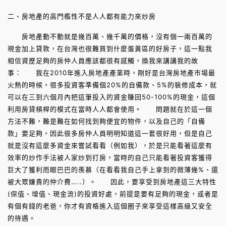
二、房地產的高門檻性不是人人都有能力來炒房
房地產動不動就是幾百萬、幾千萬的價格，沒有個一兩百萬的
現金加上貸款，在台灣也很難買到什麼蛋黃區的好房子，這一點我
相信資歷足夠的房仲人員應該都很有感觸，換我來講講我的故
事： 我在2010年進入房地產產業時，剛好是台灣房地產市場最
火熱的時候，很多投資客準備個20%的自備款、5%的裝修成本，就
可以在三到六個月內把這筆投入的資金賺回50-100%的現金，這個
利用房貸槓桿的模式在當時人人都會使用。 問題就在於這一個
方法不難，難是難在如何找到夠便宜的物件，以及自己的「自備
款」要足夠，因此很多房仲人員明明知道這一套很好用，但是自己
就是沒有這麼多資金來嘗試看看（例如我），於是只能看著這麼有
效率的炒作手法被人家炒到打房，當時的自己只能看著投資客獲得
巨大了獲利而眼巴巴的羨慕（在看看我自己手上拿到的微薄幾%、還
被大眾嫌貴的仲介費…..）。 因此，要享受到房地產這三大特性
(保值、增值、現金流)的投資好處，前提是要有足夠的現金，或者是
有個有錢的老爸，你才有資格進入這個圈子來享受這樣高級又安全
的待遇。