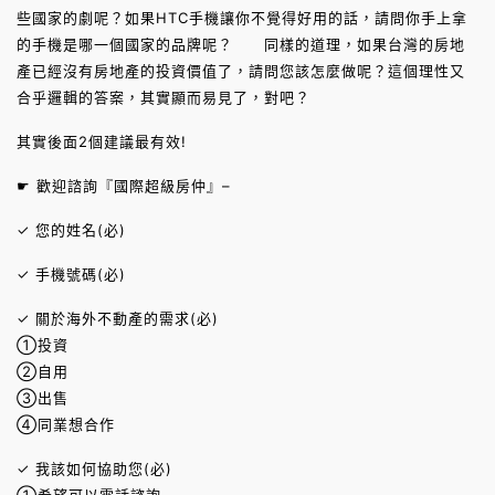
些國家的劇呢？如果HTC手機讓你不覺得好用的話，請問你手上拿
的手機是哪一個國家的品牌呢？ 同樣的道理，如果台灣的房地
產已經沒有房地產的投資價值了，請問您該怎麼做呢？這個理性又
合乎邏輯的答案，其實顯而易見了，對吧？
其實後面2個建議最有效!
☛ 歡迎諮詢『國際超級房仲』–
✓ 您的姓名(必)
✓ 手機號碼(必)
✓ 關於海外不動產的需求(必)
①投資
②自用
③出售
④同業想合作
✓ 我該如何協助您(必)