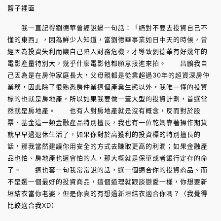
籃子裡面
我一直記得劉德華曾經說過一句話：「絕對不要去投資自己不
懂的東西」，因為鮮少人知道，當劉德華事業如日中天的時候，曾
經因為投資失利而讓自己陷入財務危機，才導致劉德華有好幾年的
電影產量特別大，幾乎什麼電影他都願意接進來拍。 昌鵬我自
己因為是在房仲家庭長大，父母親都是從業超過30年的超資深房仲
業務，因此除了很熟悉房仲業這個產業生態以外，我唯一懂的投資
標的也就是房地產，所以如果我要做一筆大型的投資計劃，首選當
然就是房地產。 也有人對房地產就是沒有概念，反而對於股
票、基金這一類金融產品特別擅長，我也有一位乾媽靠著操作期貨
就早早過退休生活了，如果你對於高獲利的投資標的特別擅長的
話，那我當然建議你用安全的方式去賺取更高的利潤；如果金融產
品也怕、房地產也還會怕的人，那大概就是保單或者銀行定存的命
了。 這也套一句我常常說的話，選一個適合你的投資商品、而
不是選一個最好的投資商品，這個道理就跟談戀愛一樣，你想要新
垣結衣當你老婆，但是你真的有想過新垣結衣適合你嗎？（我覺得
比較適合我XD）