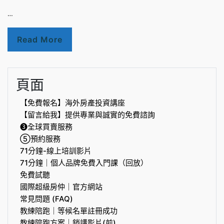
…
Read More
頁面
【免費報名】海外房產投資講座
【留言給我】提供專業與誠實的免費諮詢
❸全球買賣服務
⑤預約服務
71分鐘-線上培訓影片
71分鐘｜個人品牌免費入門課（回放）
免費試聽
國際超級房仲｜官方網站
常見問題 (FAQ)
教練陪跑｜等候名單註冊成功
教練陪跑方案｜銷講影片(前)