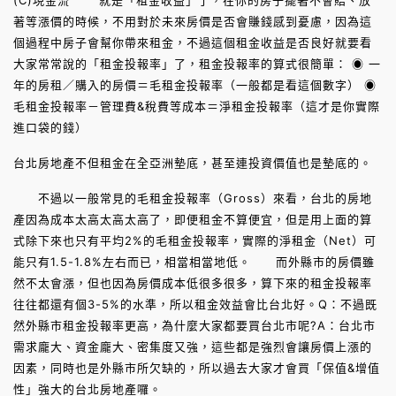
(C)現金流 就是「租金收益」了，在你的房子擺著不會賠、放
著等漲價的時候，不用對於未來房價是否會賺錢感到憂慮，因為這
個過程中房子會幫你帶來租金，不過這個租金收益是否良好就要看
大家常常說的「租金投報率」了，租金投報率的算式很簡單： ◉ 一
年的房租／購入的房價＝毛租金投報率（一般都是看這個數字） ◉
毛租金投報率－管理費&稅費等成本＝淨租金投報率（這才是你實際
進口袋的錢）
台北房地產不但租金在全亞洲墊底，甚至連投資價值也是墊底的。
不過以一般常見的毛租金投報率（Gross）來看，台北的房地
產因為成本太高太高太高了，即便租金不算便宜，但是用上面的算
式除下來也只有平均2%的毛租金投報率，實際的淨租金（Net）可
能只有1.5-1.8%左右而已，相當相當地低。 而外縣市的房價雖
然不太會漲，但也因為房價成本低很多很多，算下來的租金投報率
往往都還有個3-5%的水準，所以租金效益會比台北好。Q：不過既
然外縣市租金投報率更高，為什麼大家都要買台北市呢?A：台北市
需求龐大、資金龐大、密集度又強，這些都是強烈會讓房價上漲的
因素，同時也是外縣市所欠缺的，所以過去大家才會買「保值&增值
性」強大的台北房地產囉。