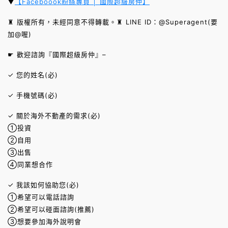
▼
【Faceboook粉絲專頁 │ 國際超級房仲】
♜ 版權所有，未經同意不得轉載。♜ LINE ID：@Superagent(要
加@喔)
☛ 歡迎諮詢『國際超級房仲』–
✓ 您的姓名(必)
✓ 手機號碼(必)
✓ 關於海外不動產的需求(必)
①投資
②自用
③出售
④同業想合作
✓ 我該如何協助您(必)
①希望可以電話諮詢
②希望可以碰面諮詢(推薦)
③想要參加海外說明會