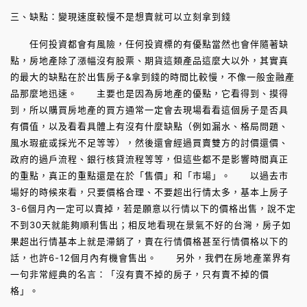
三、缺點：變現速度較慢不是想賣就可以立刻拿到錢
任何投資都會有風險，任何投資標的有優點當然也會伴隨著缺
點，房地產除了漲幅沒有股票、期貨這類產品這麼大以外，其實真
的最大的缺點在於出售房子&拿到錢的時間比較慢，不像一般金融產
品那麼地迅速。 主要也是因為房地產的優點，它看得到、摸得
到，所以購買房地產的買方通常一定會去現場看看這個房子是否具
有價值，以及看看具體上有沒有什麼缺點（例如漏水、格局問題、
風水瑕疵或採光不足等等），然後還會經過買賣雙方的討價還價、
政府的過戶流程、銀行核貸流程等等，但這些都不是影響時間真正
的重點，真正的重點還是在於「售價」和「市場」。 以過去市
場好的時候來看，只要價格合理、不要超出行情太多，基本上房子
3-6個月內一定可以賣掉，若是願意以行情以下的價格出售，說不定
不到30天就能夠順利售出；相反地看現在景氣不好的台灣，房子如
果超出行情基本上就是滯銷了，賣在行情價格甚至行情價格以下的
話，也許6-12個月內有機會售出。 另外，我們在房地產業界有
一句非常經典的名言：「沒有賣不掉的房子，只有賣不掉的價
格」。