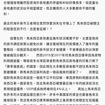
也慢慢發現雖然投資海外房地產的爭議和糾紛好像很多，但是曼谷
房地產的狀況似乎相當穩定，而且購買的人大多數都有不錯的獲
利。
過去的海外房市王者現在竟然快要消失在市場上了 馬來西亞被關注
的程度低到不行，怎麼會這樣！？
說實在的，馬來西亞房地產這幾年狀況確實不好，主要是政府
的房市調控政策以避免炒房，讓吉隆坡現在的房價進入了幾年的盤
整階段，但我認為這樣的房市狀況才會健康，不會像過去的台灣那
樣被瘋狂炒翻天。 然而2015至2017年的馬來西亞匯率因為原物
料問題崩盤，導致很多台灣投資者對馬來西亞房地產的印象只剩下
「匯率風險高」的國家，因此現在大多數投資者都不趕往馬來西亞
那邊購屋，將馬來西亞誤判為是一個高風險的國家了。 其實這
個對馬來西亞來說是一個很不公平的註解，畢竟原物料問題並非馬
來西亞單一國家發生，而且馬來西亞確實最近幾十年的經濟狀況也
表現相當優秀，GDP成長始終維持在4%以上。 再加上馬來西亞
有許多的大型建設還在進行中，許多中東國家的資金也都會進來吉
隆坡投資，而且馬來西亞匯率瞬間崩跌之後其實也很穩定在低檔盤