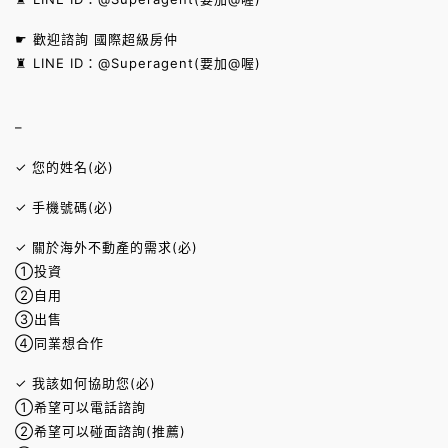
☛ 歡迎諮詢 國際超級房仲
♜ LINE ID：@Superagent(要加@喔)
–
✓ 您的姓名(必)
✓ 手機號碼(必)
✓ 關於海外不動產的需求(必)
①投資
②自用
③出售
④同業想合作
✓ 我該如何協助您(必)
①希望可以電話諮詢
②希望可以碰面諮詢(推薦)