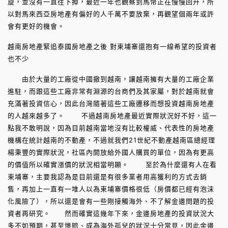
旋，並沒有一直往下掉，最近一年也觀察到馬幣正在慢慢回升，所
以對馬來西亞房地產有偏好的人千萬不要放棄，再觀望個兩年或許
會有更好的機會。
越南房地產緊追泰國房地產之後 對柬埔寨還抱有一線希望的投資者
也不少
由於大量的工廠從中國撤到越南，讓越南擁有大量的工廠企業
進駐，而跟這些工廠非常有淵源的台商們及其家屬，對於越南就會
充滿著投資信心，因此台灣隨著這些工廠遷移而想投資越南房地產
的人越來越多了。 不過越南房地產最近實際狀況好不好，這一
點我不敢明說，因為目前越南當地沒有比較權威、代表性的房地產
機構在統計越南的不動產，不過就我們21世紀不動產越南區總經理
楊秉豐的實際狀況，社區內開放給外國人購買的單位，因為有更高
的價值所以確實漲價的狀況相當明顯。 至於為什麼還有人在看
柬埔寨，主要我認為是目前還是有很多業者用高獲利的方式去銷
售，再加上一直有一堆人以為柬埔寨價格很低（房價都已經有泡沫
化風險了），所以還是會有一些剛接觸海外、不了解金邊問題的投
資者再研究。 然而確實這幾年下來，金邊房地產的投資狀況大
多不如預期，甚至慘賠、成為海外孤兒的狀況十分常見，因此金邊