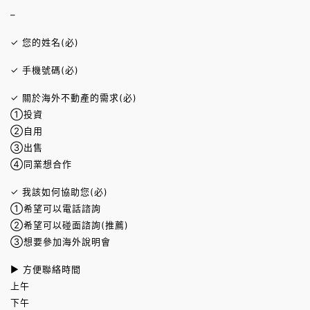
–
✓ 您的姓名(必)
✓ 手機號碼(必)
✓ 關於海外不動產的需求(必)
①投資
②自用
③出售
④同業想合作
✓ 我該如何協助您(必)
①希望可以電話諮詢
②希望可以碰面諮詢(推薦)
③想要參加海外說明會
► 方便聯絡時間
上午
下午