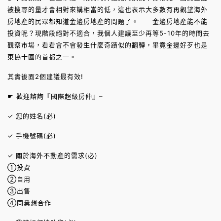
被搜尋的量才會相對來講相當的低，這也表示大多數有再觀望海外
房地產的民眾都知道金邊房地產的問題了。 金邊房地產能不能
投資呢？現階段絕對不適合，我個人建議至少再等5-10年的時間去
觀察市場，看看會不會發生什麼奇蹟似的翻轉，畢竟金邊好歹也是
東協十國的首都之一。
其實後面2個建議最有效!
☛ 歡迎諮詢『國際超級房仲』–
✓ 您的姓名(必)
✓ 手機號碼(必)
✓ 關於海外不動產的需求(必)
①投資
②自用
③出售
④同業想合作