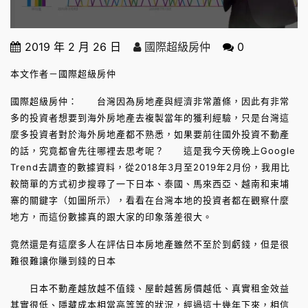
2019 年 2 月 26 日
國際超級房仲
0
本文作者－國際超級房仲
國際超級房仲： 台灣因為房地產與經濟非常蕭條，因此有非常
多的投資者想要到海外房地產去複製當年的獲利經驗，只是台灣這
麼多投資者對於海外房地產都不熟悉，如果要前往國外投資不動產
的話，究竟都會先往哪裡去思考呢？ 這是我今天傍晚上Google
Trend去調查的數據資料，從2018年3月至2019年2月份，我用比
較簡單的方式初步搜尋了一下日本、泰國、馬來西亞、越南和柬埔
寨的關鍵字（如圖所示），看看在台灣本地的投資者都在觀察什麼
地方，而這份數據真的跟大家的印象落差很大。
竟然還是有這麼多人在評估日本房地產雖然不至於到虧錢，但是很
難很難讓你賺到錢的日本
日本不動產越放越不值錢、屋齡越舊房價越低、真實租金效益
其實很低、隱藏成本相當高等等的狀況，經過這十幾年下來，相信