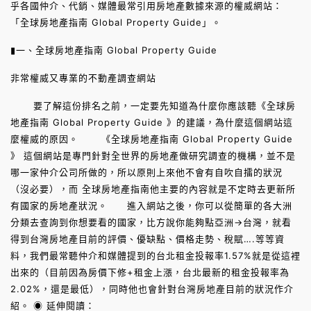
乎各國仲介、代銷、媒體最常引用房地產數據來源的權威網站：
「全球房地產指南 Global Property Guide」。
▮一、全球房地產指南 Global Property Guide
非常權威又專業的不動產調查網站
要了解這份排名之前，一定要先知道為什麼你應該聽《全球房
地產指南 Global Property Guide 》的建議，為什麼這個網站這
麼權威的原因。 《全球房地產指南 Global Property Guide
》 這個網站是專門針對全世界的房地產做研究調查的機構，並不是
哪一家仲介公司所做的，所以原則上來他不會有自吹自擂的狀況
（沒必要），而 全球房地產指南他主要的內容就是不定時去更新所
有國家的房地產狀況。 進入網站之後，你可以從簡單的各大洲
分類去查詢到你想要看的國家，比方說你能夠點亞洲→台灣，就看
得到台灣房地產目前的評價、優缺點、價格走勢、稅賦….等等資
料，我們最常聽仲介和媒體提到的台北租金投報率1.57%就是從這裡
出來的（目前因為房價下修+租金上漲，台北最新的租金投報率為
2.02%，還是最低），同時他也會針對台灣房地產目前的狀況作介
紹。 ◉ 延伸閱讀：