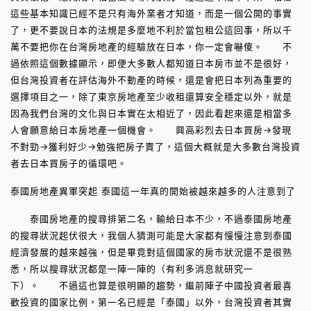
這些基本知識已經不是只有海外業者才知道，而是一個公開的事實
了，更不要說日本的法規是多麼地不利於當包租公這回事，所以千
萬不要把你在台灣房地產的經驗放在日本，你一定會嚇傻。 不
過依照這個數據顯示，即便大多數人都知道日本房市並不是很好，
但台灣投資者在評估海外不動產的時候，還是會把日本列為重要的
選擇項目之一，除了東京房地產至少收租還算安全穩定以外，就是
因為我們台灣的文化與日本實在太相近了，因此看起來還是相當多
人會願意給日本房地產一個機會。 興高彩烈去日本買房→發現
不對勁→獲利好少→勉強把房子賣了，這個大概就是大多數台灣投資
者去日本買房子的循環吧。
泰國房地產異軍突起 泰國這一年真的開始被越來越多的人注意到了
泰國房地產的搜尋排第二名，輸給日本不少，不過泰國房地產
的搜尋狀況起伏很大，我個人猜測可能是大家都有慢慢注意到泰國
經濟發展的越來越強，但是畢竟對這個國家的房市狀況還不是很熟
悉，所以搜尋狀況都是一陣一陣的（有利多消息就研究一
下）。 不過這也算是很明顯的趨勢，繼前陣子中國投資者最喜
歡投資的國家比例，第一名已經是「泰國」以外，台灣投資者其實