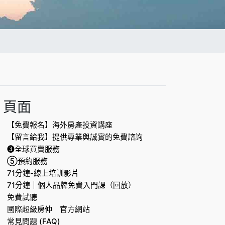
頁面
【免費報名】海外房產投資講座
【留言給我】提供專業與誠實的免費諮詢
❸全球買賣服務
⑤預約服務
71分鐘-線上培訓影片
71分鐘｜個人品牌免費入門課（回放）
免費試聽
國際超級房仲｜官方網站
常見問題 (FAQ)