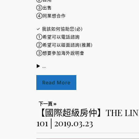
③出售
④同業想合作
✓ 我該如何協助您(必)
①希望可以電話諮詢
②希望可以碰面諮詢(推薦)
③想要參加海外說明會
► …
Read More
下一頁 »
【國際超級房仲】THE LINE
101│2019.03.23