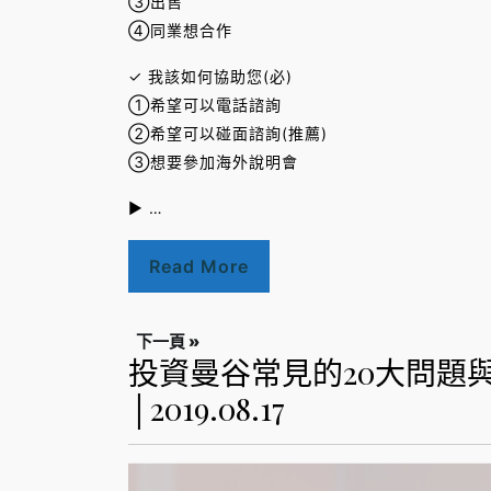
③出售
④同業想合作
✓ 我該如何協助您(必)
①希望可以電話諮詢
②希望可以碰面諮詢(推薦)
③想要參加海外說明會
► …
Read More
下一頁 »
投資曼谷常見的20大問題
│2019.08.17