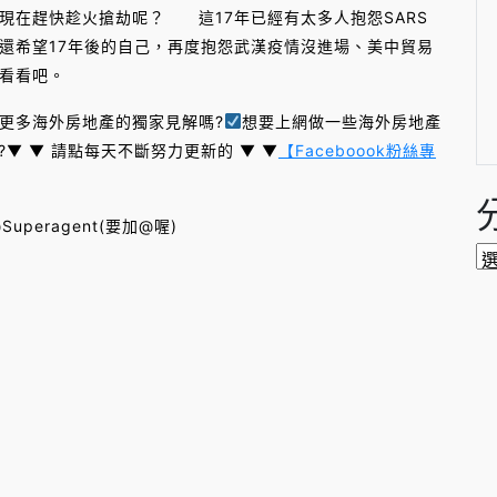
現在趕快趁火搶劫呢？ 這17年已經有太多人抱怨SARS
還希望17年後的自己，再度抱怨武漢疫情沒進場、美中貿易
看看吧。
更多海外房地產的獨家見解嗎?
想要上網做一些海外房地產
?▼ ▼ 請點每天不斷努力更新的 ▼ ▼
【Faceboook粉絲專
uperagent(要加@喔)
分
類