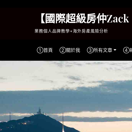
Skip
to
【國際超級房仲Zac
content
業務個人品牌教學+海外房產風險分析
①首頁
②關於我
③所有文章
④