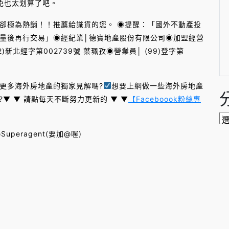
免也太划算了吧。
極為熱銷！！推薦給識貨的您。 ◉提醒：「國外不動產投
量後再行交易」◉經紀業│德寶地產股份有限公司◉加盟經營
)新北經字第002739號 葉珮孜◉營業員│ (99)登字第
更多海外房地產的獨家見解嗎?
想要上網做一些海外房地產
?▼ ▼ 請點每天不斷努力更新的 ▼ ▼
【Faceboook粉絲專
分
類
uperagent(要加@喔)