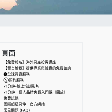
頁面
【免費報名】海外房產投資講座
【留言給我】提供專業與誠實的免費諮詢
❸全球買賣服務
⑤預約服務
71分鐘-線上培訓影片
71分鐘｜個人品牌免費入門課（回放）
免費試聽
國際超級房仲｜官方網站
常見問題 (FAQ)