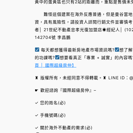
黃中的蛋黃區也只有2站的距離而，重點是售價未
難怪這個建案在海外反應普通，但是曼谷當地卻
資，具有風險性，請投資人詳閱行銷文件並審慎考
者│ 21世紀不動產忠孝光復加盟店◉經紀人│ (102
142704號 李昌鵬
每天都想獲得最新房地產市場資訊嗎?
想了解
的功課嗎?
想要看真正「專業 + 誠實」的內容嗎
頁 │ 國際超級房仲】
♜ 版權所有，未經同意不得轉載。♜ LINE ID：@S
☛ 歡迎諮詢『國際超級房仲』–
✓ 您的姓名(必)
✓ 手機號碼(必)
✓ 關於海外不動產的需求(必)