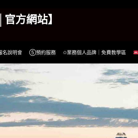
k│官方網站】
報名說明會
⑤預約服務
✩業務個人品牌｜免費教學區